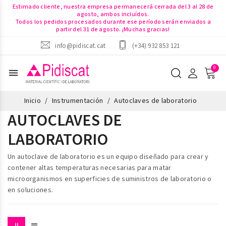
Estimado cliente, nuestra empresa permanecerá cerrada del 3 al 28 de
agosto, ambos incluídos.
Todos los pedidos procesados durante ese período serán enviados a
partir del 31 de agosto. ¡Muchas gracias!
info@pidiscat.cat
(+34) 932 853 121
menu
Inicio
Instrumentación
Autoclaves de laboratorio
AUTOCLAVES DE
LABORATORIO
Un
autoclave de laboratorio
es un equipo diseñado para crear y
contener altas temperaturas necesarias para matar
microorganismos en superficies de suministros de laboratorio o
en soluciones.