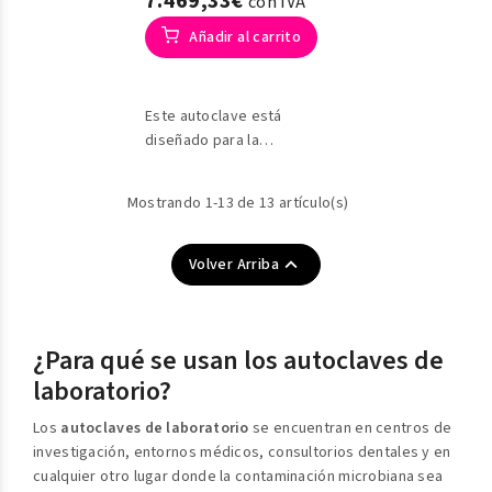
7.469,33€
con IVA
Añadir al carrito
Este autoclave está
diseñado para la
esterilización de
instrumentos médicos
Mostrando 1-13 de 13 artículo(s)
invasivos con el fin de
prevenir infecciones
cruzadas.

Volver Arriba
¿Para qué se usan los autoclaves de
laboratorio?
Los
autoclaves de laboratorio
se encuentran en centros de
investigación, entornos médicos, consultorios dentales y en
cualquier otro lugar donde la contaminación microbiana sea