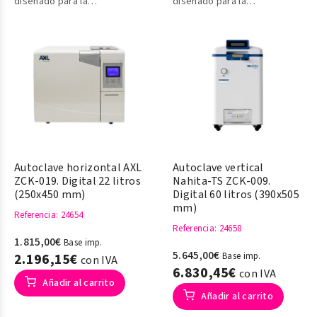
diseñado para la
diseñado para la
esterilización de
esterilización de
instrumentos médicos
instrumentos médicos
invasivos con el fin de
invasivos con el fin de
prevenir infecciones
prevenir infecciones
cruzadas.
cruzadas.
Autoclave horizontal AXL
Autoclave vertical
ZCK-019. Digital 22 litros
Nahita-TS ZCK-009.
(250x450 mm)
Digital 60 litros (390x505
mm)
Referencia
: 24654
Referencia
: 24658
1.815,00€
Base imp.
5.645,00€
2.196,15€
Base imp.
con IVA
6.830,45€
con IVA
Añadir al carrito
Añadir al carrito