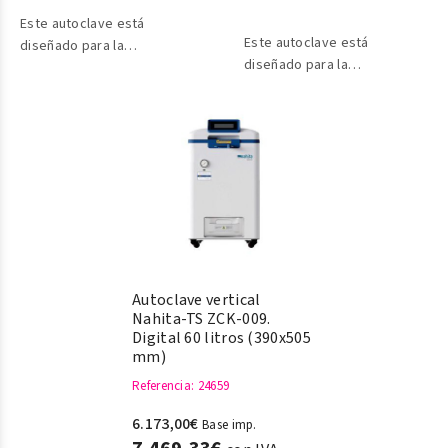
Este autoclave está
Este autoclave está
diseñado para la
diseñado para la
esterilización de
esterilización de
instrumentos médicos
instrumentos médicos
invasivos con el fin de
invasivos con el fin de
prevenir infecciones
prevenir infecciones
cruzadas.
cruzadas.
Autoclave vertical
Nahita-TS ZCK-009.
Digital 60 litros (390x505
mm)
Referencia
: 24659
6.173,00€
Base imp.