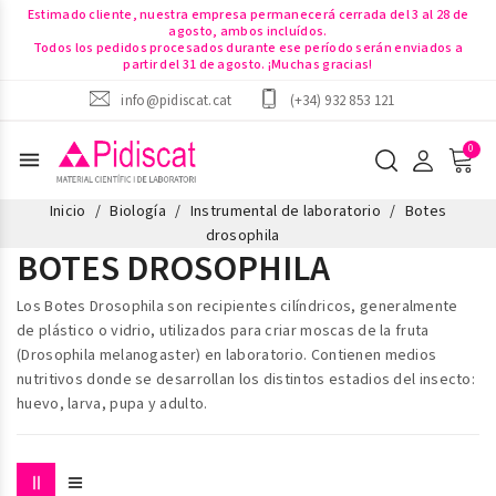
Estimado cliente, nuestra empresa permanecerá cerrada del 3 al 28 de
agosto, ambos incluídos.
Todos los pedidos procesados durante ese período serán enviados a
partir del 31 de agosto. ¡Muchas gracias!
info@pidiscat.cat
(+34) 932 853 121
menu
Inicio
Biología
Instrumental de laboratorio
Botes
drosophila
BOTES DROSOPHILA
Los
Botes Drosophila
son recipientes cilíndricos, generalmente
de plástico o vidrio, utilizados para criar moscas de la fruta
(Drosophila melanogaster) en laboratorio. Contienen medios
nutritivos donde se desarrollan los distintos estadios del insecto:
huevo, larva, pupa y adulto.