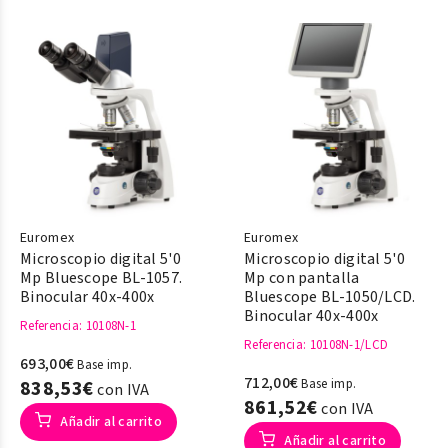
Euromex
Euromex
Microscopio digital 5'0
Microscopio digital 5'0
Mp Bluescope BL-1057.
Mp con pantalla
Binocular 40x-400x
Bluescope BL-1050/LCD.
Binocular 40x-400x
Referencia
: 10108N-1
Referencia
: 10108N-1/LCD
693,00€
Base imp.
712,00€
838,53€
Base imp.
con IVA
861,52€
con IVA
Añadir al carrito
Añadir al carrito