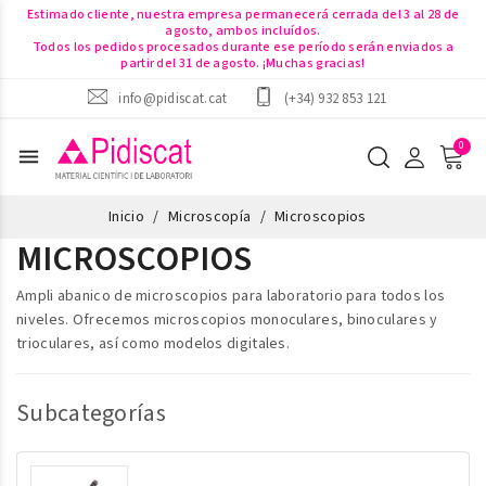
Estimado cliente, nuestra empresa permanecerá cerrada del 3 al 28 de
agosto, ambos incluídos.
Todos los pedidos procesados durante ese período serán enviados a
partir del 31 de agosto. ¡Muchas gracias!
info@pidiscat.cat
(+34) 932 853 121
menu
Inicio
Microscopía
Microscopios
MICROSCOPIOS
Ampli abanico de microscopios para laboratorio para todos los
niveles. Ofrecemos
microscopios monoculares, binoculares y
trioculares, así como modelos digitales.
Subcategorías