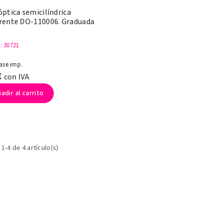
ptica semicilíndrica
rente DO-110006. Graduada
a
: 30721
ase imp.
€
con IVA
adir al carrito
1-4 de 4 artículo(s)