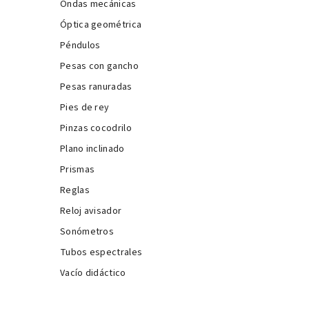
Ondas mecánicas
Óptica geométrica
Péndulos
Pesas con gancho
Pesas ranuradas
Pies de rey
Pinzas cocodrilo
Plano inclinado
Prismas
Reglas
Reloj avisador
Sonómetros
Tubos espectrales
Vacío didáctico