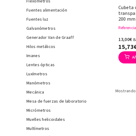
Flexómetros
Cubeta ó
Fuentes alimentación
transpa
200 mm
Fuentes luz
Referenci
Galvanómetros
Generador Van de Graaff
13,00€
B
15,73
Hilos metálicos
Imanes
Añ
Lentes ópticas
Luxímetros
Manómetros
Mostrando 
Mecánica
Mesa de fuerzas de laboratorio
Micrómetros
Muelles helicoidales
Multímetros