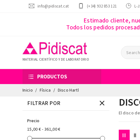
info@pidiscat.cat
(+34) 932 853 121
L-J
Estimado cliente, nu
Todos los pedidos procesado
MATERIAL CIENTÍFICO Y DE LABORATORIO
PRODUCTOS
Inicio
Física
Disco Hartl
DISC
FILTRAR POR
El d
isco de
Precio
15,00 € - 361,00 €