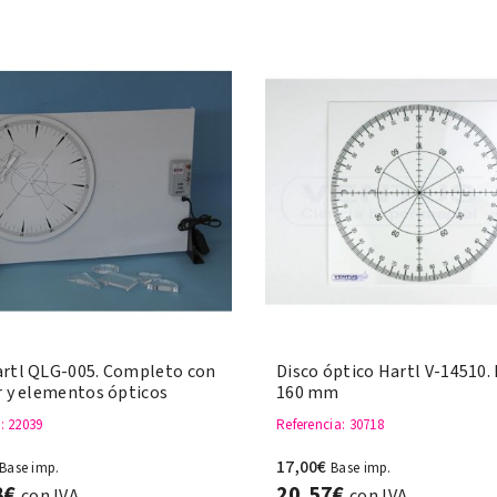
artl QLG-005. Completo con
Disco óptico Hartl V-14510.
r y elementos ópticos
160 mm
a
: 22039
Referencia
: 30718
17,00€
Base imp.
Base imp.
8€
20,57€
con IVA
con IVA