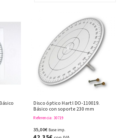
 Básico
Disco óptico Hartl DO-110019.
Básico con soporte 230 mm
Referencia
: 30719
35,00€
Base imp.
42,35€
con IVA