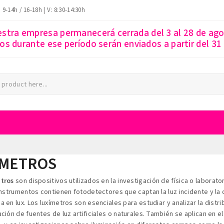
: 9-14h / 16-18h | V: 8:30-14:30h
estra empresa permanecerá cerrada del 3 al 28 de ago
s durante ese período serán enviados a partir del 31
ÍMETROS
tros
son dispositivos utilizados en la investigación de física o laborat
 instrumentos contienen fotodetectores que captan la luz incidente y la 
 en lux. Los luxímetros son esenciales para estudiar y analizar la distr
ción de fuentes de luz artificiales o naturales. También se aplican en e