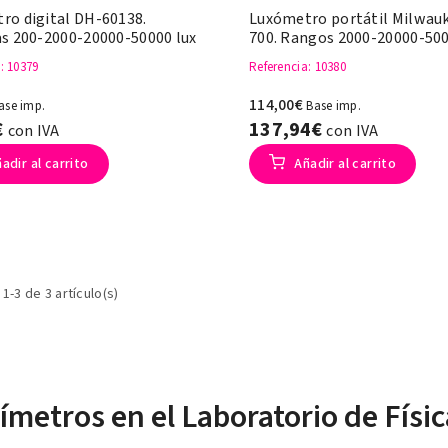
ro digital DH-60138.
Luxómetro portátil Milwau
as 200-2000-20000-50000 lux
700. Rangos 2000-20000-500
a
: 10379
Referencia
: 10380
114,00€
ase imp.
Base imp.
€
137,94€
con IVA
con IVA
adir al carrito
Añadir al carrito
1-3 de 3 artículo(s)
ímetros en el Laboratorio de Físic