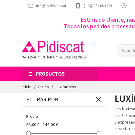
info@pidiscat.cat
(+34) 932 853 121
L-J
Estimado cliente, nu
Todos los pedidos procesado
MATERIAL CIENTÍFICO Y DE LABORATORIO
PRODUCTOS
Inicio
Física
Luxímetros
LUX
FILTRAR POR
Los
luxíme
lux. Estos
Precio
y expresada
66,00 € - 146,00 €
caracteriza