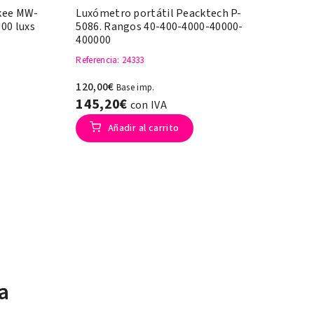
kee MW-
Luxómetro portátil Peacktech P-
00 luxs
5086. Rangos 40-400-4000-40000-
400000
Referencia
: 24333
120,00€
Base imp.
145,20€
con IVA
Añadir al carrito
a