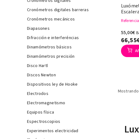
Cronómetros digitales
Luxómet
Cronómetros digitales barreras
Escaler
Cronómetros mecánicos
Referenci
Diapasones
55,00€
B
Difracción e interferéncias
66,55
Dinamómetros básicos
Añ
Dinamómetros precisión
Disco Hartl
Discos Newton
Dispositivos ley de Hooke
Mostrando 
Electrodos
Electromagnetismo
Equipos física
Espectroscopios
Lux
Experimentos electricidad