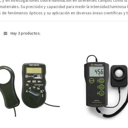
 y en investigaciones sobre iluminación en diferentes campos como la arqu
 materiales. Su precisión y capacidad para medir la intensidad luminosa 
is de fenómenos ópticos y su aplicación en diversas áreas científicas y 
Hay 3 productos.