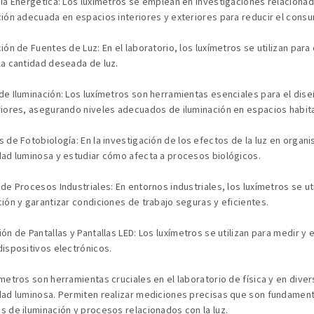
cia Energética: Los luxímetros se emplean en investigaciones relacionada
ción adecuada en espacios interiores y exteriores para reducir el cons
ción de Fuentes de Luz: En el laboratorio, los luxímetros se utilizan para
la cantidad deseada de luz.
de Iluminación: Los luxímetros son herramientas esenciales para el dise
riores, asegurando niveles adecuados de iluminación en espacios habita
s de Fotobiología: En la investigación de los efectos de la luz en organis
dad luminosa y estudiar cómo afecta a procesos biológicos.
 de Procesos Industriales: En entornos industriales, los luxímetros se ut
ción y garantizar condiciones de trabajo seguras y eficientes.
ión de Pantallas y Pantallas LED: Los luxímetros se utilizan para medir y
dispositivos electrónicos.
ímetros son herramientas cruciales en el laboratorio de física y en dive
dad luminosa. Permiten realizar mediciones precisas que son fundamental
s de iluminación y procesos relacionados con la luz.