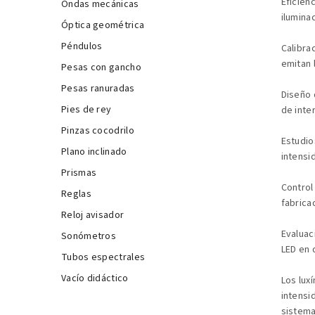
Eficien
Ondas mecánicas
ilumina
Óptica geométrica
Péndulos
Calibra
emitan 
Pesas con gancho
Pesas ranuradas
Diseño 
Pies de rey
de inte
Pinzas cocodrilo
Estudio
Plano inclinado
intensi
Prismas
Control
Reglas
fabrica
Reloj avisador
Evaluac
Sonómetros
LED en 
Tubos espectrales
Vacío didáctico
Los lux
intensi
sistema