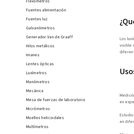
Flexómetros
Fuentes alimentación
¿Qu
Fuentes luz
Galvanómetros
Generador Van de Graaff
Los lux
visible
Hilos metálicos
diferen
Imanes
Lentes ópticas
Usos
Luxímetros
Manómetros
Mecánica
Medición
Mesa de fuerzas de laboratorio
en expe
Micrómetros
Estudio
Muelles helicoidales
en dife
Multímetros