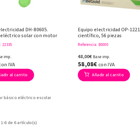
lectricidad DH-80605.
Equipo electricidad OP-1221
 eléctrico solar con motor
científico, 56 piezas
a
: 22335
Referencia
: 80000
48,00€
se imp.
Base imp.
58,08€
con IVA
con IVA
adir al carrito
Añadir al carrito
ar básico eléctrico escolar
1-6 de 6 artículo(s)