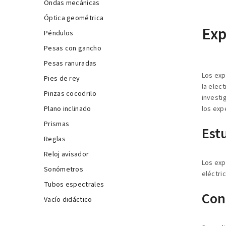
Ondas mecánicas
Óptica geométrica
Exp
Péndulos
Pesas con gancho
Pesas ranuradas
Los exp
Pies de rey
la elect
Pinzas cocodrilo
investi
Plano inclinado
los exp
Prismas
Estu
Reglas
Reloj avisador
Los exp
Sonómetros
eléctric
Tubos espectrales
Con
Vacío didáctico