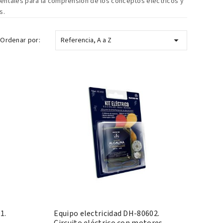
entales para la comprensión de los conceptos eléctricos y
s.

Ordenar por:
Referencia, A a Z
1.
Equipo electricidad DH-80602.
Circuito eléctrico con motores