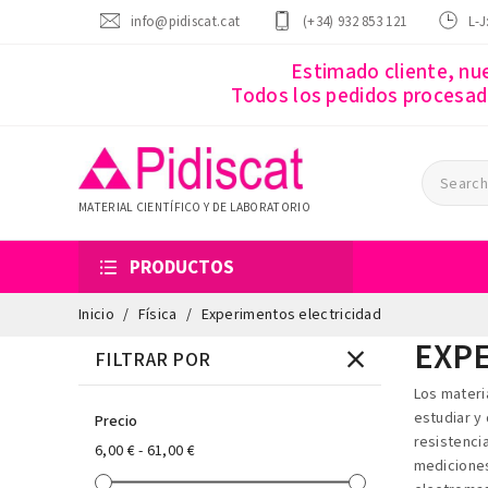
info@pidiscat.cat
(+34) 932 853 121
L-J
Estimado cliente, nu
Todos los pedidos procesado
MATERIAL CIENTÍFICO Y DE LABORATORIO
PRODUCTOS
Inicio
Física
Experimentos electricidad
EXPE
FILTRAR POR
Los materi
estudiar y
Precio
resistenci
6,00 € - 61,00 €
mediciones