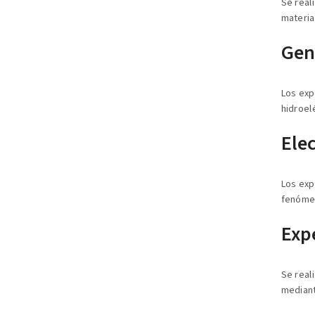
Se real
materia
Gen
Los exp
hidroelé
Elec
Los exp
fenómen
Exp
Se real
mediant