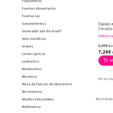
Flexómetros
Fuentes alimentación
Fuentes luz
Galvanómetros
Equipo e
Circuito
Generador Van de Graaff
Referenci
Hilos metálicos
6,00€
Ba
Imanes
7,26€
Lentes ópticas
Añ
Luxímetros
Manómetros
Mecánica
Kit escol
Mesa de fuerzas de laboratorio
Micrómetros
Mostrando 
Muelles helicoidales
Multímetros