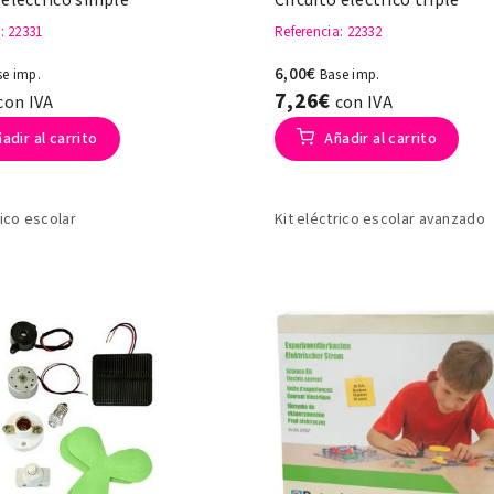
a
: 22331
Referencia
: 22332
6,00€
se imp.
Base imp.
7,26€
con IVA
con IVA
adir al carrito
Añadir al carrito
rico escolar
Kit eléctrico escolar avanzado