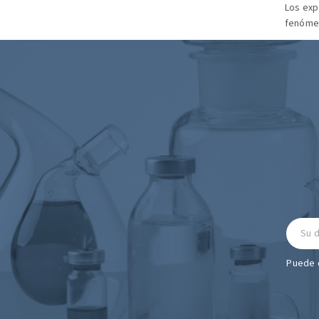
Los exp
fenómen
Puede d