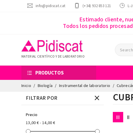
info@pidiscat.cat
(+34) 932 853 121
L-J
Estimado cliente, nu
Todos los pedidos procesado
MATERIAL CIENTÍFICO Y DE LABORATORIO
PRODUCTOS
Inicio
Biología
Instrumental de laboratorio
Cubrecá
CUB
FILTRAR POR
Precio
13,00 € - 14,00 €