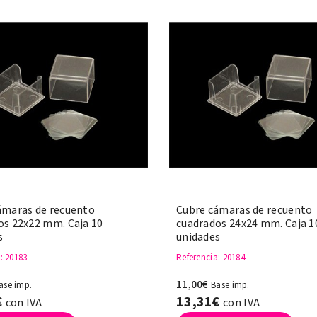
ámaras de recuento
Cubre cámaras de recuento
os 22x22 mm. Caja 10
cuadrados 24x24 mm. Caja 1
s
unidades
a
: 20183
Referencia
: 20184
11,00€
ase imp.
Base imp.
€
13,31€
con IVA
con IVA