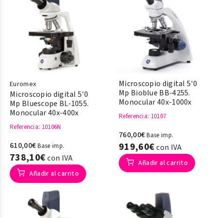
Microscopio digital 5'0
Euromex
Mp Bioblue BB-4255.
Microscopio digital 5'0
Monocular 40x-1000x
Mp Bluescope BL-1055.
Monocular 40x-400x
Referencia
: 10107
Referencia
: 10106N
760,00€
Base imp.
610,00€
919,60€
Base imp.
con IVA
738,10€
con IVA
Añadir al carrito
Añadir al carrito