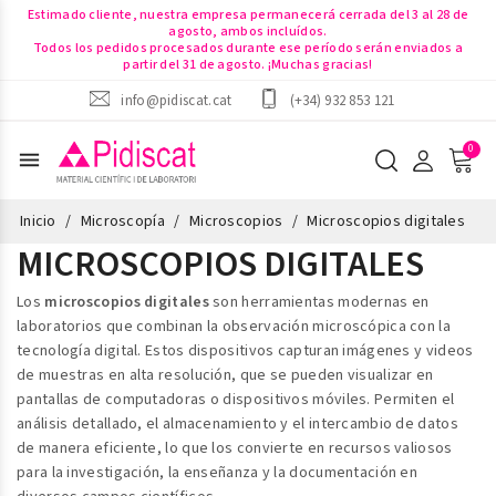
Estimado cliente, nuestra empresa permanecerá cerrada del 3 al 28 de
agosto, ambos incluídos.
Todos los pedidos procesados durante ese período serán enviados a
partir del 31 de agosto. ¡Muchas gracias!
info@pidiscat.cat
(+34) 932 853 121
menu
Inicio
Microscopía
Microscopios
Microscopios digitales
MICROSCOPIOS DIGITALES
Los
microscopios digitales
son herramientas modernas en
laboratorios que combinan la observación microscópica con la
tecnología digital. Estos dispositivos capturan imágenes y videos
de muestras en alta resolución, que se pueden visualizar en
pantallas de computadoras o dispositivos móviles. Permiten el
análisis detallado, el almacenamiento y el intercambio de datos
de manera eficiente, lo que los convierte en recursos valiosos
para la investigación, la enseñanza y la documentación en