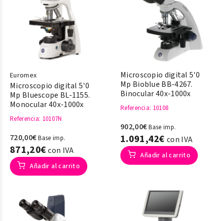
Microscopio digital 5'0
Euromex
Mp Bioblue BB-4267.
Microscopio digital 5'0
Binocular 40x-1000x
Mp Bluescope BL-1155.
Monocular 40x-1000x
Referencia
: 10108
Referencia
: 10107N
902,00€
Base imp.
720,00€
1.091,42€
Base imp.
con IVA
871,20€
con IVA
Añadir al carrito
Añadir al carrito