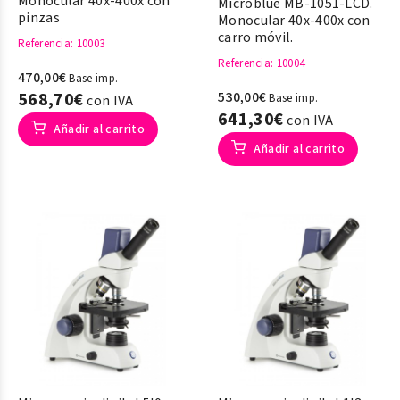
Monocular 40x-400x con
Microblue MB-1051-LCD.
pinzas
Monocular 40x-400x con
carro móvil.
Referencia
: 10003
Referencia
: 10004
470,00€
Base imp.
568,70€
530,00€
Base imp.
con IVA
641,30€
con IVA
Añadir al carrito
Añadir al carrito