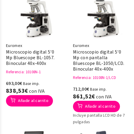
Euromex
Euromex
Microscopio digital 5'0
Microscopio digital 5'0
Mp Bluescope BL-1057.
Mp con pantalla
Binocular 40x-400x
Bluescope BL-1050/LCD.
Binocular 40x-400x
Referencia
: 10108N-1
Referencia
: 10108N-1/LCD
693,00€
Base imp.
712,00€
838,53€
Base imp.
con IVA
861,52€
con IVA
Añadir al carrito
Añadir al carrito
Incluye pantalla LCD HD de 7
pulgadas