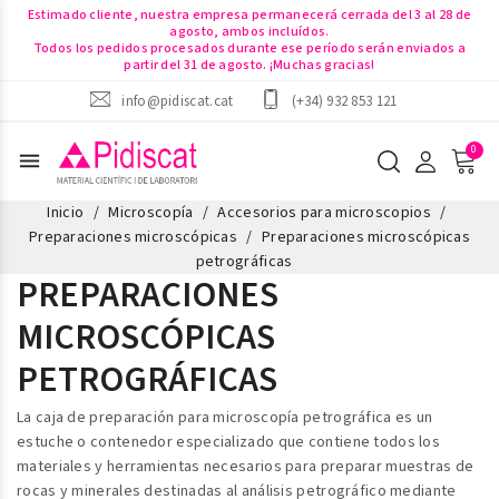
Estimado cliente, nuestra empresa permanecerá cerrada del 3 al 28 de
agosto, ambos incluídos.
Todos los pedidos procesados durante ese período serán enviados a
partir del 31 de agosto. ¡Muchas gracias!
info@pidiscat.cat
(+34) 932 853 121
menu
Inicio
Microscopía
Accesorios para microscopios
Preparaciones microscópicas
Preparaciones microscópicas
petrográficas
PREPARACIONES
MICROSCÓPICAS
PETROGRÁFICAS
La
caja de preparación para microscopía petrográfica
es un
estuche o contenedor especializado que contiene todos los
materiales y herramientas necesarios para preparar muestras de
rocas y minerales destinadas al análisis petrográfico mediante