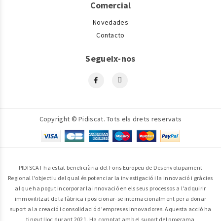
Comercial
Novedades
Contacto
Segueix-nos
Copyright © Pidiscat. Tots els drets reservats
PIDISCAT ha estat beneficiària del Fons Europeu de Desenvolupament
Regional l'objectiu del qual és potenciar la investigació i la innovació i gràcies
al que ha pogut incorporar la innovació en els seus processos a l'adquirir
immovilitzat de la fàbrica i posicionar-se internacionalment per a donar
suport a la creació i consolidació d'empreses innovadores. Aquesta acció ha
tingut lloc durant 2021. Ha comptat amb el suport del programa