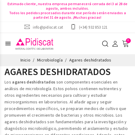
Estimado cliente, nuestra empresa permanecerá cerrada del 3 al 28 de
agosto, ambos incluídos.
Todos los pedidos procesados durante ese período serán enviados a
partir del 31 de agosto. ¡Muchas gracias!
info@pidiscat.cat
(+34) 932 853 121
menu
Inicio
Microbiología
Agares deshidratados
AGARES DESHIDRATADOS
Los
agares deshidratados
son componentes esenciales en
análisis de microbiología. Estos polvos contienen nutrientes y
otros ingredientes necesarios para cultivar y estudiar
microorganismos en laboratorios. Al añadir agua y seguir
procedimientos específicos, se preparan medios de cultivo que
promueven el crecimiento de bacterias y otros microbios. Los
agares deshidratados son fundamentales para la investigación y
diagnóstico microbiológico, permitiendo el aislamiento y estudio