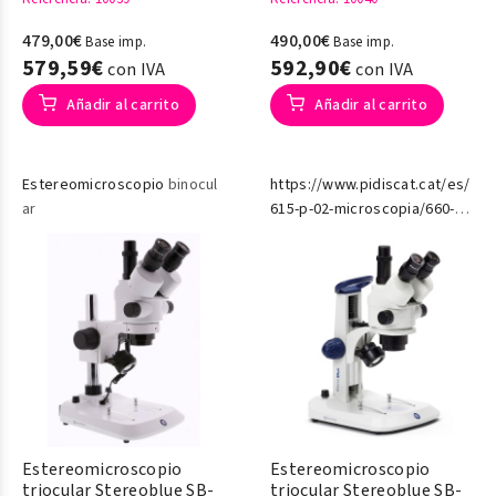
479,00€
490,00€
Base imp.
Base imp.
579,59€
592,90€
con IVA
con IVA
Añadir al carrito
Añadir al carrito
Estereomicroscopio
binocul
https://www.pidiscat.cat/es/
ar
615-p-02-microscopia/660-
estereomicroscopios.html
Estereomicroscopio
Estereomicroscopio
triocular Stereoblue SB-
triocular Stereoblue SB-