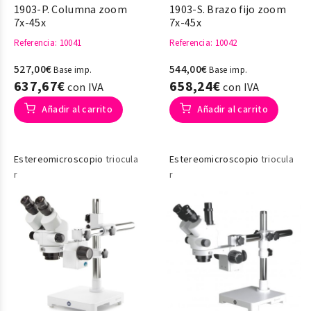
1903-P. Columna zoom
1903-S. Brazo fijo zoom
7x-45x
7x-45x
Referencia
: 10041
Referencia
: 10042
527,00€
544,00€
Base imp.
Base imp.
637,67€
658,24€
con IVA
con IVA
Añadir al carrito
Añadir al carrito
Estereomicroscopio
triocula
Estereomicroscopio
triocula
r
r