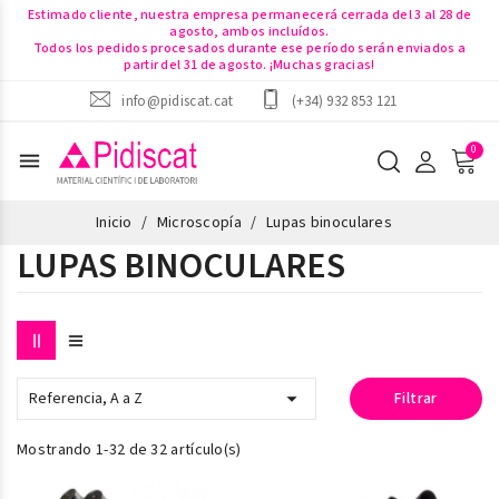
Estimado cliente, nuestra empresa permanecerá cerrada del 3 al 28 de
agosto, ambos incluídos.
Todos los pedidos procesados durante ese período serán enviados a
partir del 31 de agosto. ¡Muchas gracias!
info@pidiscat.cat
(+34) 932 853 121
menu
Inicio
Microscopía
Lupas binoculares
LUPAS BINOCULARES

Referencia, A a Z
Filtrar
Mostrando 1-32 de 32 artículo(s)