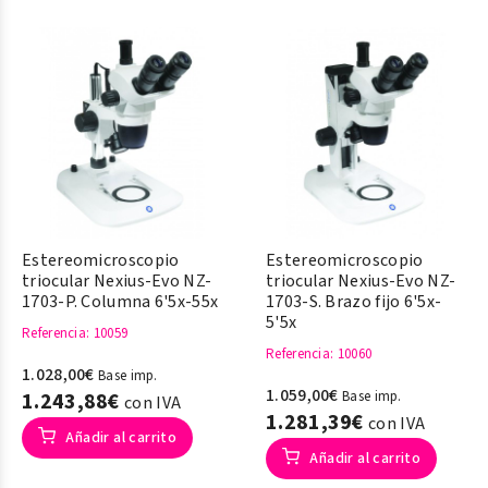
Estereomicroscopio
Estereomicroscopio
triocular Nexius-Evo NZ-
triocular Nexius-Evo NZ-
1703-P. Columna 6'5x-55x
1703-S. Brazo fijo 6'5x-
5'5x
Referencia
: 10059
Referencia
: 10060
1.028,00€
Base imp.
1.059,00€
1.243,88€
Base imp.
con IVA
1.281,39€
con IVA
Añadir al carrito
Añadir al carrito