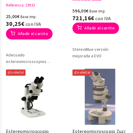
Referencia
: 19933
596,00€
Base imp.
25,00€
Base imp.
721,16€
con IVA
30,25€
con IVA
Añadir al carrito
Añadir al carrito
StereoBlue versión
Adecuado
mejorada a EVO
estereomicroscopios
Edublue
¡En oferta!
¡En oferta!
Estereomicroscopio
Estereomicroscopio Zuzi