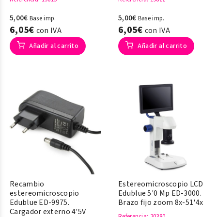
5,00€
5,00€
Base imp.
Base imp.
6,05€
6,05€
con IVA
con IVA
Añadir al carrito
Añadir al carrito
Recambio
Estereomicroscopio LCD
estereomicroscopio
Edublue 5'0 Mp ED-3000.
Edublue ED-9975.
Brazo fijo zoom 8x-51'4x
Cargador externo 4'5V
Referencia
: 20380