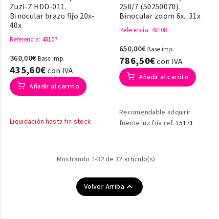
Zuzi-Z HDD-011.
250/7 (50250070).
Binocular brazo fijo 20x-
Binocular zoom 6x...31x
40x
Referencia
: 48108
Referencia
: 48107
650,00€
Base imp.
360,00€
Base imp.
786,50€
con IVA
435,60€
con IVA
Añadir al carrito
Añadir al carrito
Recomendable adquirir
Liquidación hasta fin stock
fuente luz fría ref.
15171
Mostrando 1-32 de 32 artículo(s)

Volver Arriba