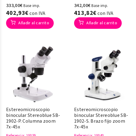
333,00€
342,00€
Base imp.
Base imp.
402,93€
413,82€
con IVA
con IVA
Añadir al carrito
Añadir al carrito
Estereomicroscopio
Estereomicroscopio
binocular Stereoblue SB-
binocular Stereoblue SB-
1902-P. Columna zoom
1902-S. Brazo fijo zoom
7x-45x
7x-45x
Referencia
: 10039
Referencia
: 10040