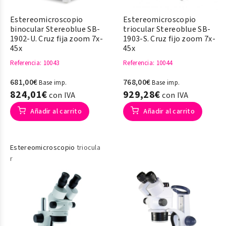
Estereomicroscopio
Estereomicroscopio
binocular Stereoblue SB-
triocular Stereoblue SB-
1902-U. Cruz fija zoom 7x-
1903-S. Cruz fijo zoom 7x-
45x
45x
Referencia
: 10043
Referencia
: 10044
681,00€
768,00€
Base imp.
Base imp.
824,01€
929,28€
con IVA
con IVA
Añadir al carrito
Añadir al carrito
Estereomicroscopio
triocula
r