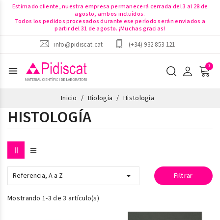
Estimado cliente, nuestra empresa permanecerá cerrada del 3 al 28 de
agosto, ambos incluídos.
Todos los pedidos procesados durante ese período serán enviados a
partir del 31 de agosto. ¡Muchas gracias!
info@pidiscat.cat
(+34) 932 853 121
menu
Inicio
Biología
Histología
HISTOLOGÍA

Referencia, A a Z
Filtrar
Mostrando 1-3 de 3 artículo(s)