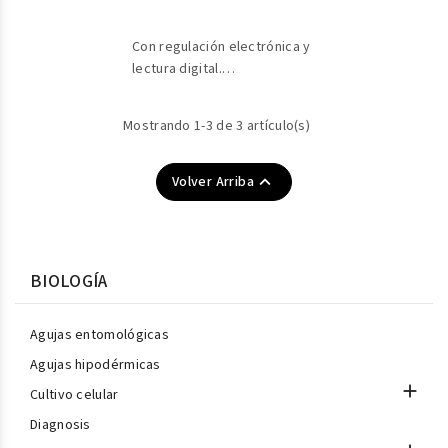
Con regulación electrónica y
lectura digital.
Para temperaturas
regulables sobre placa
Mostrando 1-3 de 3 artículo(s)
desde 5°c hasta -10°C.

Volver Arriba
BIOLOGÍA
Agujas entomológicas
Agujas hipodérmicas

Cultivo celular
Diagnosis