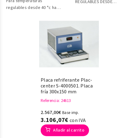
Para temperaturas
REGULABLES DESDE
regulables desde 40 °c hasta
AMBIENTE +5 HASTA 100 °C.
80 °c.
ESTABILIDAD ±1,5 °C.
Estabilidad ±1 °c.
Placa refriferante Plac-
center S-4000501. Placa
fría 300x150 mm
Referencia
: 24613
2.567,00€
Base imp.
3.106,07€
con IVA
Añadir al carrito