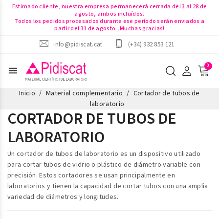
Estimado cliente, nuestra empresa permanecerá cerrada del 3 al 28 de
agosto, ambos incluídos.
Todos los pedidos procesados durante ese período serán enviados a
partir del 31 de agosto. ¡Muchas gracias!
info@pidiscat.cat
(+34) 932 853 121
menu
Inicio
Material complementario
Cortador de tubos de
laboratorio
CORTADOR DE TUBOS DE
LABORATORIO
Un
cortador de tubos de laboratorio
es un dispositivo utilizado
para cortar tubos de vidrio o plástico de diámetro variable con
precisión. Estos cortadores se usan principalmente en
laboratorios y tienen la capacidad de cortar tubos con una amplia
variedad de diámetros y longitudes.