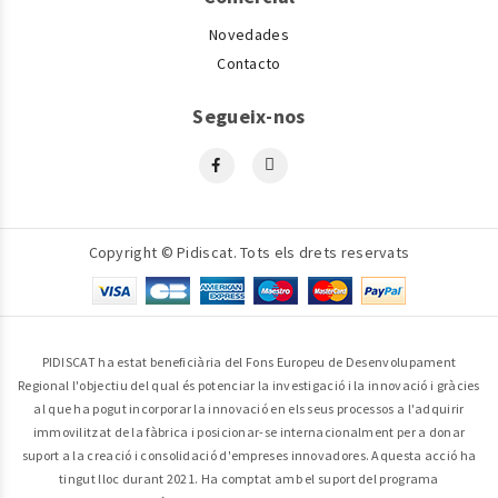
Novedades
Contacto
Segueix-nos
Copyright © Pidiscat. Tots els drets reservats
PIDISCAT ha estat beneficiària del Fons Europeu de Desenvolupament
Regional l'objectiu del qual és potenciar la investigació i la innovació i gràcies
al que ha pogut incorporar la innovació en els seus processos a l'adquirir
immovilitzat de la fàbrica i posicionar-se internacionalment per a donar
suport a la creació i consolidació d'empreses innovadores. Aquesta acció ha
tingut lloc durant 2021. Ha comptat amb el suport del programa