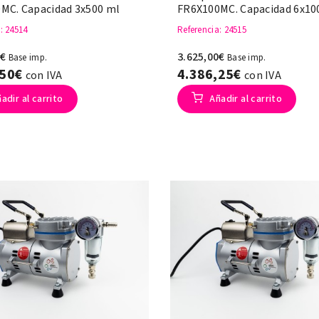
MC. Capacidad 3x500 ml
FR6X100MC. Capacidad 6x10
a
: 24514
Referencia
: 24515
0€
3.625,00€
Base imp.
Base imp.
,50€
4.386,25€
con IVA
con IVA
adir al carrito
Añadir al carrito