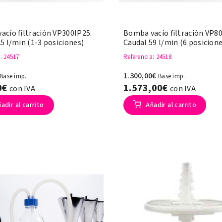
acío filtración VP300IP25.
Bomba vacío filtración VP8
5 l/min (1-3 posiciones)
Caudal 59 l/min (6 posicione
a
: 24517
Referencia
: 24518
1.300,00€
Base imp.
Base imp.
0€
1.573,00€
con IVA
con IVA
adir al carrito
Añadir al carrito