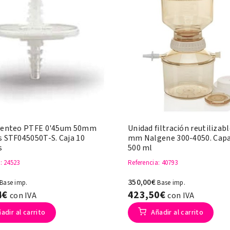
 venteo PTFE 0'45um 50mm
Unidad filtración reutilizabl
s STF045050T-S. Caja 10
mm Nalgene 300-4050. Capa
s
500 ml
a
: 24523
Referencia
: 40793
350,00€
Base imp.
Base imp.
4€
423,50€
con IVA
con IVA
adir al carrito
Añadir al carrito