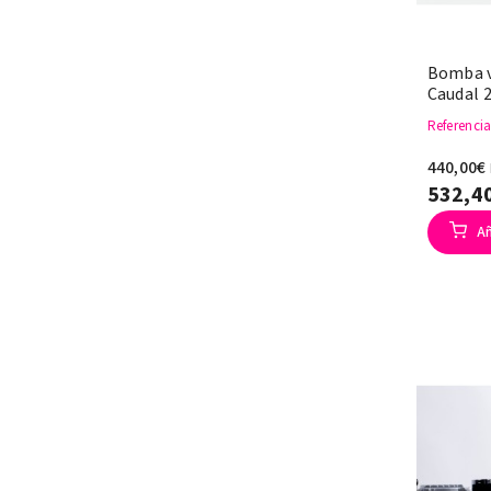
Bomba v
Caudal 2
Referenci
440,00€
532,4
Añ