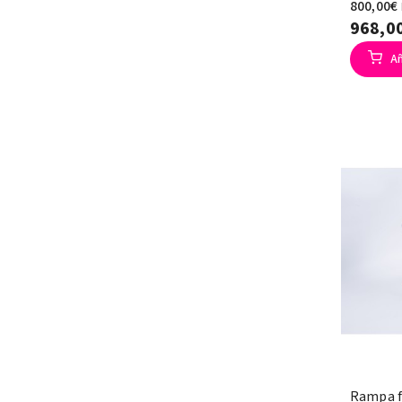
800,00€
968,0
Añ
Rampa fi