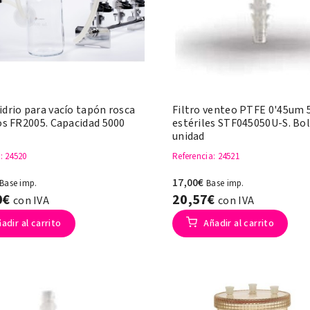
idrio para vacío tapón rosca
Filtro venteo PTFE 0'45u
ios FR2005. Capacidad 5000
estériles STF045050U-S. Bol
unidad
a
: 24520
Referencia
: 24521
17,00€
Base imp.
Base imp.
0€
20,57€
con IVA
con IVA
adir al carrito
Añadir al carrito