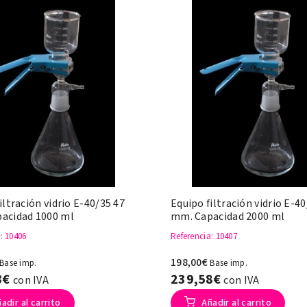
iltración vidrio E-40/35 47
Equipo filtración vidrio E-4
acidad 1000 ml
mm. Capacidad 2000 ml
a
: 10406
Referencia
: 10407
198,00€
Base imp.
Base imp.
3€
239,58€
con IVA
con IVA
adir al carrito
Añadir al carrito