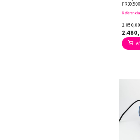
FR3X500
Referenci
2.050,0
2.480
Añ