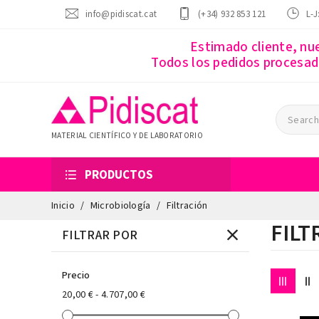
info@pidiscat.cat
(+34) 932 853 121
L-J
Estimado cliente, nu
Todos los pedidos procesado
MATERIAL CIENTÍFICO Y DE LABORATORIO
PRODUCTOS
Inicio
Microbiología
Filtración
FILT
FILTRAR POR
Precio
20,00 € - 4.707,00 €