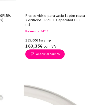
00FL59.
Frasco vidrio para vacío tapón rosca
s)
2 orificios FR2001. Capacidad 1000
ml
Referencia
: 24519
135,00€
Base imp.
163,35€
con IVA
Añadir al carrito