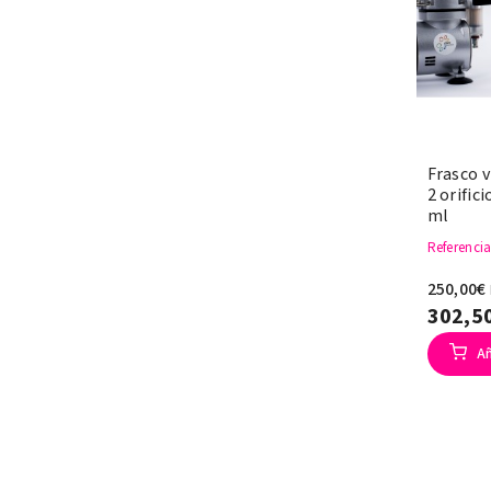
Frasco v
2 orific
ml
Referenci
250,00€
302,5
Añ