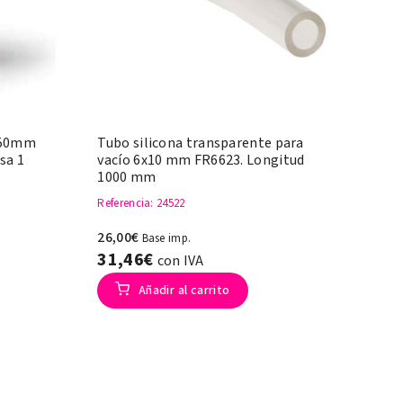
m 50mm
Tubo silicona transparente para
sa 1
vacío 6x10 mm FR6623. Longitud
1000 mm
Referencia
: 24522
26,00€
Base imp.
31,46€
con IVA
Añadir al carrito