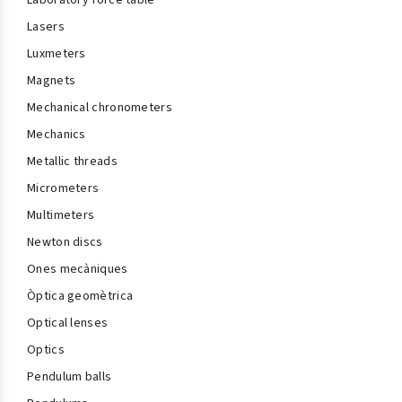
Laboratory force table
Lasers
Luxmeters
Magnets
Mechanical chronometers
Mechanics
Metallic threads
Micrometers
Multimeters
Newton discs
Ones mecàniques
Òptica geomètrica
Optical lenses
Optics
Pendulum balls