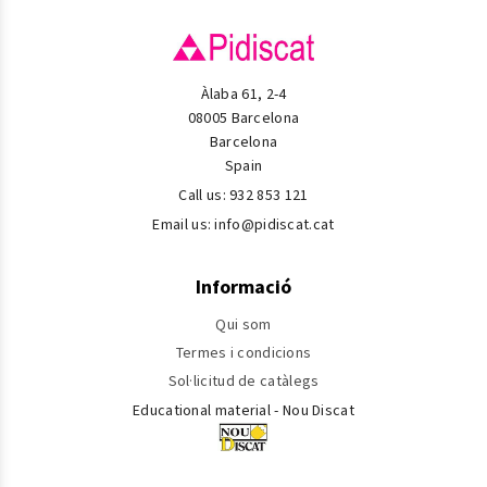
Àlaba 61, 2-4
08005 Barcelona
Barcelona
Spain
Call us:
932 853 121
Email us:
info@pidiscat.cat
Informació
Qui som
Termes i condicions
Sol·licitud de catàlegs
Educational material - Nou Discat