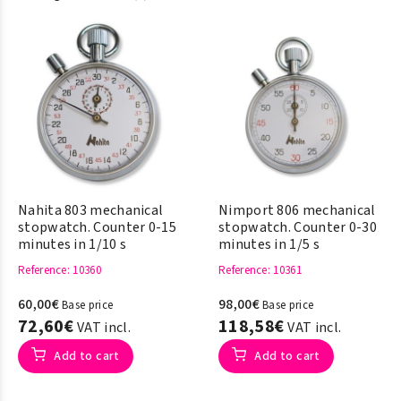
Nahita 803 mechanical
Nimport 806 mechanical
stopwatch. Counter 0-15
stopwatch. Counter 0-30
minutes in 1/10 s
minutes in 1/5 s
Reference
: 10360
Reference
: 10361
60,00€
98,00€
Base price
Base price
72,60€
118,58€
VAT incl.
VAT incl.
Add to cart
Add to cart