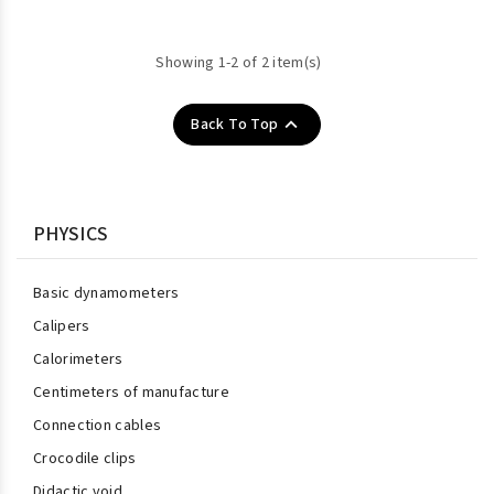
Showing 1-2 of 2 item(s)

Back To Top
PHYSICS
Basic dynamometers
Calipers
Calorimeters
Centimeters of manufacture
Connection cables
Crocodile clips
Didactic void