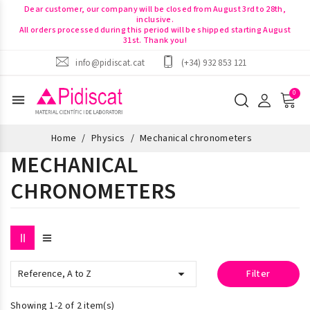
Dear customer, our company will be closed from August 3rd to 28th,
inclusive.
All orders processed during this period will be shipped starting August
31st. Thank you!
info@pidiscat.cat
(+34) 932 853 121
menu
Home
Physics
Mechanical chronometers
MECHANICAL
CHRONOMETERS

Reference, A to Z
Filter
Showing 1-2 of 2 item(s)