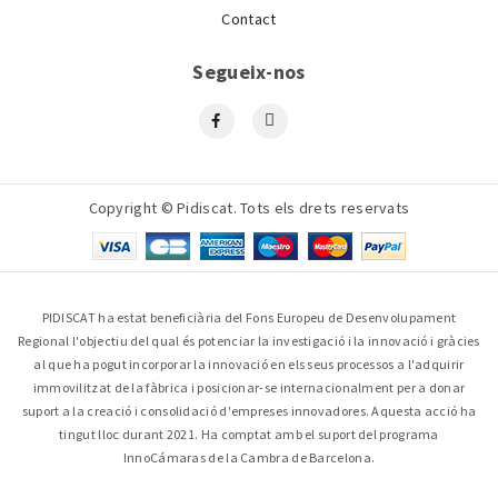
Contact
Segueix-nos
Copyright © Pidiscat. Tots els drets reservats
PIDISCAT ha estat beneficiària del Fons Europeu de Desenvolupament
Regional l'objectiu del qual és potenciar la investigació i la innovació i gràcies
al que ha pogut incorporar la innovació en els seus processos a l'adquirir
immovilitzat de la fàbrica i posicionar-se internacionalment per a donar
suport a la creació i consolidació d'empreses innovadores. Aquesta acció ha
tingut lloc durant 2021. Ha comptat amb el suport del programa
InnoCámaras de la Cambra de Barcelona.