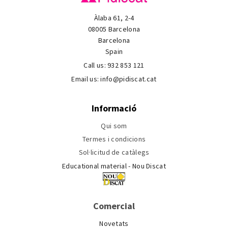
Àlaba 61, 2-4
08005 Barcelona
Barcelona
Spain
Call us:
932 853 121
Email us:
info@pidiscat.cat
Informació
Qui som
Termes i condicions
Sol·licitud de catàlegs
Educational material - Nou Discat
Comercial
Novetats