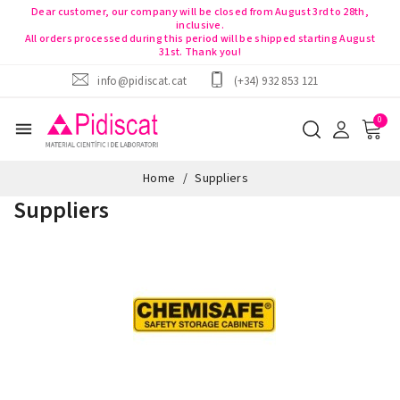
Dear customer, our company will be closed from August 3rd to 28th,
inclusive.
All orders processed during this period will be shipped starting August
31st. Thank you!
info@pidiscat.cat
(+34) 932 853 121
menu
Home
Suppliers
Suppliers