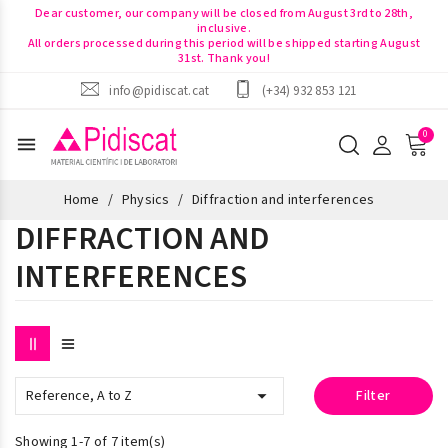
Dear customer, our company will be closed from August 3rd to 28th,
inclusive.
All orders processed during this period will be shipped starting August
31st. Thank you!
info@pidiscat.cat
(+34) 932 853 121
menu
Home
Physics
Diffraction and interferences
DIFFRACTION AND
INTERFERENCES

Reference, A to Z
Filter
Showing 1-7 of 7 item(s)