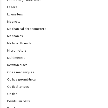
Laboratory force table
Lasers
Luxmeters
Magnets
Mechanical chronometers
Mechanics
Metallic threads
Micrometers
Multimeters
Newton discs
Ones mecàniques
Òptica geomètrica
Optical lenses
Optics
Pendulum balls