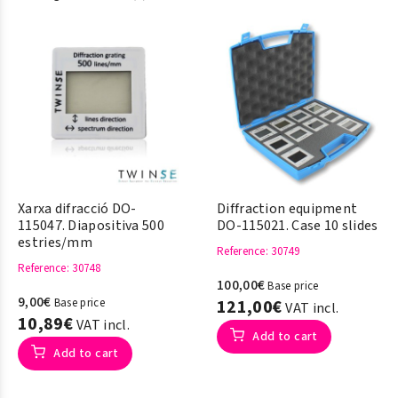
Xarxa difracció DO-
Diffraction equipment
115047. Diapositiva 500
DO-115021. Case 10 slides
estries/mm
Reference
: 30749
Reference
: 30748
100,00€
Base price
9,00€
Base price
121,00€
VAT incl.
10,89€
VAT incl.
Add to cart
Add to cart