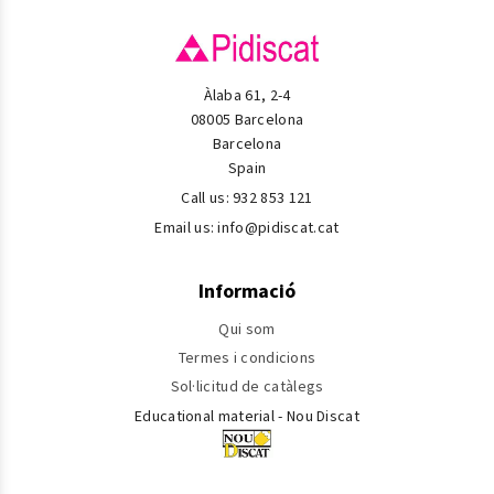
Àlaba 61, 2-4
08005 Barcelona
Barcelona
Spain
Call us:
932 853 121
Email us:
info@pidiscat.cat
Informació
Qui som
Termes i condicions
Sol·licitud de catàlegs
Educational material - Nou Discat