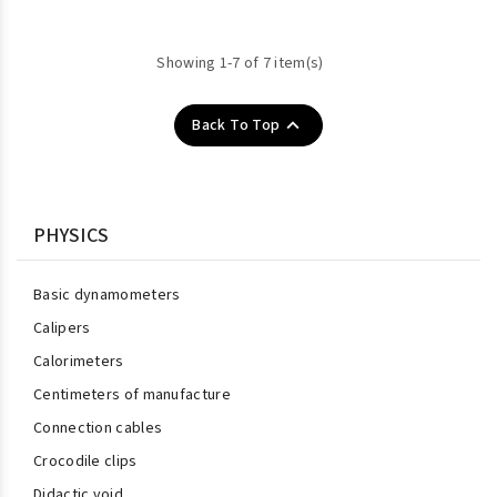
Showing 1-7 of 7 item(s)

Back To Top
PHYSICS
Basic dynamometers
Calipers
Calorimeters
Centimeters of manufacture
Connection cables
Crocodile clips
Didactic void