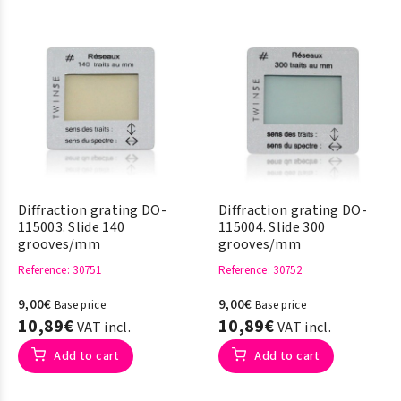
Diffraction grating DO-
Diffraction grating DO-
115003. Slide 140
115004. Slide 300
grooves/mm
grooves/mm
Reference
: 30751
Reference
: 30752
9,00€
9,00€
Base price
Base price
10,89€
10,89€
VAT incl.
VAT incl.
Add to cart
Add to cart