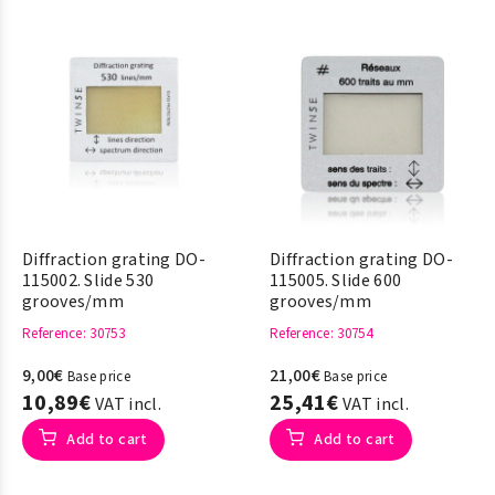
Diffraction grating DO-
Diffraction grating DO-
115002. Slide 530
115005. Slide 600
grooves/mm
grooves/mm
Reference
: 30753
Reference
: 30754
9,00€
21,00€
Base price
Base price
10,89€
25,41€
VAT incl.
VAT incl.
Add to cart
Add to cart