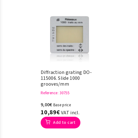
Diffraction grating DO-
115006. Slide 1000
grooves/mm
Reference
: 30755
9,00€
Base price
10,89€
VAT incl.
Add to cart