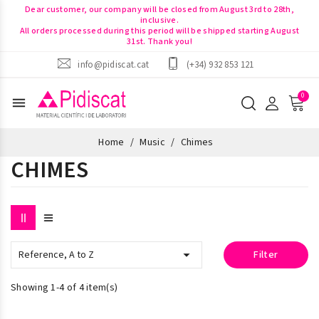
Dear customer, our company will be closed from August 3rd to 28th,
inclusive.
All orders processed during this period will be shipped starting August
31st. Thank you!
info@pidiscat.cat
(+34) 932 853 121
menu
Home
Music
Chimes
CHIMES

Reference, A to Z
Filter
Showing 1-4 of 4 item(s)