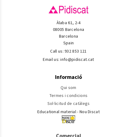
Àlaba 61, 2-4
08005 Barcelona
Barcelona
Spain
Call us:
932 853 121
Email us:
info@pidiscat.cat
Informació
Qui som
Termes i condicions
Sol·licitud de catàlegs
Educational material - Nou Discat
Comercial