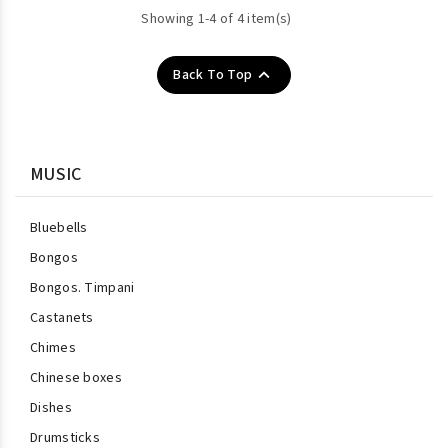
Showing 1-4 of 4 item(s)

Back To Top
MUSIC
Bluebells
Bongos
Bongos. Timpani
Castanets
Chimes
Chinese boxes
Dishes
Drumsticks