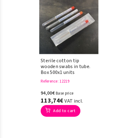
Sterile cotton tip
wooden swabs in tube.
Box 500x1 units
Reference
: 12219
94,00€
Base price
113,74€
VAT incl.
Add to cart