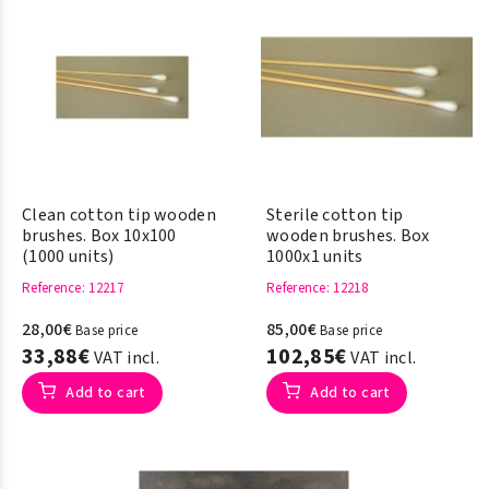
Clean cotton tip wooden
Sterile cotton tip
brushes. Box 10x100
wooden brushes. Box
(1000 units)
1000x1 units
Reference
: 12217
Reference
: 12218
28,00€
85,00€
Base price
Base price
33,88€
102,85€
VAT incl.
VAT incl.
Add to cart
Add to cart