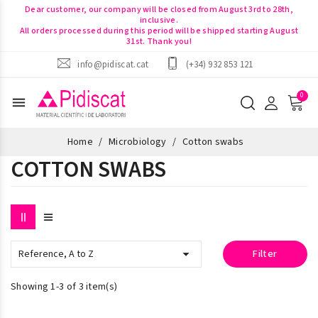
Dear customer, our company will be closed from August 3rd to 28th,
inclusive.
All orders processed during this period will be shipped starting August
31st. Thank you!
info@pidiscat.cat
(+34) 932 853 121
menu
Home
Microbiology
Cotton swabs
COTTON SWABS

Reference, A to Z
Filter
Showing 1-3 of 3 item(s)