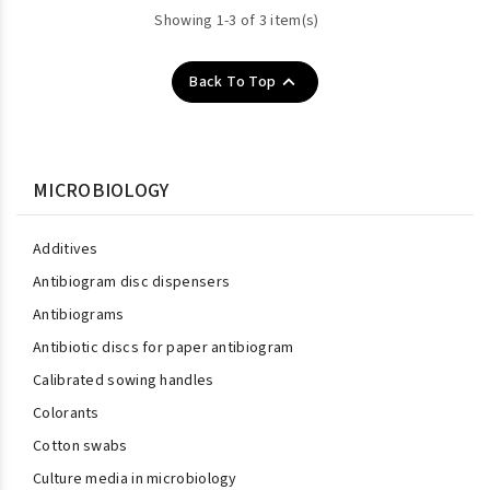
Showing 1-3 of 3 item(s)

Back To Top
MICROBIOLOGY
Additives
Antibiogram disc dispensers
Antibiograms
Antibiotic discs for paper antibiogram
Calibrated sowing handles
Colorants
Cotton swabs
Culture media in microbiology