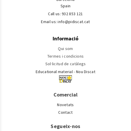
Spain
Call us:
932 853 121
Email us:
info@pidiscat.cat
Informació
Qui som
Termes i condicions
Sol·licitud de catàlegs
Educational material - Nou Discat
Comercial
Novetats
Contact
Segueix-nos