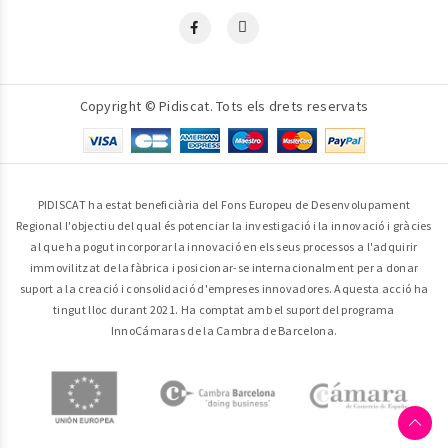
Copyright © Pidiscat. Tots els drets reservats
PIDISCAT ha estat beneficiària del Fons Europeu de Desenvolupament
Regional l'objectiu del qual és potenciar la investigació i la innovació i gràcies
al que ha pogut incorporar la innovació en els seus processos a l'adquirir
immovilitzat de la fàbrica i posicionar-se internacionalment per a donar
suport a la creació i consolidació d'empreses innovadores. Aquesta acció ha
tingut lloc durant 2021. Ha comptat amb el suport del programa
InnoCámaras de la Cambra de Barcelona.