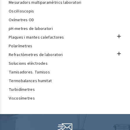
Mesuradors multiparamètrics laboratori
Oscil·loscopis
Oxímetres OD
pH-metres de laboratori

Plaques i mantes calefactores
Polarímetres

Refractòmetres de laboratori
Solucions elèctrodes
Tamisadores. Tamisos
Termobalances humitat
Turbidímetres
Viscosímetres