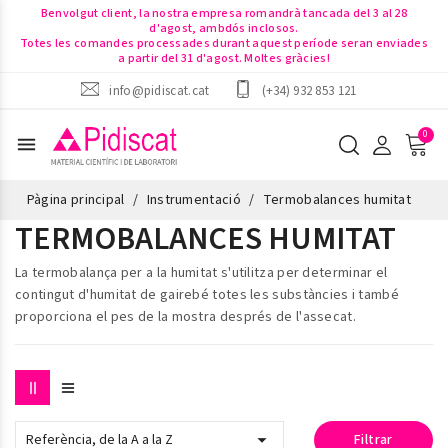
Benvolgut client, la nostra empresa romandrà tancada del 3 al 28
d'agost, ambdós inclosos.
Totes les comandes processades durant aquest període seran enviades
a partir del 31 d'agost. Moltes gràcies!
info@pidiscat.cat
(+34) 932 853 121
menu
Pàgina principal
Instrumentació
Termobalances humitat
TERMOBALANCES HUMITAT
La
termobalança per a la humitat
s'utilitza per determinar el
contingut d'humitat de gairebé totes les substàncies i també
proporciona el pes de la mostra després de l'assecat.

Referència, de la A a la Z
Filtrar