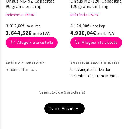
Ohaus MB-92. Capacitat
Ohaus MB-120. Capacitat
90 grams en 1 mg
120 grams en 1 mg
Referència
: 15296
Referència
: 15297
3.012,00€
4.124,00€
Base imp.
Base imp.
3.644,52€
4.990,04€
amb IVA
amb IVA
Afegeix a la cistella
Afegeix a la cistella
Anàlisi d'humitat d'alt
ANALITZADORS D'HUMITAT
rendiment amb
Un avançat analitzador
característiques avançades
d'humitat d'alt rendiment
per a les aplicacions més
porta la medició a un nivell
exigents
superior
Veient 1-6 de 6 articles(s)

Tornar Amunt