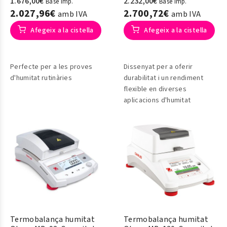
1.676,00€
2.232,00€
Base imp.
Base imp.
2.027,96€
2.700,72€
amb IVA
amb IVA
Afegeix a la cistella
Afegeix a la cistella
Perfecte per a les proves
Dissenyat per a oferir
d'humitat rutinàries
durabilitat i un rendiment
flexible en diverses
aplicacions d'humitat
Termobalança humitat
Termobalança humitat