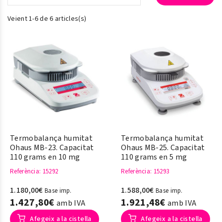
Veient 1-6 de 6 articles(s)
Termobalança humitat
Termobalança humitat
Ohaus MB-23. Capacitat
Ohaus MB-25. Capacitat
110 grams en 10 mg
110 grams en 5 mg
Referència
: 15292
Referència
: 15293
1.180,00€
1.588,00€
Base imp.
Base imp.
1.427,80€
1.921,48€
amb IVA
amb IVA
Afegeix a la cistella
Afegeix a la cistella