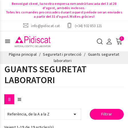
Benvolgut client, la nostra empresa romandrà tancada del 3 al 28
d'agost, ambdós inclosos.
Totes les comandes processades durant aquest període seran enviades
a partir del 31 d'agost. Moltes gràcies!
info@pidiscat.cat
(+34) 932 853 121
menu
Pàgina principal
Seguretat i protecció
Guants seguretat
laboratori
GUANTS SEGURETAT
LABORATORI

Referència, de la A a la Z
Filtrar
Veient 1-19 de 19 articles(s)