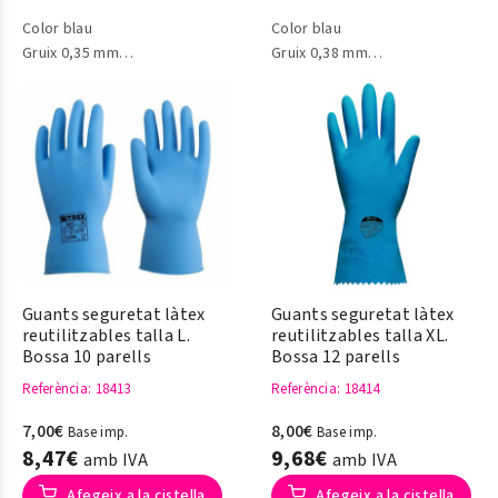
Color blau
Color blau
Gruix 0,35 mm
Gruix 0,38 mm
Model: Nitrex 641
Model Swift
Guants seguretat làtex
Guants seguretat làtex
reutilitzables talla L.
reutilitzables talla XL.
Bossa 10 parells
Bossa 12 parells
Referència
: 18413
Referència
: 18414
7,00€
8,00€
Base imp.
Base imp.
8,47€
9,68€
amb IVA
amb IVA
Afegeix a la cistella
Afegeix a la cistella