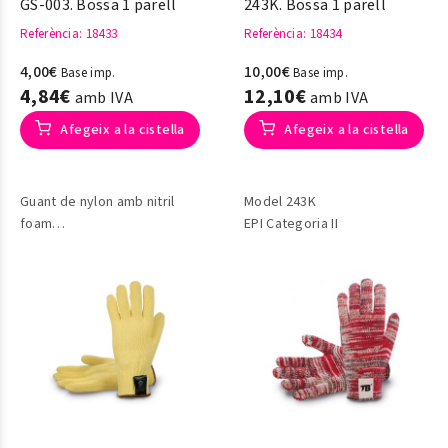
GS-003. Bossa 1 parell
243K. Bossa 1 parell
Referència
: 18433
Referència
: 18434
4,00€
10,00€
Base imp.
Base imp.
4,84€
12,10€
amb IVA
amb IVA
Afegeix a la cistella
Afegeix a la cistella
Guant de nylon amb nitril
Model 243K
foam
EPI Categoria II
Categoria II