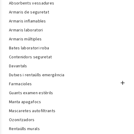
Absorbents vessadures
Armaris de seguretat
Armaris inflamables
Armaris laboratori
Armaris múltiples
Bates laboratori roba
Contenidors seguretat
Davantals
Dutxes i rentaülls emergència

Farmacioles
Guants examen estèrils
Manta apagafocs
Mascaretes autofiltrants
Ozonitzadors
Rentaülls murals