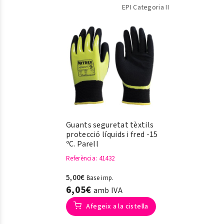
EPI Categoria II
Guants seguretat tèxtils
protecció líquids i fred -15
ºC. Parell
Referència
: 41432
5,00€
Base imp.
6,05€
amb IVA
Afegeix a la cistella