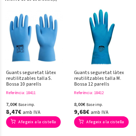
Guants seguretat làtex
Guants seguretat làtex
reutilitzables talla S.
reutilitzables talla M.
Bossa 10 parells
Bossa 12 parells
Referència
: 18411
Referència
: 18412
7,00€
8,00€
Base imp.
Base imp.
8,47€
9,68€
amb IVA
amb IVA
Afegeix a la cistella
Afegeix a la cistella