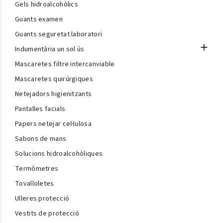
Gels hidroalcohòlics
Guants examen
Guants seguretat laboratori

Indumentària un sol ús
Mascaretes filtre intercanviable
Mascaretes quirúrgiques
Netejadors higienitzants
Pantalles facials
Papers netejar cel·lulosa
Sabons de mans
Solucions hidroalcohòliques
Termòmetres
Tovalloletes
Ulleres protecció
Vestits de protecció