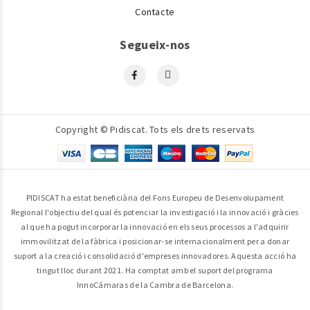
Contacte
Segueix-nos
Copyright © Pidiscat. Tots els drets reservats
PIDISCAT ha estat beneficiària del Fons Europeu de Desenvolupament
Regional l'objectiu del qual és potenciar la investigació i la innovació i gràcies
al que ha pogut incorporar la innovació en els seus processos a l'adquirir
immovilitzat de la fàbrica i posicionar-se internacionalment per a donar
suport a la creació i consolidació d'empreses innovadores. Aquesta acció ha
tingut lloc durant 2021. Ha comptat amb el suport del programa
InnoCámaras de la Cambra de Barcelona.