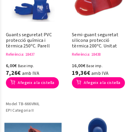
Guants seguretat PVC
Semi-guant seguretat
protecció química i
silicona protecció
tèrmica 250ºC. Parell
tèrmica 200ºC. Unitat
Referència
: 18437
Referència
: 18438
6,00€
16,00€
Base imp.
Base imp.
7,26€
19,36€
amb IVA
amb IVA
Afegeix a la cistella
Afegeix a la cistella
Model TB-666VINIL
EPI Categoria II