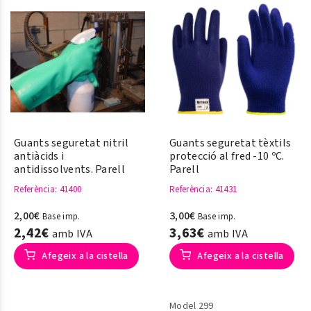
Pics flexibles per a una bona
subjecció
Guants seguretat nitril
Guants seguretat tèxtils
antiàcids i
protecció al fred -10 ºC.
antidissolvents. Parell
Parell
Referència
: 41400
Referència
: 41431
2,00€
3,00€
Base imp.
Base imp.
2,42€
3,63€
amb IVA
amb IVA
Afegeix a la cistella
Afegeix a la cistella
Model 299