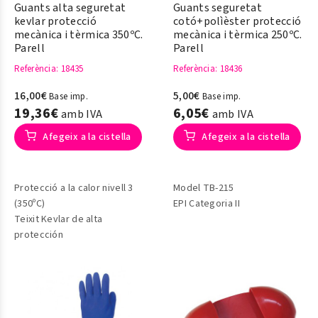
Guants alta seguretat
Guants seguretat
kevlar protecció
cotó+polìèster protecció
mecànica i tèrmica 350ºC.
mecànica i tèrmica 250ºC.
Parell
Parell
Referència
: 18435
Referència
: 18436
16,00€
5,00€
Base imp.
Base imp.
19,36€
6,05€
amb IVA
amb IVA
Afegeix a la cistella
Afegeix a la cistella
Protecció a la calor nivell 3
Model TB-215
(350ºC)
EPI Categoria II
Teixit Kevlar de alta
protección