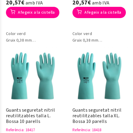
20,57€
20,57€
amb IVA
amb IVA
Afegeix a la cistella
Afegeix a la cistella
Color verd
Color verd
Gruix 0,38 mm
Gruix 0,38 mm
Model 613
Model 613
Guants seguretat nitril
Guants seguretat nitril
reutilitzables talla L.
reutilitzables talla XL.
Bossa 10 parells
Bossa 10 parells
Referència
: 18417
Referència
: 18418