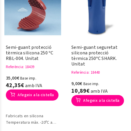
Semi-guant protecció
Semi-guant seguretat
tèrmica silicona 250 ºC
silicona protecció
RBL-004. Unitat
tèrmica 250ºC SHARK.
Unitat
Referència
: 18439
Referència
: 18440
35,00€
Base imp.
9,00€
42,35€
Base imp.
amb IVA
10,89€
amb IVA
Afegeix a la cistella
Afegeix a la cistella
Fabricats en silicona
Temperatura màx. -20ºC a
+250ºC