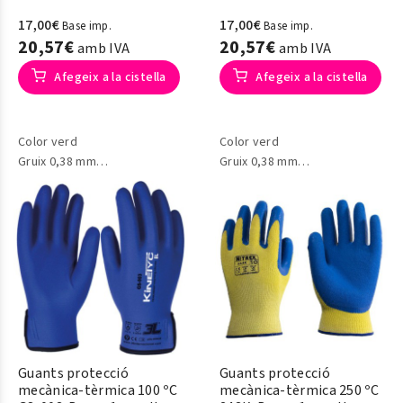
17,00€
17,00€
Base imp.
Base imp.
20,57€
20,57€
amb IVA
amb IVA
Afegeix a la cistella
Afegeix a la cistella
Color verd
Color verd
Gruix 0,38 mm
Gruix 0,38 mm
Model 613
Model 613
Guants protecció
Guants protecció
mecànica-tèrmica 100 ºC
mecànica-tèrmica 250 ºC