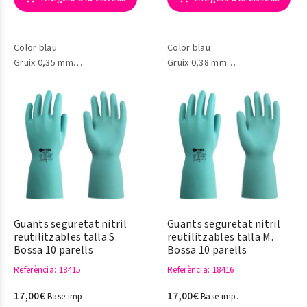
Color blau
Color blau
Gruix 0,35 mm
Gruix 0,38 mm
Model Nitrex 641
Model Swift
Guants seguretat nitril
Guants seguretat nitril
reutilitzables talla S.
reutilitzables talla M.
Bossa 10 parells
Bossa 10 parells
Referència
: 18415
Referència
: 18416
17,00€
17,00€
Base imp.
Base imp.