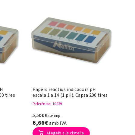
pH
Papers reactius indicadors pH
00 tires
escala 1 a 14 (1 pH). Capsa 200 tires
Referència
: 10839
5,50€
Base imp.
6,66€
amb IVA
Afegeix a la cistella