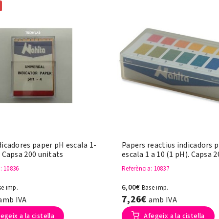
dicadores paper pH escala 1-
Papers reactius indicadors 
. Capsa 200 unitats
escala 1 a 10 (1 pH). Capsa 2
a
: 10836
Referència
: 10837
6,00€
se imp.
Base imp.
7,26€
amb IVA
amb IVA
egeix a la cistella
Afegeix a la cistella