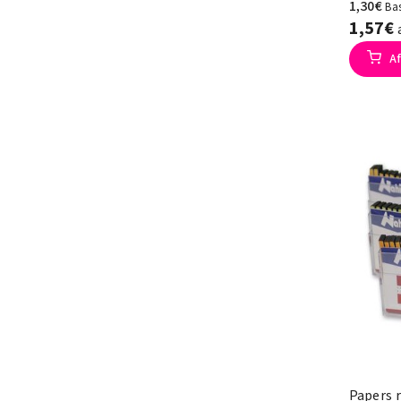
1,30€
Ba
1,57€
Af
Papers r