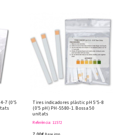
 4-7 (0'5
Tires indicadores plàstic pH 5'5-8
itats
(0'5 pH) PH-5580-1. Bossa 50
unitats
Referència
: 11572
7,00€
Base imp.