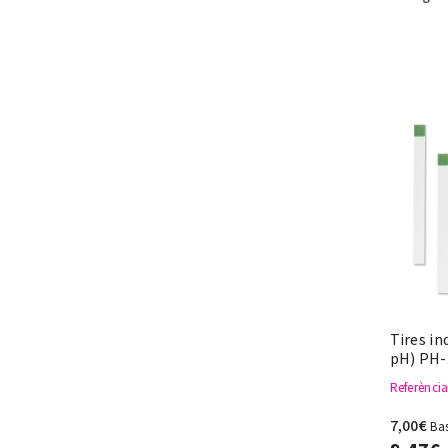
Tires in
pH) PH-
Referènci
7,00€
Ba