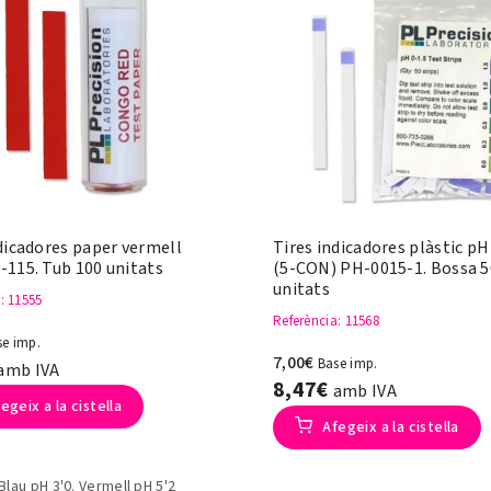
dicadores paper vermell
Tires indicadores plàstic pH
-115. Tub 100 unitats
(5-CON) PH-0015-1. Bossa 5
unitats
a
: 11555
Referència
: 11568
se imp.
7,00€
Base imp.
amb IVA
8,47€
amb IVA
egeix a la cistella
Afegeix a la cistella
Blau pH 3'0. Vermell pH 5'2