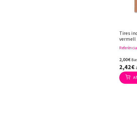
Tires in
vermell 
Referènci
2,00€
Ba
2,42€
Af