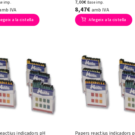
7,00€
se imp.
Base imp.
8,47€
amb IVA
amb IVA
egeix a la cistella
Afegeix a la cistella
eactius indicadors pH
Papers reactius indicadors 