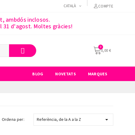
CATALÀ
COMPTE
st, ambdós inclosos.
 31 d'agost. Moltes gràcies!
0,00 €
BLOG
NOVETATS
MARQUES

Ordena per:
Referència, de la A a la Z