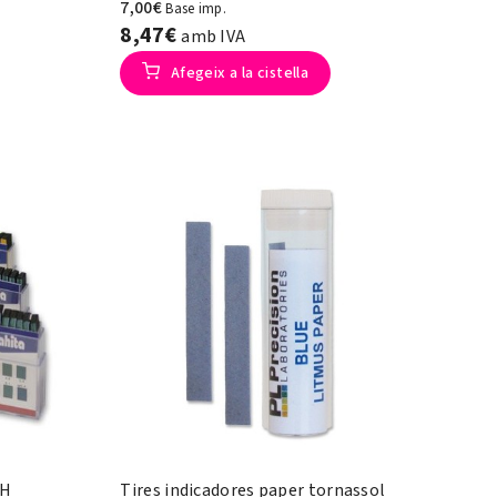
7,00€
Base imp.
8,47€
amb IVA
Afegeix a la cistella
pH
Tires indicadores paper tornassol