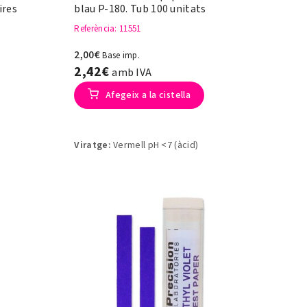
ires
blau P-180. Tub 100 unitats
Referència
: 11551
2,00€
Base imp.
2,42€
amb IVA
Afegeix a la cistella
Viratge:
Vermell pH <7 (àcid)