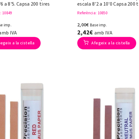
'6 a 8'5. Capsa 200 tires
escala 8'2 a 10'0 Capsa 200 t
a
: 10849
Referència
: 10850
2,00€
se imp.
Base imp.
2,42€
amb IVA
amb IVA
egeix a la cistella
Afegeix a la cistella