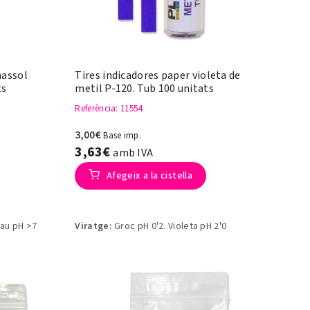
nassol
Tires indicadores paper violeta de
ts
metil P-120. Tub 100 unitats
Referència
: 11554
3,00€
Base imp.
3,63€
amb IVA
Afegeix a la cistella
lau pH >7
Viratge:
Groc pH 0'2. Violeta pH 2'0