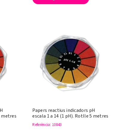
pH
Papers reactius indicadors pH
 5 metres
escala 1 a 14 (1 pH). Rotlle 5 metres
Referència
: 10843