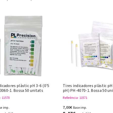
dicadores plàstic pH 3-6 (0'5
Tires indicadores plàstic pH
3060-1. Bossa 50 unitats
pH) PH-4070-1. Bossa 50 un
a
: 11570
Referència
: 11571
7,00€
se imp.
Base imp.