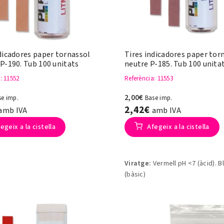
dicadores paper tornassol
Tires indicadores paper tor
P-190. Tub 100 unitats
neutre P-185. Tub 100 unita
a
: 11552
Referència
: 11553
2,00€
se imp.
Base imp.
2,42€
amb IVA
amb IVA
egeix a la cistella
Afegeix a la cistella
Viratge:
Vermell pH <7 (àcid). B
(bàsic)