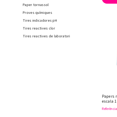
Paper tornassol
Proves químiques
Tires indicadores pH
Tires reactives clor
Tires reactives de laboratori
Papers r
escala 1
Referènci