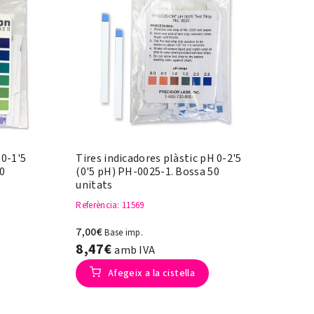
 0-1'5
Tires indicadores plàstic pH 0-2'5
0
(0'5 pH) PH-0025-1. Bossa 50
unitats
Referència
: 11569
7,00€
Base imp.
8,47€
amb IVA
Afegeix a la cistella