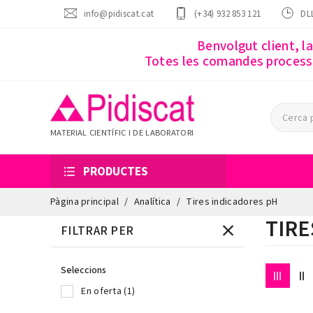
info@pidiscat.cat
(+34) 932 853 121
DLL
Benvolgut client, l
Totes les comandes processa
MATERIAL CIENTÍFIC I DE LABORATORI
PRODUCTES
Pàgina principal
Analítica
Tires indicadores pH
TIRE
FILTRAR PER
Seleccions
En oferta
(1)