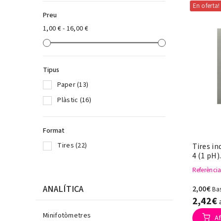
En oferta!
Preu
1,00 € - 16,00 €
Tipus
Paper
(13)
Plàstic
(16)
Format
Tires
(22)
Tires in
4 (1 pH)
Referènci
ANALÍTICA
2,00€
Ba
2,42€
Minifotòmetres
Af