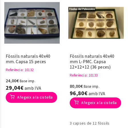
Fòssils naturals 40x40
Fòssils naturals 40x40
mm. Capsa 15 peces
mm L-PMC. Capsa
12+12+12 (36 peces)
Referència
: 10132
Referència
: 10133
24,00€
Base imp.
80,00€
29,04€
Base imp.
amb IVA
96,80€
amb IVA
Afegeix a la cistella
Afegeix a la cistella
3 capses de 12 fòssils