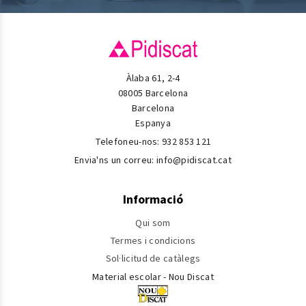
Àlaba 61, 2-4
08005 Barcelona
Barcelona
Espanya
Telefoneu-nos:
932 853 121
Envia'ns un correu:
info@pidiscat.cat
Informació
Qui som
Termes i condicions
Sol·licitud de catàlegs
Material escolar - Nou Discat