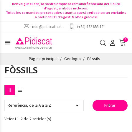
Benvolgut client, la nostra empresa romandrà tancada del 3 al 28
d'agost, ambdós inclosos.
Totes les comandes processades durant aquest període seran enviades
a partir del 31 d'agost. Moltes gràcies!
info@pidiscat.cat
(+34) 932 853 121
menu
Pàgina principal
Geologia
Fòssils
FÒSSILS

Referència, de la A a la Z
Filtrar
Veient 1-2 de 2 articles(s)