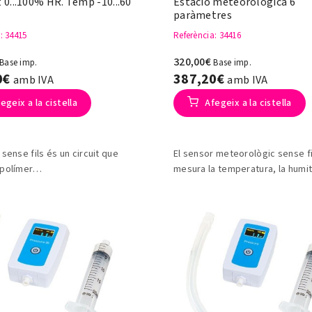
0...100% HR. Temp -10...60
Estació meteorològica 6
paràmetres
a
: 34415
Referència
: 34416
320,00€
Base imp.
Base imp.
0€
387,20€
amb IVA
amb IVA
egeix a la cistella
Afegeix a la cistella
 sense fils és un circuit que
El sensor meteorològic sense fi
 polímer
mesura la temperatura, la humita
humitat capacitiva i una banda
pressió baromètrica , velocitat 
 basada en transistors.
del vent, i raigs UV.