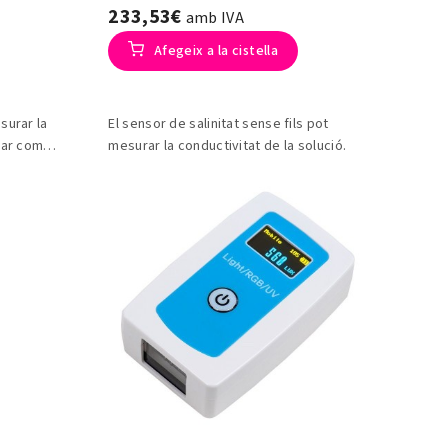
233,53€
amb IVA
Afegeix a la cistella
surar la
El sensor de salinitat sense fils pot
uar com a
mesurar la conductivitat de la solució.