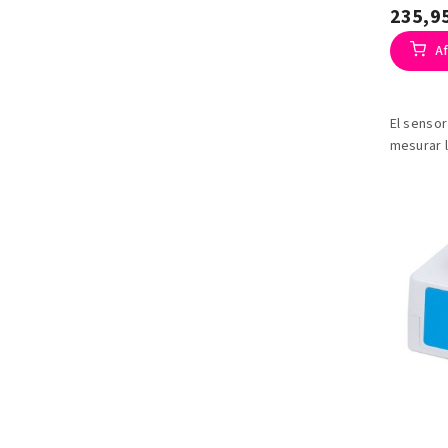
235,9
Af
El sensor
mesurar l