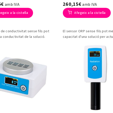
5€
260,15€
amb IVA
amb IVA
egeix a la cistella
Afegeix a la cistella
 de conductivitat sense fils pot
El sensor ORP sense fils pot me
a conductivitat de la solució.
capacitat d'una solució per act
oxidant o agent reductor.