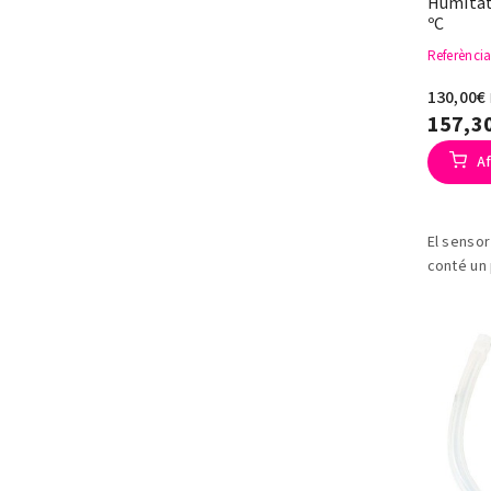
Humitat 
ºC
Referènci
130,00€
157,3
Af
El sensor
conté un
sensor d'
de silici