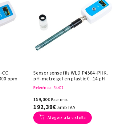
1-CO.
Sensor sense fils WLD P4504-PHK.
5000 ppm
pH-metre gel en plàstic 0...14 pH
Referència
: 34427
159,00€
Base imp.
192,39€
amb IVA
Afegeix a la cistella