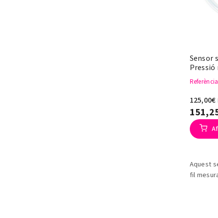
Sensor 
Pressió 
Referènci
125,00€
151,2
Af
Aquest s
fil mesur
ambiental