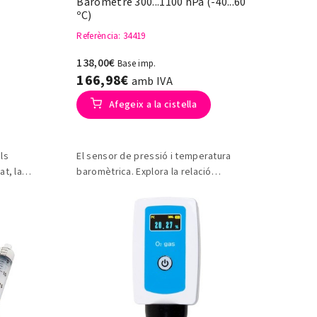
Baròmetre 300...1100 hPa (-40...60
ºC)
Referència
: 34419
138,00€
Base imp.
166,98€
amb IVA
Afegeix a la cistella
ls
El sensor de pressió i temperatura
t, la
baromètrica. Explora la relació
i direcció
entre pressió i temperatura en temps
real.