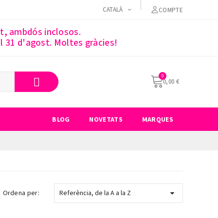
CATALÀ
COMPTE
st, ambdós inclosos.
 31 d'agost. Moltes gràcies!
0,00 €
BLOG
NOVETATS
MARQUES

Ordena per:
Referència, de la A a la Z