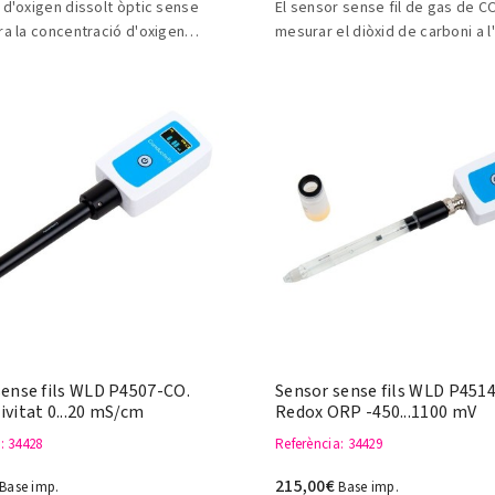
 d'oxigen dissolt òptic sense
El sensor sense fil de gas de C
ra la concentració d'oxigen
mesurar el diòxid de carboni a l'
n solució.
sense fils WLD P4507-CO.
Sensor sense fils WLD P4514
vitat 0...20 mS/cm
Redox ORP -450...1100 mV
a
: 34428
Referència
: 34429
215,00€
Base imp.
Base imp.