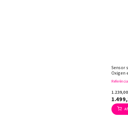
Sensor 
Oxigen e
Referènci
1.239,0
1.499
Af