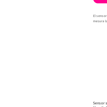
El sensor
mesura la
líquid.
Sensor 