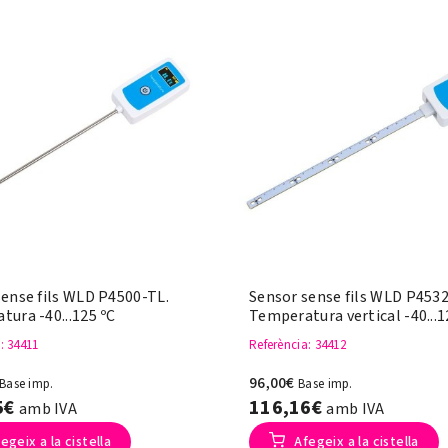
sense fils WLD P4500-TL.
Sensor sense fils WLD P453
ura -40...125 ºC
Temperatura vertical -40...1
a
: 34411
Referència
: 34412
96,00€
Base imp.
Base imp.
5€
116,16€
amb IVA
amb IVA
egeix a la cistella
Afegeix a la cistella