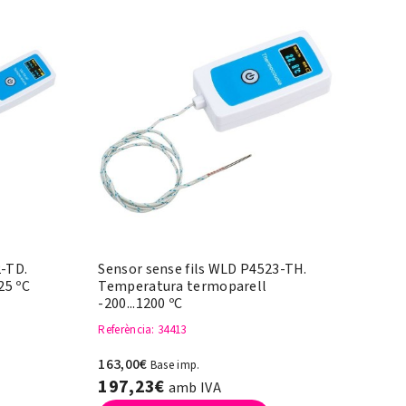
2-TD.
Sensor sense fils WLD P4523-TH.
25 ºC
Temperatura termoparell
-200...1200 ºC
Referència
: 34413
163,00€
Base imp.
197,23€
amb IVA