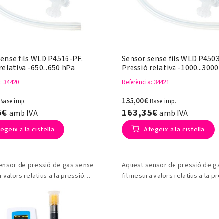
sense fils WLD P4516-PF.
Sensor sense fils WLD P450
relativa -650...650 hPa
Pressió relativa -1000...300
a
: 34420
Referència
: 34421
135,00€
Base imp.
Base imp.
5€
163,35€
amb IVA
amb IVA
egeix a la cistella
Afegeix a la cistella
ensor de pressió de gas sense
Aquest sensor de pressió de g
a valors relatius a la pressió
fil mesura valors relatius a la p
.
ambiental.