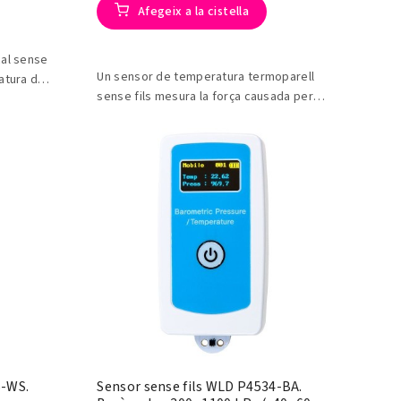
Afegeix a la cistella
cal sense
Un sensor de temperatura termoparell
atura de
sense fils mesura la força causada per la
 al mateix
diferència de temperatura dos extrems
d'un filferro.
5-WS.
Sensor sense fils WLD P4534-BA.