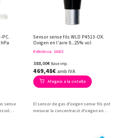
3-PC.
Sensor sense fils WLD P4513-OX.
0 hPa
Oxigen en l'aire 0...25% vol
Referència
: 34423
388,00€
Base imp.
469,48€
amb IVA
Afegeix a la cistella
as sense
El sensor de gas d'oxigen sense fils pot
ressió
mesurar la concentració d'oxigen en
l'aire.