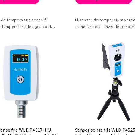
 de temperatura sense fil
El sensor de temperatura verti
 temperatura del gas o del
fil mesura els canvis de temper
l'aigua a diferents profunditats
temps.
sense fils WLD P4517-HU.
Sensor sense fils WLD P452