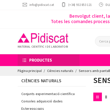
info@pidiscat.cat
(+34) 932 853 121
DLL
Benvolgut client, l
Totes les comandes processa
MATERIAL CIENTÍFIC I DE LABORATORI
PRODUCTES
Pàgina principal
Ciències naturals
Sensors amb pantal
SEN
CIÈNCIES NATURALS
Conjunts experimentació científica
Consoles adquisició dades
Estereoscopis