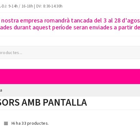
-DJ: 9-14h / 16-18h | DV: 8:30-14:30h
a nostra empresa romandrà tancada del 3 al 28 d'ago
des durant aquest període seran enviades a partir del
la
SORS AMB PANTALLA
Hi ha 33 productes.