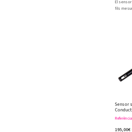
El sensor
fils mesu
dissolt e
Sensor 
Conducti
Referènci
195,00€