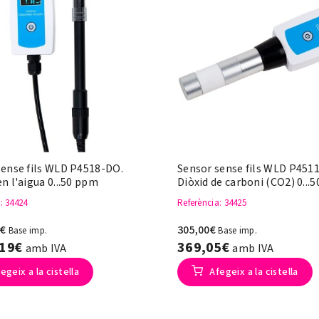
sense fils WLD P4518-DO.
Sensor sense fils WLD P451
n l'aigua 0...50 ppm
Diòxid de carboni (CO2) 0...
a
: 34424
Referència
: 34425
0€
305,00€
Base imp.
Base imp.
,19€
369,05€
amb IVA
amb IVA
egeix a la cistella
Afegeix a la cistella