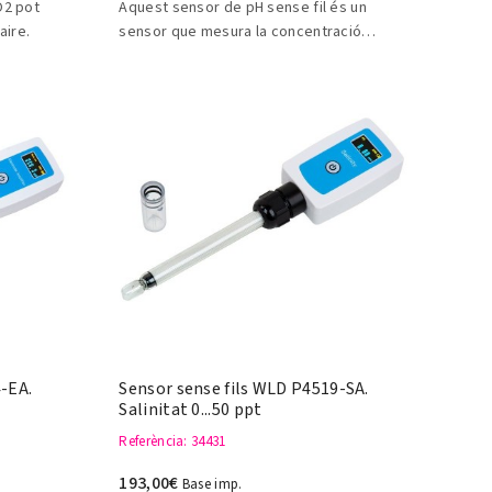
O2 pot
Aquest sensor de pH sense fil és un
aire.
sensor que mesura la concentració
d'ions d'hidrogen.
-EA.
Sensor sense fils WLD P4519-SA.
Salinitat 0...50 ppt
Referència
: 34431
193,00€
Base imp.