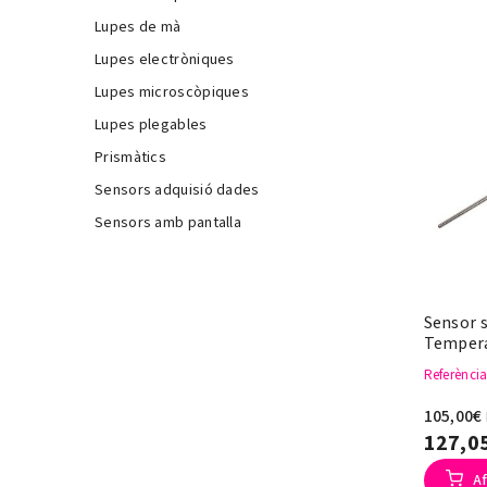
Lupes de mà
Lupes electròniques
Lupes microscòpiques
Lupes plegables
Prismàtics
Sensors adquisió dades
Sensors amb pantalla
Sensor 
Temperat
Referènci
105,00€
127,0
Af