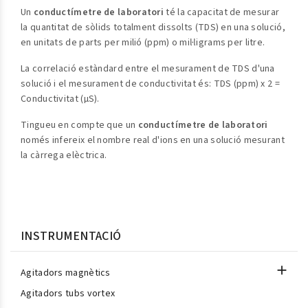
Un
conductímetre de laboratori
té la capacitat de mesurar
la quantitat de sòlids totalment dissolts (TDS) en una solució,
en unitats de parts per milió (ppm) o mil·ligrams per litre.
La correlació estàndard entre el mesurament de TDS d'una
solució i el mesurament de conductivitat és: TDS (ppm) x 2 =
Conductivitat (µS).
Tingueu en compte que un
conductímetre de laboratori
només infereix el nombre real d'ions en una solució mesurant
la càrrega elèctrica.
INSTRUMENTACIÓ

Agitadors magnètics
Agitadors tubs vortex