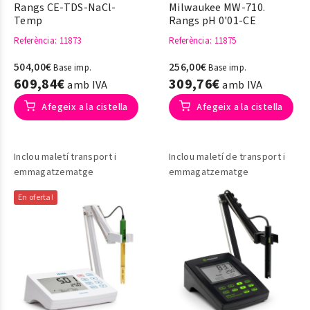
Rangs CE-TDS-NaCl-
Milwaukee MW-710.
Temp
Rangs pH 0'01-CE
Referència
: 11873
Referència
: 11875
504,00€
256,00€
Base imp.
Base imp.
609,84€
309,76€
amb IVA
amb IVA
Afegeix a la cistella
Afegeix a la cistella
Inclou maletí transport i
Inclou maletí de transport i
emmagatzematge
emmagatzematge
En oferta!