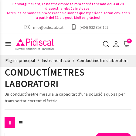
Benvolgut client, la nostra empresa romandrà tancada del 3 al 28
d'agost, ambdós inclosos.
Totes les comandes processades durant aquest període seran enviades
a partir del 31 d'agost. Moltes gràcies!
info@pidiscat.cat
(+34) 932 853 121
menu
Pàgina principal
Instrumentació
Conductímetres laboratori
CONDUCTÍMETRES
LABORATORI
Un
conductímetre
mesura la capacitat d'una solució aquosa per
transportar corrent elèctric.