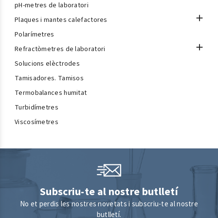
pH-metres de laboratori

Plaques i mantes calefactores
Polarímetres

Refractòmetres de laboratori
Solucions elèctrodes
Tamisadores. Tamisos
Termobalances humitat
Turbidímetres
Viscosímetres
Subscriu-te al nostre butlletí
No et perdis les nostres novetats i subscriu-te al nostre
butlletí.