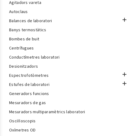
Agitadors vareta
Autoclaus

Balances de laboratori
Banys termostàtics
Bombes de buit
Centrífugues
Conductímetres laboratori
Desionitzadors

Espectrofotòmetres

Estufes de laboratori
Generadors funcions
Mesuradors de gas
Mesuradors multiparamètrics laboratori
Oscil·loscopis
Oxímetres OD