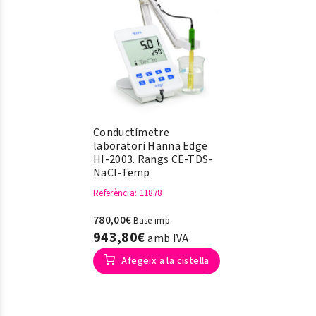
Conductímetre
laboratori Hanna Edge
HI-2003. Rangs CE-TDS-
NaCl-Temp
Referència
: 11878
780,00€
Base imp.
943,80€
amb IVA
Afegeix a la cistella