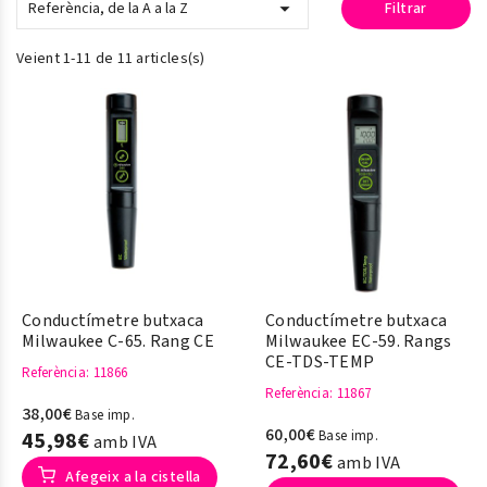

Referència, de la A a la Z
Filtrar
Veient 1-11 de 11 articles(s)
Conductímetre butxaca
Conductímetre butxaca
Milwaukee C-65. Rang CE
Milwaukee EC-59. Rangs
CE-TDS-TEMP
Referència
: 11866
Referència
: 11867
38,00€
Base imp.
60,00€
45,98€
Base imp.
amb IVA
72,60€
amb IVA
Afegeix a la cistella