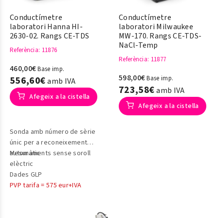
Conductímetre
Conductímetre
laboratori Hanna HI-
laboratori Milwaukee
2630-02. Rangs CE-TDS
MW-170. Rangs CE-TDS-
NaCl-Temp
Referència
: 11876
Referència
: 11877
460,00€
Base imp.
598,00€
556,60€
Base imp.
amb IVA
723,58€
amb IVA
Afegeix a la cistella
Afegeix a la cistella
Sonda amb número de sèrie
únic per a reconeixement
automàtic
Mesuraments sense soroll
elèctric
Dades GLP
PVP tarifa = 575 eur+IVA