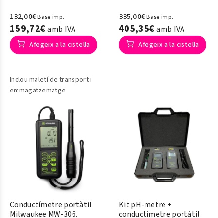
132,00€
335,00€
Base imp.
Base imp.
159,72€
405,35€
amb IVA
amb IVA
Afegeix a la cistella
Afegeix a la cistella
Inclou maletí de transport i
emmagatzematge
Conductímetre portàtil
Kit pH-metre +
Milwaukee MW-306.
conductímetre portàtil