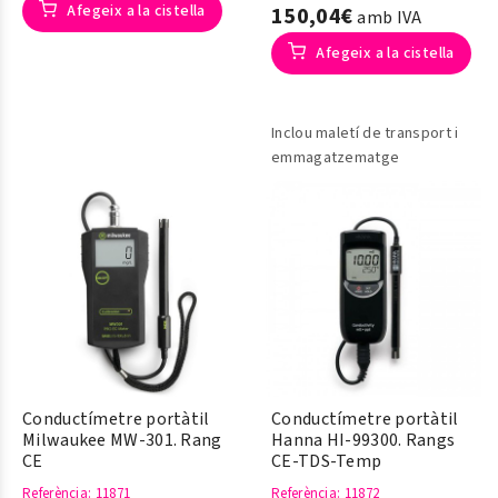
Afegeix a la cistella
150,04€
amb IVA
Afegeix a la cistella
Inclou maletí de transport i
emmagatzematge
Conductímetre portàtil
Conductímetre portàtil
Milwaukee MW-301. Rang
Hanna HI-99300. Rangs
CE
CE-TDS-Temp
Referència
: 11871
Referència
: 11872