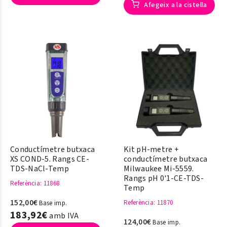
Afegeix a la cistella
Conductímetre butxaca
Kit pH-metre +
XS COND-5. Rangs CE-
conductímetre butxaca
TDS-NaCl-Temp
Milwaukee Mi-5559.
Rangs pH 0'1-CE-TDS-
Referència
: 11868
Temp
152,00€
Referència
: 11870
Base imp.
183,92€
amb IVA
124,00€
Base imp.