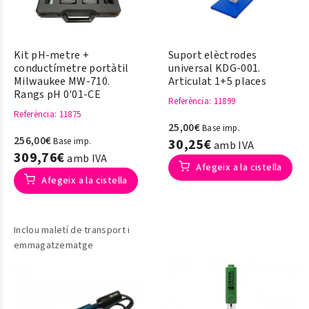
Kit pH-metre +
Suport elèctrodes
conductímetre portàtil
universal KDG-001.
Milwaukee MW-710.
Articulat 1+5 places
Rangs pH 0'01-CE
Referència
: 11899
Referència
: 11875
25,00€
Base imp.
256,00€
Base imp.
30,25€
amb IVA
309,76€
amb IVA
Afegeix a la cistella
Afegeix a la cistella
Inclou maletí de transport i
emmagatzematge