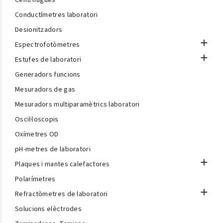
Centrífugues
Conductímetres laboratori
Desionitzadors

Espectrofotòmetres

Estufes de laboratori
Generadors funcions
Mesuradors de gas
Mesuradors multiparamètrics laboratori
Oscil·loscopis
Oxímetres OD
pH-metres de laboratori

Plaques i mantes calefactores
Polarímetres

Refractòmetres de laboratori
Solucions elèctrodes