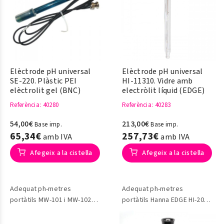
Elèctrode pH universal
Elèctrode pH universal
SE-220. Plàstic PEI
HI-11310. Vidre amb
elèctrolit gel (BNC)
electròlit líquid (EDGE)
Referència
: 40280
Referència
: 40283
54,00€
213,00€
Base imp.
Base imp.
65,34€
257,73€
amb IVA
amb IVA
Afegeix a la cistella
Afegeix a la cistella
Adequat ph-metres
Adequat ph-metres
portàtils MW-101 i MW-102
portàtils Hanna EDGE HI-2020
Marca Milwaukee
i HI-2020
Marca Hanna