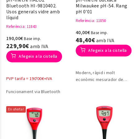
pH-metre HALO2
pH-metre butxaca
Bluetooth HI-9810402.
Milwaukee pH-54. Rang
Usos generals vidre amb
pH 0'01
líquid
Referència
: 11850
Referència
: 11843
40,00€
Base imp.
190,00€
Base imp.
48,40€
amb IVA
229,90€
amb IVA
Afegeix a la cistella
Afegeix a la cistella
Modern, ràpid i molt
PVP tarifa = 190'00€+IVA
econòmic mesurador de
butxaca de pH .
Funcionament via Bluetooth
En oferta!