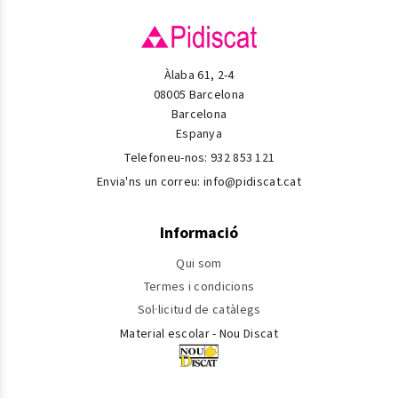
Àlaba 61, 2-4
08005 Barcelona
Barcelona
Espanya
Telefoneu-nos:
932 853 121
Envia'ns un correu:
info@pidiscat.cat
Informació
Qui som
Termes i condicions
Sol·licitud de catàlegs
Material escolar - Nou Discat