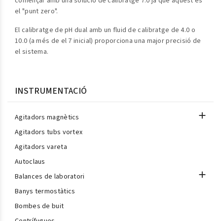
començar amb una solució de calibratge 7.0 ja que aquest és
el "punt zero".
El calibratge de pH dual amb un fluid de calibratge de 4.0 o
10.0 (a més de el 7 inicial) proporciona una major precisió de
el sistema.
INSTRUMENTACIÓ

Agitadors magnètics
Agitadors tubs vortex
Agitadors vareta
Autoclaus

Balances de laboratori
Banys termostàtics
Bombes de buit