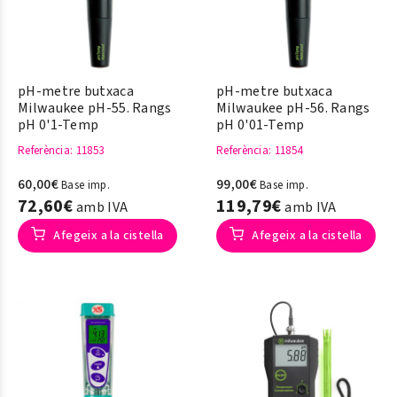
pH-metre butxaca
pH-metre butxaca
Milwaukee pH-55. Rangs
Milwaukee pH-56. Rangs
pH 0'1-Temp
pH 0'01-Temp
Referència
: 11853
Referència
: 11854
60,00€
99,00€
Base imp.
Base imp.
72,60€
119,79€
amb IVA
amb IVA
Afegeix a la cistella
Afegeix a la cistella