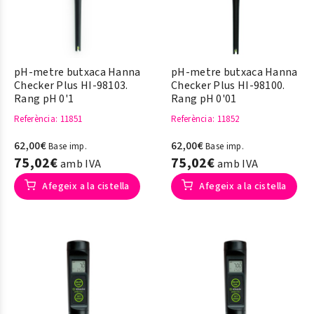
pH-metre butxaca Hanna
pH-metre butxaca Hanna
Checker Plus HI-98103.
Checker Plus HI-98100.
Rang pH 0'1
Rang pH 0'01
Referència
: 11851
Referència
: 11852
62,00€
62,00€
Base imp.
Base imp.
75,02€
75,02€
amb IVA
amb IVA
Afegeix a la cistella
Afegeix a la cistella