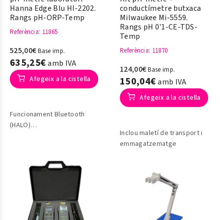
Hanna Edge Blu HI-2202.
conductímetre butxaca
Rangs pH-ORP-Temp
Milwaukee Mi-5559.
Rangs pH 0'1-CE-TDS-
Referència
: 11865
Temp
525,00€
Referència
: 11870
Base imp.
635,25€
amb IVA
124,00€
Base imp.
Afegeix a la cistella
150,04€
amb IVA
Afegeix a la cistella
Funcionament Bluetooth
(HALO)
Inclou maletí de transport i
emmagatzematge