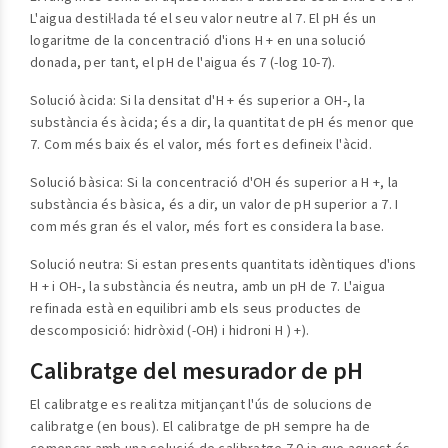
L'aigua destil·lada té el seu valor neutre al 7. El pH és un
logaritme de la concentració d'ions H + en una solució
donada, per tant, el pH de l'aigua és 7 (-log 10-7).
Solució àcida: Si la densitat d'H + és superior a OH-, la
substància és àcida; és a dir, la quantitat de pH és menor que
7. Com més baix és el valor, més fort es defineix l'àcid.
Solució bàsica: Si la concentració d'OH és superior a H +, la
substància és bàsica, és a dir, un valor de pH superior a 7. I
com més gran és el valor, més fort es considera la base.
Solució neutra: Si estan presents quantitats idèntiques d'ions
H + i OH-, la substància és neutra, amb un pH de 7. L'aigua
refinada està en equilibri amb els seus productes de
descomposició: hidròxid (-OH) i hidroni H ) +).
Calibratge del mesurador de pH
El calibratge es realitza mitjançant l'ús de solucions de
calibratge (en bous). El calibratge de pH sempre ha de