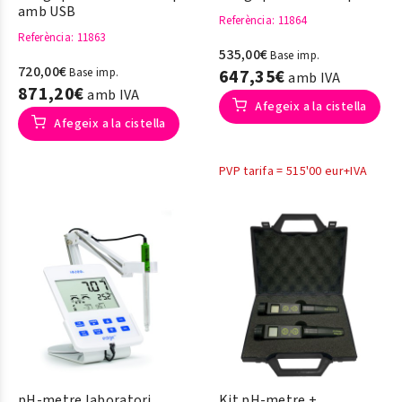
amb USB
Referència
: 11864
Referència
: 11863
535,00€
Base imp.
720,00€
Base imp.
647,35€
amb IVA
871,20€
amb IVA
Afegeix a la cistella
Afegeix a la cistella
PVP tarifa = 515'00 eur+IVA
pH-metre laboratori
Kit pH-metre +