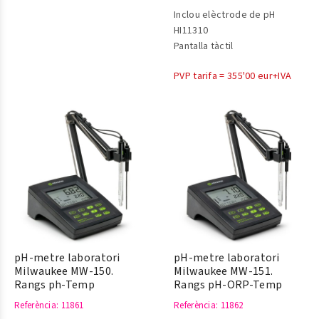
Inclou elèctrode de pH
HI11310
Pantalla tàctil
PVP tarifa = 355'00 eur+IVA
pH-metre laboratori
pH-metre laboratori
Milwaukee MW-150.
Milwaukee MW-151.
Rangs ph-Temp
Rangs pH-ORP-Temp
Referència
: 11861
Referència
: 11862