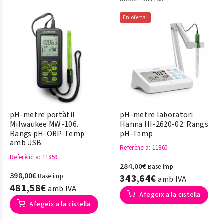
En oferta!
pH-metre portàtil
pH-metre laboratori
Milwaukee MW-106.
Hanna HI-2620-02. Rangs
Rangs pH-ORP-Temp
pH-Temp
amb USB
Referència
: 11860
Referència
: 11859
284,00€
Base imp.
398,00€
Base imp.
343,64€
amb IVA
481,58€
amb IVA
Afegeix a la cistella
Afegeix a la cistella