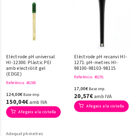
Elèctrode pH universal
Elèctrode pH recanvi HI-
HI-12300. Plàstic PEI
1271. pH-metres HI-
amb electròlit gel
98100-98103-98115
(EDGE)
Referència
: 40291
Referència
: 40288
17,00€
Base imp.
124,00€
Base imp.
20,57€
amb IVA
150,04€
amb IVA
Afegeix a la cistella
Afegeix a la cistella
Adequat ph-metres