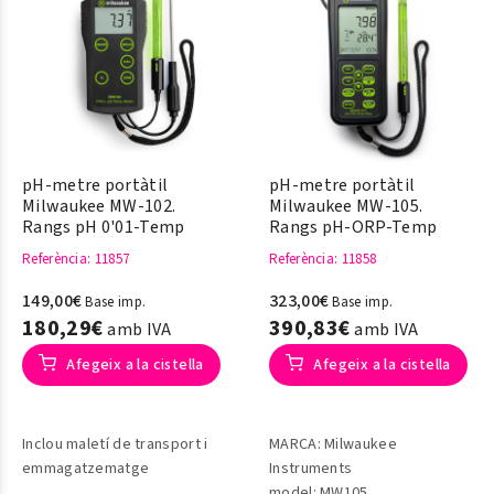
pH-metre portàtil
pH-metre portàtil
Milwaukee MW-102.
Milwaukee MW-105.
Rangs pH 0'01-Temp
Rangs pH-ORP-Temp
Referència
: 11857
Referència
: 11858
149,00€
323,00€
Base imp.
Base imp.
180,29€
390,83€
amb IVA
amb IVA
Afegeix a la cistella
Afegeix a la cistella
Inclou maletí de transport i
MARCA: Milwaukee
emmagatzematge
Instruments
model:
MW105