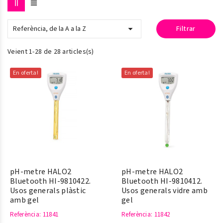

Referència, de la A a la Z
Filtrar
Veient 1-28 de 28 articles(s)
En oferta!
En oferta!
pH-metre HALO2
pH-metre HALO2
Bluetooth HI-9810422.
Bluetooth HI-9810412.
Usos generals plàstic
Usos generals vidre amb
amb gel
gel
Referència
: 11841
Referència
: 11842