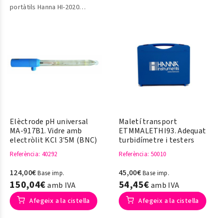
portàtils Hanna HI-2020
Marca Hanna
Elèctrode pH universal
Maletí transport
MA-917B1. Vidre amb
ETMMALETHI93. Adequat
electròlit KCl 3'5M (BNC)
turbidímetre i testers
Referència
: 40292
Referència
: 50010
124,00€
45,00€
Base imp.
Base imp.
150,04€
54,45€
amb IVA
amb IVA
Afegeix a la cistella
Afegeix a la cistella