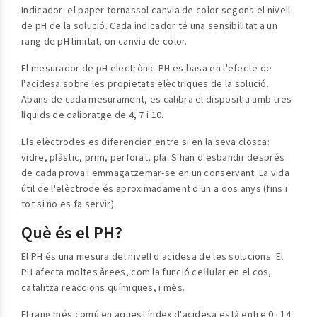
Indicador: el paper tornassol canvia de color segons el nivell
de pH de la solució. Cada indicador té una sensibilitat a un
rang de pH limitat, on canvia de color.
El mesurador de pH electrònic-PH es basa en l'efecte de
l'acidesa sobre les propietats elèctriques de la solució.
Abans de cada mesurament, es calibra el dispositiu amb tres
líquids de calibratge de 4, 7 i 10.
Els elèctrodes es diferencien entre si en la seva closca:
vidre, plàstic, prim, perforat, pla. S'han d'esbandir després
de cada prova i emmagatzemar-se en un conservant. La vida
útil de l'elèctrode és aproximadament d'un a dos anys (fins i
tot si no es fa servir).
Què és el PH?
El PH és una mesura del nivell d'acidesa de les solucions. El
PH afecta moltes àrees, com la funció cel·lular en el cos,
catalitza reaccions químiques, i més.
El rang més comú en aquest índex d'acidesa està entre 0 i 14.