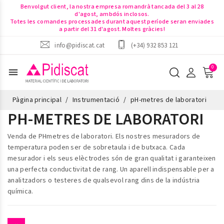
Benvolgut client, la nostra empresa romandrà tancada del 3 al 28
d'agost, ambdós inclosos.
Totes les comandes processades durant aquest període seran enviades
a partir del 31 d'agost. Moltes gràcies!
info@pidiscat.cat
(+34) 932 853 121
menu
Pàgina principal
Instrumentació
pH-metres de laboratori
PH-METRES DE LABORATORI
Venda de
PHmetres de laboratori
. Els nostres mesuradors de
temperatura poden ser de sobretaula i de butxaca. Cada
mesurador i els seus elèctrodes són de gran qualitat i garanteixen
una perfecta conductivitat de rang. Un aparell indispensable per a
analitzadors o testeres de qualsevol rang dins de la indústria
química.