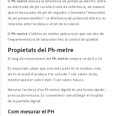
El
Ph-metre
mesura la diferència de potencial elèctric entre
un elèctrode de pH i un elèctrode de referència, de manera
que el mesurador de pH de vegades s'anomena "mesurador
de pH potenciomètric". La diferència de potencial elèctric es
relaciona amb l'acidesa o el pH de la solució.
El
Ph-metre
s'utilitza en moltes aplicacions que van des de
l'experimentació de laboratori fins al control de qualitat.
Propietats del Ph-metre
El rang de mesurament del
Ph-metre
sempre va de 0 a 14.
És important saber que com més petit és el nombre, més
alt és el nivell d'acidesa. Per sota de 7 són valors àcids,
mentre que per sobre dels 7 són valors bàsics.
Mesurar l'acidesa d'un Ph-metre digital és una forma ràpida i
precisa de mesurar. És convenient i senzill llegir el resultat
de la pantalla digital.
Com mesurar el PH