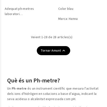
Adequat ph-metres
Color blau
laboratori
Marca: Hanna
Marca Milwaukee
Veient 1-28 de 28 articles(s)

Tornar Amunt
Què és un Ph-metre?
Un
Ph-metre
és un instrument científic que mesura l'activitat
dels ions d'hidrògen en solucions a base d'aigua, indicant la
seva acidesa o alcalinitat expressada com pH.