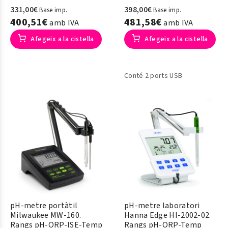
331,00€
398,00€
Base imp.
Base imp.
400,51€
481,58€
amb IVA
amb IVA
Afegeix a la cistella
Afegeix a la cistella
Conté 2 ports USB
pH-metre portàtil
pH-metre laboratori
Milwaukee MW-160.
Hanna Edge HI-2002-02.
Rangs pH-ORP-ISE-Temp
Rangs pH-ORP-Temp