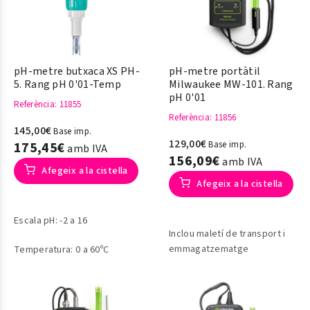
pH-metre butxaca XS PH-
pH-metre portàtil
5. Rang pH 0'01-Temp
Milwaukee MW-101. Rang
pH 0'01
Referència
: 11855
Referència
: 11856
145,00€
Base imp.
129,00€
175,45€
Base imp.
amb IVA
156,09€
amb IVA
Afegeix a la cistella
Afegeix a la cistella
Escala pH: -2 a 16
Inclou maletí de transport i
emmagatzematge
Temperatura: 0 a 60ºC