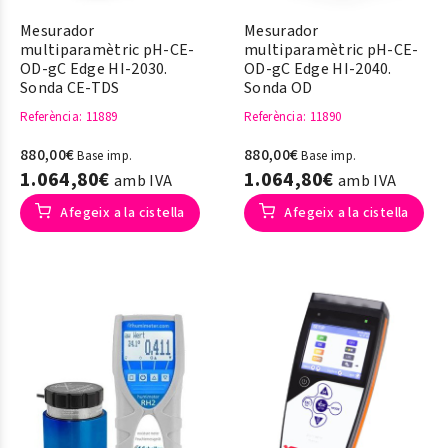
Mesurador
Mesurador
multiparamètric pH-CE-
multiparamètric pH-CE-
OD-gC Edge HI-2030.
OD-gC Edge HI-2040.
Sonda CE-TDS
Sonda OD
Referència
: 11889
Referència
: 11890
880,00€
880,00€
Base imp.
Base imp.
1.064,80€
1.064,80€
amb IVA
amb IVA
Afegeix a la cistella
Afegeix a la cistella