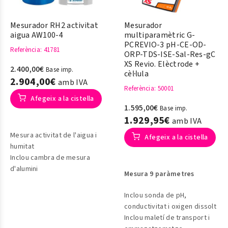
Mesurador RH2 activitat
Mesurador
aigua AW100-4
multiparamètric G-
PCREVIO-3 pH-CE-OD-
Referència
: 41781
ORP-TDS-ISE-Sal-Res-gC
XS Revio. Elèctrode +
2.400,00€
Base imp.
cèl·lula
2.904,00€
amb IVA
Referència
: 50001
Afegeix a la cistella
1.595,00€
Base imp.
1.929,95€
amb IVA
Mesura activitat de l'aigua i
Afegeix a la cistella
humitat
Inclou cambra de mesura
d'alumini
Mesura 9 paràmetres
Inclou sonda de pH,
conductivitat i oxigen dissolt
Inclou maletí de transport i