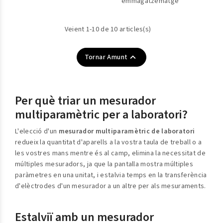
emmagatzematge
Veient 1-10 de 10 articles(s)

Tornar Amunt
Per què triar un mesurador
multiparamètric per a laboratori?
L'elecció d'un
mesurador multiparamètric de laboratori
redueix la quantitat d'aparells a la vostra taula de treball o a
les vostres mans mentre és al camp, elimina la necessitat de
múltiples mesuradors, ja que la pantalla mostra múltiples
paràmetres en una unitat, i estalvia temps en la transferència
d'elèctrodes d'un mesurador a un altre per als mesuraments.
Estalviï amb un mesurador