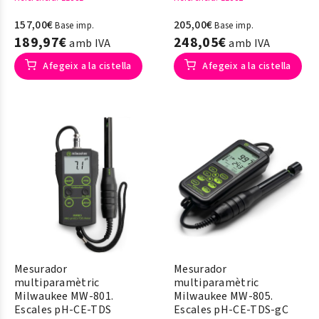
157,00€
205,00€
Base imp.
Base imp.
189,97€
248,05€
amb IVA
amb IVA
Afegeix a la cistella
Afegeix a la cistella
Mesurador
Mesurador
multiparamètric
multiparamètric
Milwaukee MW-801.
Milwaukee MW-805.
Escales pH-CE-TDS
Escales pH-CE-TDS-gC