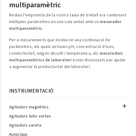
multiparamètric
Reduïu l'empremta de la vostra taula de treball ara combinant
múltiples paràmetres en una sola unitat amb un
mesurador
multiparamètric
.
Per a mesuraments que involucrin una combinació de
paràmetres, els quals inclouen pH, concentració d'ions,
conductivitat, oxígen dissolt i temperatura, els
mesuradors
multiparamètrics de laboratori
estan dissenyats per ajudar
a augmentar la productivitat del laboratori.
INSTRUMENTACIÓ

Agitadors magnètics
Agitadors tubs vortex
Agitadors vareta
Autoclaus