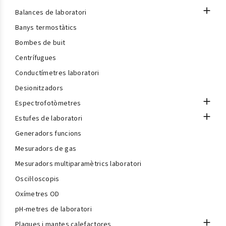

Balances de laboratori
Banys termostàtics
Bombes de buit
Centrífugues
Conductímetres laboratori
Desionitzadors

Espectrofotòmetres

Estufes de laboratori
Generadors funcions
Mesuradors de gas
Mesuradors multiparamètrics laboratori
Oscil·loscopis
Oxímetres OD
pH-metres de laboratori

Plaques i mantes calefactores