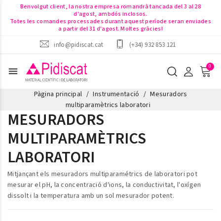
Benvolgut client, la nostra empresa romandrà tancada del 3 al 28
d'agost, ambdós inclosos.
Totes les comandes processades durant aquest període seran enviades
a partir del 31 d'agost. Moltes gràcies!
info@pidiscat.cat
(+34) 932 853 121
menu
Pàgina principal
Instrumentació
Mesuradors
multiparamètrics laboratori
MESURADORS
MULTIPARAMÈTRICS
LABORATORI
Mitjançant els
mesuradors multiparamétrics de laboratori
pot
mesurar el pH, la concentració d'ions, la conductivitat, l'oxígen
dissolt i la temperatura amb un sol mesurador potent.