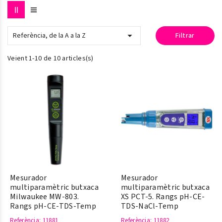

Referència, de la A a la Z
Filtrar
Veient 1-10 de 10 articles(s)
Mesurador
Mesurador
multiparamètric butxaca
multiparamètric butxaca
Milwaukee MW-803.
XS PCT-5. Rangs pH-CE-
Rangs pH-CE-TDS-Temp
TDS-NaCl-Temp
Referència
: 11881
Referència
: 11882