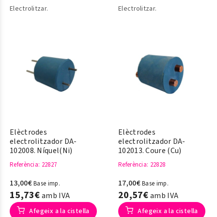
Electrolitzar.
Electrolitzar.
Elèctrodes
Elèctrodes
electrolitzador DA-
electrolitzador DA-
102008. Níquel(Ni)
102013. Coure (Cu)
Referència
: 22827
Referència
: 22828
13,00€
17,00€
Base imp.
Base imp.
15,73€
20,57€
amb IVA
amb IVA
Afegeix a la cistella
Afegeix a la cistella