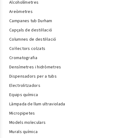
Alcoholímetres
Areòmetres
Campanes tub Durham
Capçals de destil·lació
Columnes de destil·lació
Col·lectors colzats
Cromatografia
Densímetres i hidròmetres
Dispensadors per a tubs
Electrolitzadors
Equips química
Làmpada de llum ultraviolada
Micropipetes
Models moleculars
Murals química