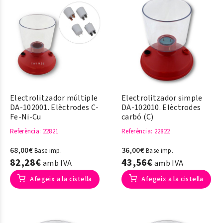
Electrolitzador múltiple
Electrolitzador simple
DA-102001. Elèctrodes C-
DA-102010. Elèctrodes
Fe-Ni-Cu
carbó (C)
Referència
: 22821
Referència
: 22822
68,00€
36,00€
Base imp.
Base imp.
82,28€
43,56€
amb IVA
amb IVA
Afegeix a la cistella
Afegeix a la cistella