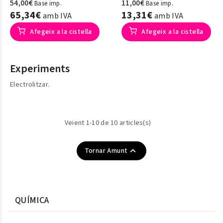
54,00€
11,00€
Base imp.
Base imp.
65,34€
13,31€
amb IVA
amb IVA
Afegeix a la cistella
Afegeix a la cistella
Experiments
Electrolitzar.
Veient 1-10 de 10 articles(s)

Tornar Amunt
QUÍMICA