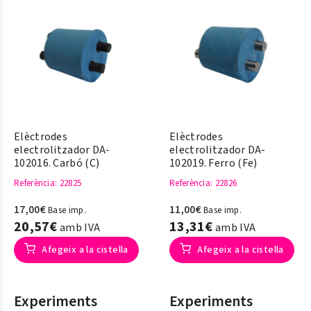
Elèctrodes
Elèctrodes
electrolitzador DA-
electrolitzador DA-
102016. Carbó (C)
102019. Ferro (Fe)
Referència
: 22825
Referència
: 22826
17,00€
11,00€
Base imp.
Base imp.
20,57€
13,31€
amb IVA
amb IVA
Afegeix a la cistella
Afegeix a la cistella
Experiments
Experiments