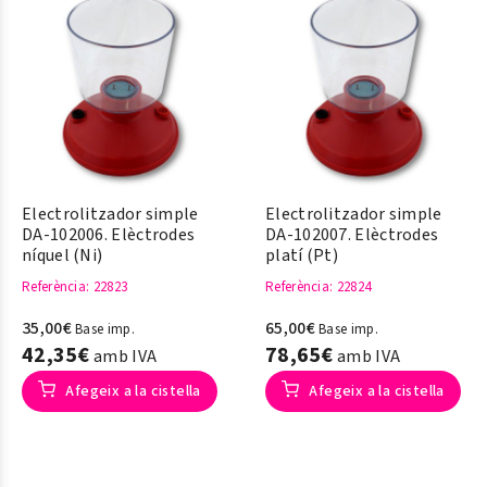
Electrolitzador simple
Electrolitzador simple
DA-102006. Elèctrodes
DA-102007. Elèctrodes
níquel (Ni)
platí (Pt)
Referència
: 22823
Referència
: 22824
35,00€
65,00€
Base imp.
Base imp.
42,35€
78,65€
amb IVA
amb IVA
Afegeix a la cistella
Afegeix a la cistella