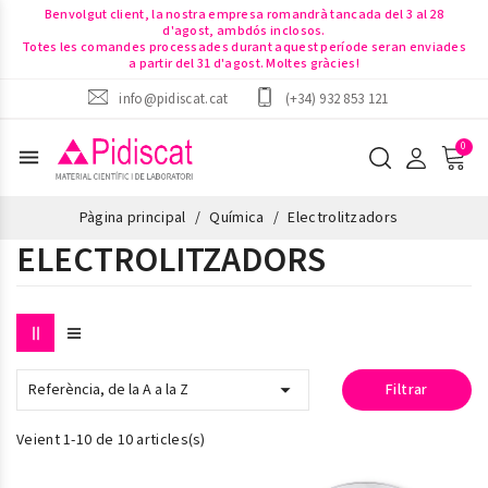
Benvolgut client, la nostra empresa romandrà tancada del 3 al 28
d'agost, ambdós inclosos.
Totes les comandes processades durant aquest període seran enviades
a partir del 31 d'agost. Moltes gràcies!
info@pidiscat.cat
(+34) 932 853 121
menu
Pàgina principal
Química
Electrolitzadors
ELECTROLITZADORS

Referència, de la A a la Z
Filtrar
Veient 1-10 de 10 articles(s)