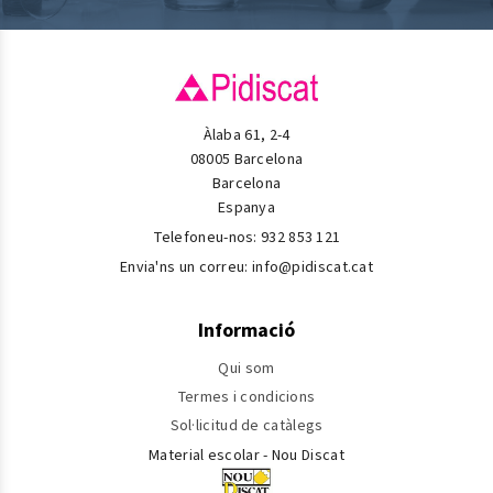
Àlaba 61, 2-4
08005 Barcelona
Barcelona
Espanya
Telefoneu-nos:
932 853 121
Envia'ns un correu:
info@pidiscat.cat
Informació
Qui som
Termes i condicions
Sol·licitud de catàlegs
Material escolar - Nou Discat