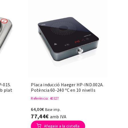
P-01S.
Placa inducció Haeger HP-IND.002A.
b plat
Potència 60-240 ºC en 10 nivells
Referència
: 40327
64,00€
Base imp.
77,44€
amb IVA
Afegeix a la cistella