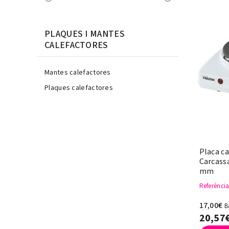
PLAQUES I MANTES
CALEFACTORES
Mantes calefactores
Plaques calefactores
Placa ca
Carcass
mm
Referènci
17,00€
B
20,57