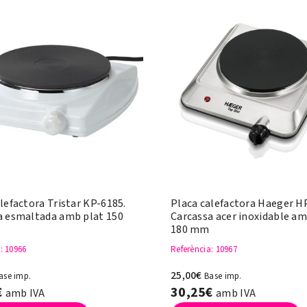
lefactora Tristar KP-6185.
Placa calefactora Haeger H
a esmaltada amb plat 150
Carcassa acer inoxidable am
180 mm
a
: 10966
Referència
: 10967
25,00€
ase imp.
Base imp.
€
30,25€
amb IVA
amb IVA