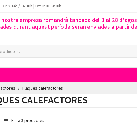
-DJ: 9-14h / 16-18h | DV: 8:30-14:30h
a nostra empresa romandrà tancada del 3 al 28 d'ago
des durant aquest període seran enviades a partir del
factores
Plaques calefactores
QUES CALEFACTORES
Hi ha 3 productes.