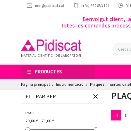
info@pidiscat.cat
(+34) 932 853 121
DLL
Benvolgut client, l
Totes les comandes processa
MATERIAL CIENTÍFIC I DE LABORATORI
PRODUCTES
Pàgina principal
Instrumentació
Plaques i mantes cale
PLA
FILTRAR PER
Preu
20,00 € - 78,00 €