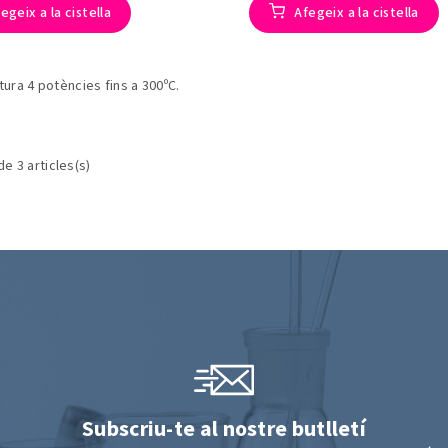
egeix a la cistella
Afegeix a la cistella
ra 4 potències fins a 300ºC.
de 3 articles(s)
Subscriu-te al nostre butlletí