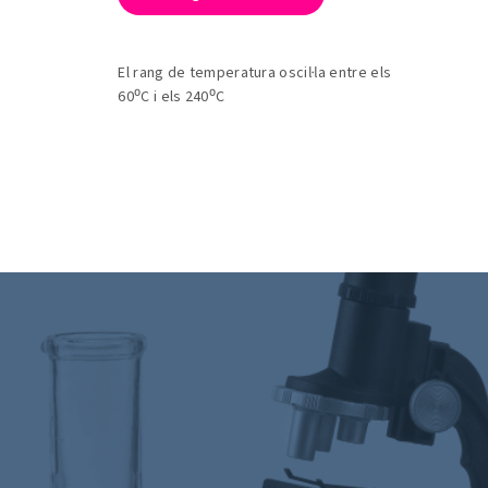
El rang de temperatura oscil·la entre els
60⁰C i els 240⁰C