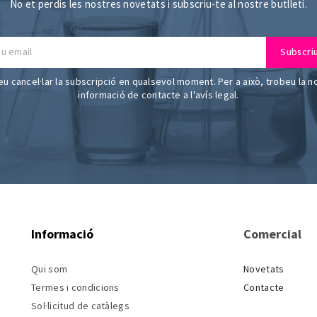
No et perdis les nostres novetats i subscriu-te al nostre butlletí.
u cancel·lar la subscripció en qualsevol moment. Per a això, trobeu la n
informació de contacte a l'avís legal.
Informació
Comercial
Qui som
Novetats
Termes i condicions
Contacte
Sol·licitud de catàlegs