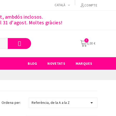
CATALÀ
COMPTE
st, ambdós inclosos.
 31 d'agost. Moltes gràcies!
0,00 €
BLOG
NOVETATS
MARQUES

Ordena per:
Referència, de la A a la Z