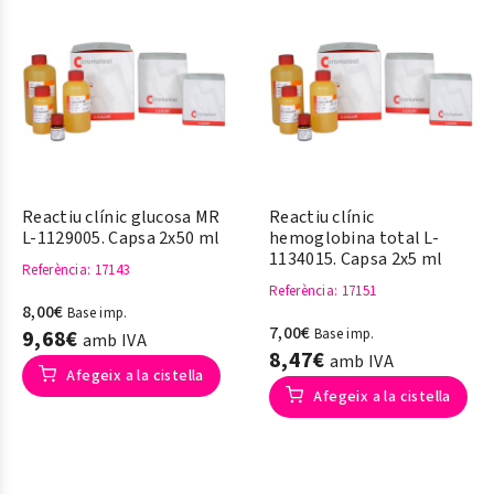
Reactiu clínic glucosa MR
Reactiu clínic
L-1129005. Capsa 2x50 ml
hemoglobina total L-
1134015. Capsa 2x5 ml
Referència
: 17143
Referència
: 17151
8,00€
Base imp.
7,00€
9,68€
Base imp.
amb IVA
8,47€
amb IVA
Afegeix a la cistella
Afegeix a la cistella