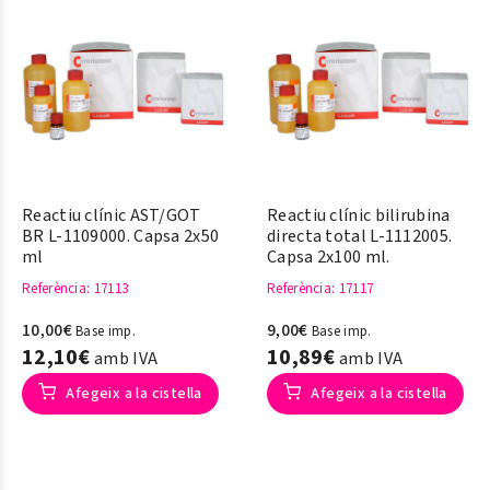
Reactiu clínic AST/GOT
Reactiu clínic bilirubina
BR L-1109000. Capsa 2x50
directa total L-1112005.
ml
Capsa 2x100 ml.
Referència
: 17113
Referència
: 17117
10,00€
9,00€
Base imp.
Base imp.
12,10€
10,89€
amb IVA
amb IVA
Afegeix a la cistella
Afegeix a la cistella