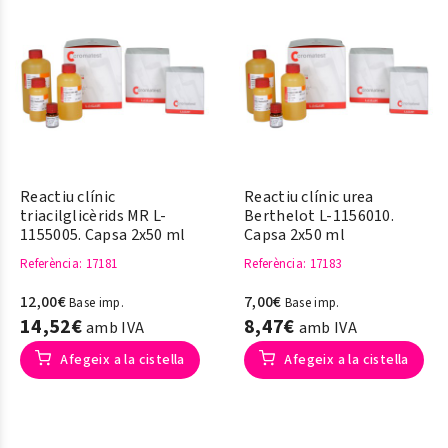
Reactiu clínic
Reactiu clínic urea
triacilglicèrids MR L-
Berthelot L-1156010.
1155005. Capsa 2x50 ml
Capsa 2x50 ml
Referència
: 17181
Referència
: 17183
12,00€
7,00€
Base imp.
Base imp.
14,52€
8,47€
amb IVA
amb IVA
Afegeix a la cistella
Afegeix a la cistella