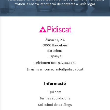
trobeu la nostra informació de contacte a l'avís legal.
Àlaba 61, 2-4
08005 Barcelona
Barcelona
Espanya
Telefoneu-nos:
932 853 121
Envia'ns un correu:
info@pidiscat.cat
Informació
Qui som
Termes i condicions
Sol·licitud de catàlegs