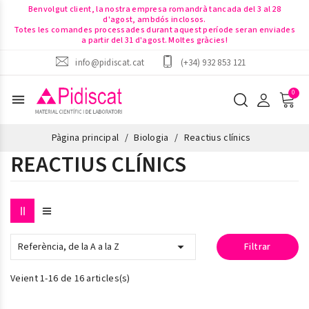
Benvolgut client, la nostra empresa romandrà tancada del 3 al 28
d'agost, ambdós inclosos.
Totes les comandes processades durant aquest període seran enviades
a partir del 31 d'agost. Moltes gràcies!
info@pidiscat.cat
(+34) 932 853 121
menu
Pàgina principal
Biologia
Reactius clínics
REACTIUS CLÍNICS

Referència, de la A a la Z
Filtrar
Veient 1-16 de 16 articles(s)