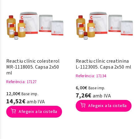
Reactiu clínic colesterol
Reactiu clínic creatinina
MR-1118005. Capsa 2x50
L-1123005. Capsa 2x50 ml
ml
Referència
: 17134
Referència
: 17127
6,00€
Base imp.
12,00€
Base imp.
7,26€
amb IVA
14,52€
amb IVA
Afegeix a la cistella
Afegeix a la cistella