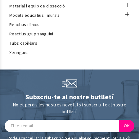

Material i equip de dissecció

Models educatius i murals
Reactius clínics
Reactius grup sanguini
Tubs capil·lars
Xeringues
Subscriu-te al nostre butlletí
No et perdis les nostres novetats i subscriu-te al nostre
butlletí.
Podeu cancel·lar la subscripció en qualsevol moment. Per a això,