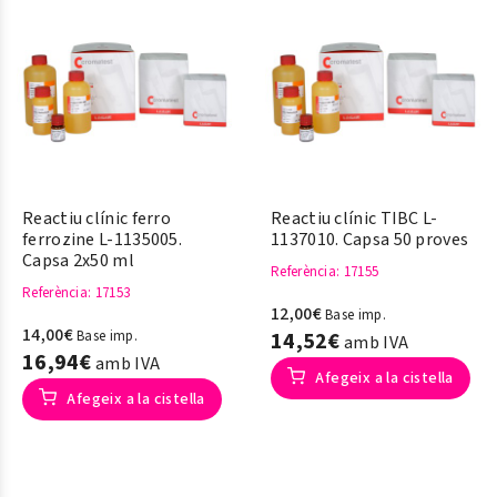
Reactiu clínic ferro
Reactiu clínic TIBC L-
ferrozine L-1135005.
1137010. Capsa 50 proves
Capsa 2x50 ml
Referència
: 17155
Referència
: 17153
12,00€
Base imp.
14,00€
Base imp.
14,52€
amb IVA
16,94€
amb IVA
Afegeix a la cistella
Afegeix a la cistella