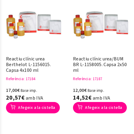
Reactiu clínic urea
Reactiu clínic urea/BUM
Berthelot L-1156015.
BR L-1158005. Capsa 2x50
Capsa 4x100 ml
ml
Referència
: 17184
Referència
: 17187
17,00€
12,00€
Base imp.
Base imp.
20,57€
14,52€
amb IVA
amb IVA
Afegeix a la cistella
Afegeix a la cistella