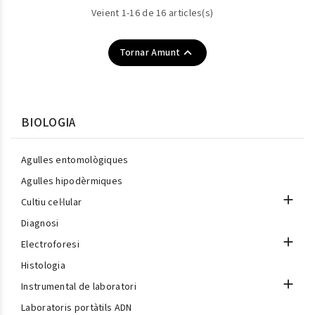
Veient 1-16 de 16 articles(s)

Tornar Amunt
BIOLOGIA
Agulles entomològiques
Agulles hipodèrmiques

Cultiu cel·lular
Diagnosi

Electroforesi
Histologia

Instrumental de laboratori
Laboratoris portàtils ADN