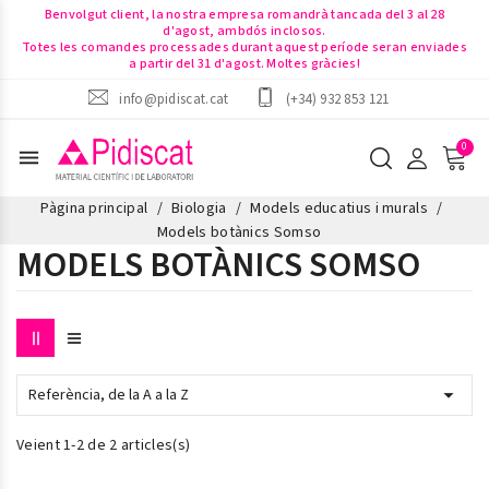
Benvolgut client, la nostra empresa romandrà tancada del 3 al 28
d'agost, ambdós inclosos.
Totes les comandes processades durant aquest període seran enviades
a partir del 31 d'agost. Moltes gràcies!
info@pidiscat.cat
(+34) 932 853 121
menu
Pàgina principal
Biologia
Models educatius i murals
Models botànics Somso
MODELS BOTÀNICS SOMSO

Referència, de la A a la Z
Veient 1-2 de 2 articles(s)