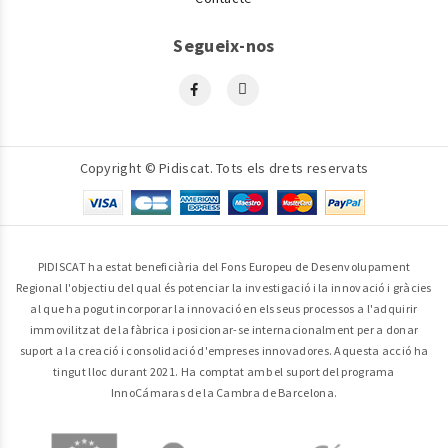
Segueix-nos
Copyright © Pidiscat. Tots els drets reservats
PIDISCAT ha estat beneficiària del Fons Europeu de Desenvolupament
Regional l'objectiu del qual és potenciar la investigació i la innovació i gràcies
al que ha pogut incorporar la innovació en els seus processos a l'adquirir
immovilitzat de la fàbrica i posicionar-se internacionalment per a donar
suport a la creació i consolidació d'empreses innovadores. Aquesta acció ha
tingut lloc durant 2021. Ha comptat amb el suport del programa
InnoCámaras de la Cambra de Barcelona.