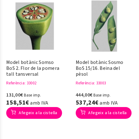
Model botànic Somso
Model botànic Sosmo
BoS 2. Flor de la pomera
BoS 15/16. Beina del
tall tansversal
pèsol
Referència
: 33002
Referència
: 33003
131,00€
444,00€
Base imp.
Base imp.
158,51€
537,24€
amb IVA
amb IVA
Afegeix a la cistella
Afegeix a la cistella