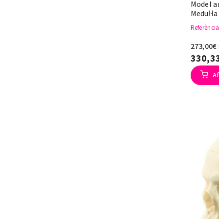
Model a
Medul·la
Referènci
273,00€
330,3
Af