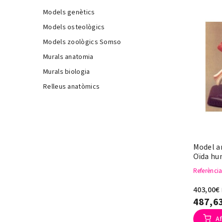
Models genètics
Models osteològics
Models zoològics Somso
Murals anatomia
Murals biologia
Relleus anatòmics
Model a
Oïda hu
Referènci
403,00€
487,6
Af