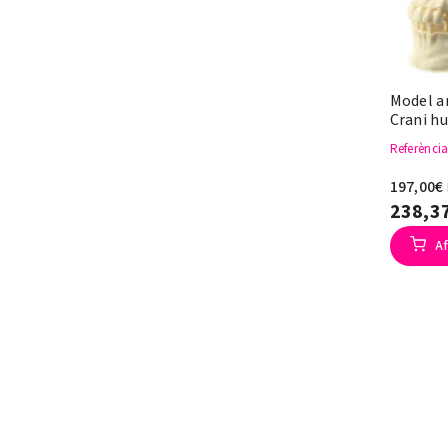
Model a
Crani hu
Referènci
197,00€
238,3
Af