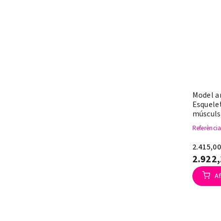
Model a
Esquele
músculs
Referènci
2.415,0
2.922
Af