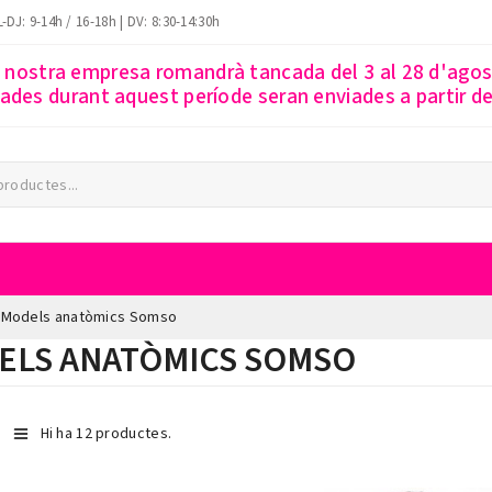
-DJ: 9-14h / 16-18h | DV: 8:30-14:30h
a nostra empresa romandrà tancada del 3 al 28 d'ago
des durant aquest període seran enviades a partir del
Models anatòmics Somso
ELS ANATÒMICS SOMSO
Hi ha 12 productes.