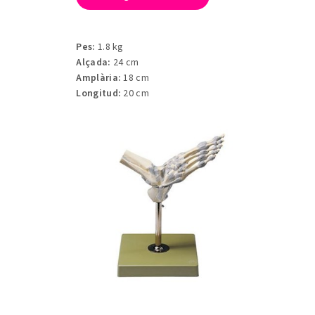
Pes:
1.8 kg
Alçada:
24 cm
Amplària:
18 cm
Longitud:
20 cm