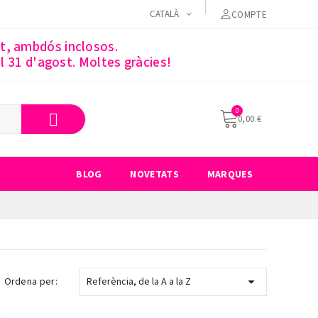
CATALÀ
COMPTE
st, ambdós inclosos.
 31 d'agost. Moltes gràcies!
0,00 €
BLOG
NOVETATS
MARQUES

Ordena per:
Referència, de la A a la Z