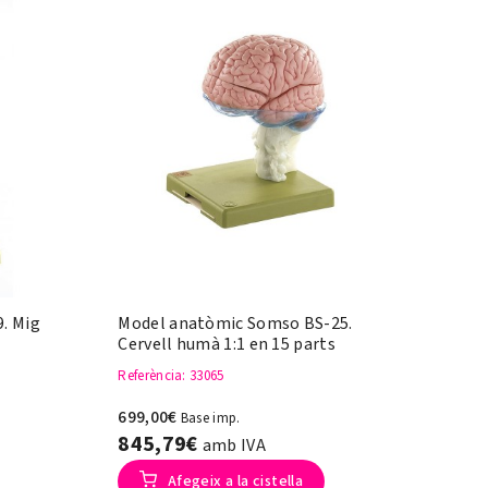
. Mig
Model anatòmic Somso BS-25.
Cervell humà 1:1 en 15 parts
Referència
: 33065
699,00€
Base imp.
845,79€
amb IVA
Afegeix a la cistella