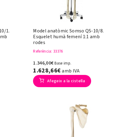
0/1.
Model anatòmic Somso QS-10/8.
 amb
Esquelet humà femení 1:1 amb
rodes
Referència
: 33376
1.346,00€
Base imp.
1.628,66€
amb IVA
Afegeix a la cistella