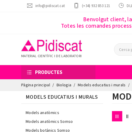
info@pidiscat.cat
(+34) 932 853 121
DLL
Benvolgut client, l
Totes les comandes processa
MATERIAL CIENTÍFIC I DE LABORATORI
PRODUCTES
Pàgina principal
Biologia
Models educatius i murals
MOD
MODELS EDUCATIUS I MURALS
Models anatòmics
Models anatòmics Somso
Models botànics Somso