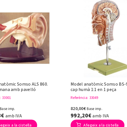
natòmic Somso ALS 860.
Model anatòmic Somso BS-9
mana amb pavelló
cap humà 1:1 en 1 peça
a
: 33001
Referència
: 33049
820,00€
Base imp.
Base imp.
3€
992,20€
amb IVA
amb IVA
egeix a la cistella
Afegeix a la cistella