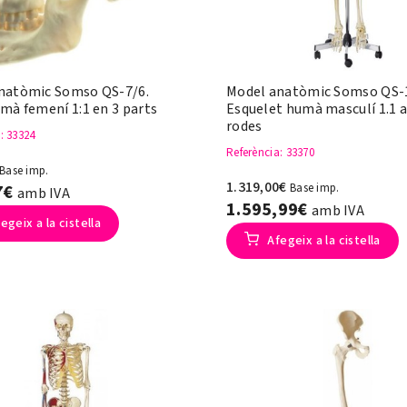
natòmic Somso QS-7/6.
Model anatòmic Somso QS-1
mà femení 1:1 en 3 parts
Esquelet humà masculí 1.1
rodes
a
: 33324
Referència
: 33370
Base imp.
1.319,00€
7€
Base imp.
amb IVA
1.595,99€
amb IVA
egeix a la cistella
Afegeix a la cistella