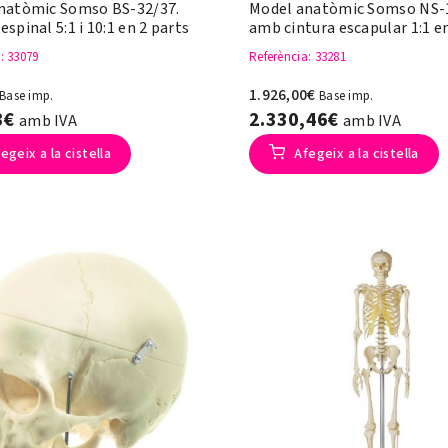
natòmic Somso BS-32/37.
Model anatòmic Somso NS-1
 espinal 5:1 i 10:1 en 2 parts
amb cintura escapular 1:1 en
a
: 33079
Referència
: 33281
1.926,00€
Base imp.
Base imp.
3€
2.330,46€
amb IVA
amb IVA
egeix a la cistella
Afegeix a la cistella