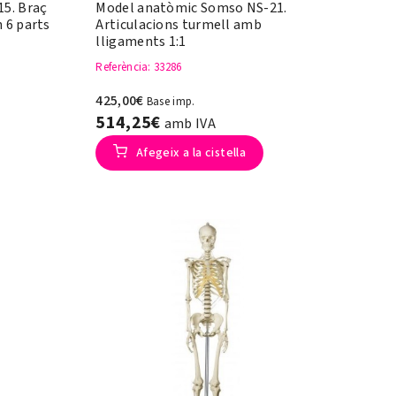
5. Braç
Model anatòmic Somso NS-21.
 6 parts
Articulacions turmell amb
lligaments 1:1
Referència
: 33286
425,00€
Base imp.
514,25€
amb IVA
Afegeix a la cistella