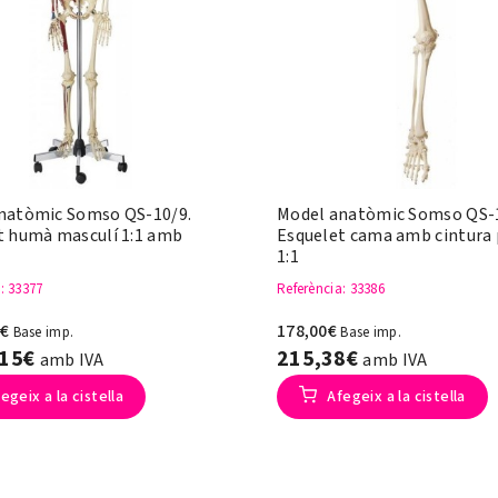
natòmic Somso QS-10/9.
Model anatòmic Somso QS-
t humà masculí 1:1 amb
Esquelet cama amb cintura 
1:1
a
: 33377
Referència
: 33386
0€
178,00€
Base imp.
Base imp.
,15€
215,38€
amb IVA
amb IVA
egeix a la cistella
Afegeix a la cistella