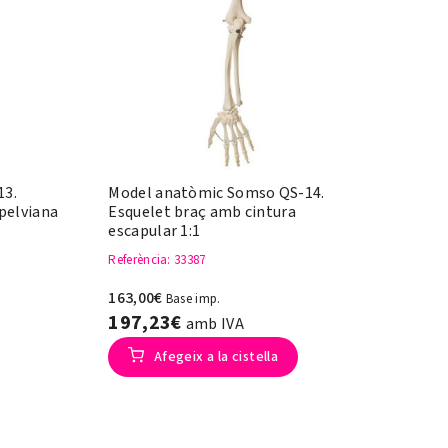
13.
Model anatòmic Somso QS-14.
pelviana
Esquelet braç amb cintura
escapular 1:1
Referència
: 33387
163,00€
Base imp.
197,23€
amb IVA
Afegeix a la cistella