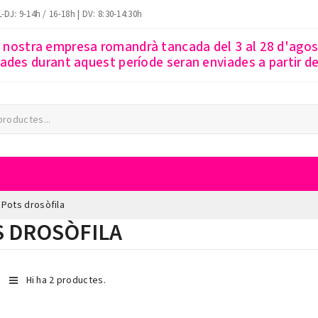
-DJ: 9-14h / 16-18h | DV: 8:30-14:30h
a nostra empresa romandrà tancada del 3 al 28 d'ago
des durant aquest període seran enviades a partir del
Pots drosòfila
S DROSÒFILA
Hi ha 2 productes.