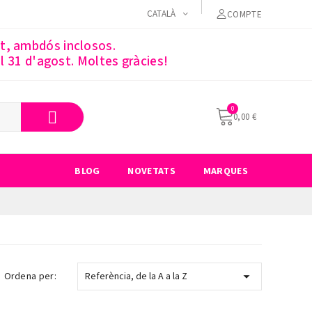
CATALÀ
COMPTE
st, ambdós inclosos.
 31 d'agost. Moltes gràcies!
0,00 €
BLOG
NOVETATS
MARQUES

Ordena per:
Referència, de la A a la Z