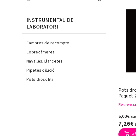
INSTRUMENTAL DE
LABORATORI
Cambres de recompte
Cobrecàmeres
Navalles. Llancetes
Pipetes dilució
Pots drosòfila
Pots dro
Paquet 
Referènci
6,00€
Ba
7,26€
Af