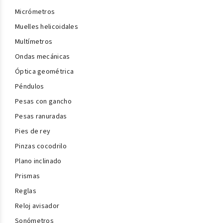
Micrómetros
Muelles helicoidales
Multímetros
Ondas mecánicas
Óptica geométrica
Péndulos
Pesas con gancho
Pesas ranuradas
Pies de rey
Pinzas cocodrilo
Plano inclinado
Prismas
Reglas
Reloj avisador
Sonómetros