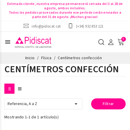
Estimado cliente, nuestra empresa permanecerá cerrada del 3 al 28 de
agosto, ambos incluídos.
Todos los pedidos procesados durante ese período serán enviados a
partir del 31 de agosto. ¡Muchas gracias!
info@pidiscat.cat
(+34) 932 853 121
menu
Inicio
Física
Centímetros confección
CENTÍMETROS CONFECCIÓN

Referencia, A a Z
Filtrar
Mostrando 1-1 de 1 artículo(s)