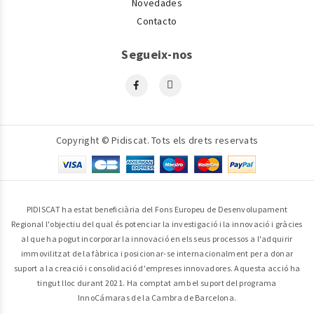
Novedades
Contacto
Segueix-nos
Copyright © Pidiscat. Tots els drets reservats
PIDISCAT ha estat beneficiària del Fons Europeu de Desenvolupament
Regional l'objectiu del qual és potenciar la investigació i la innovació i gràcies
al que ha pogut incorporar la innovació en els seus processos a l'adquirir
immovilitzat de la fàbrica i posicionar-se internacionalment per a donar
suport a la creació i consolidació d'empreses innovadores. Aquesta acció ha
tingut lloc durant 2021. Ha comptat amb el suport del programa
InnoCámaras de la Cambra de Barcelona.