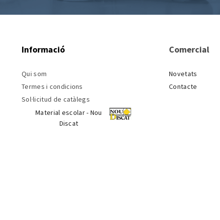
Informació
Comercial
Qui som
Novetats
Termes i condicions
Contacte
Sol·licitud de catàlegs
Material escolar - Nou
Discat
 de Desenvolupament Regional l'objectiu del qual és potenciar la investigació i la i