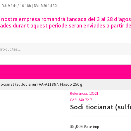
-DJ: 9-14h / 16-18h | DV: 8:30-14:30h
a nostra empresa romandrà tancada del 3 al 28 d'ago
des durant aquest període seran enviades a partir del
iocianat (sulfocianur) AA-A11867. Flascó 250 g
Referència
: 13521
CAS
: 540-72-7
Sodi tiocianat (sul
35,00€
Base imp.