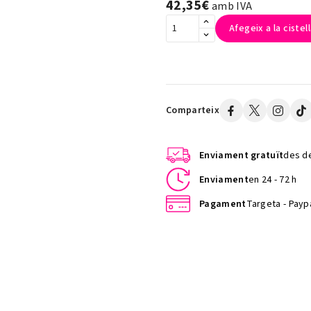
42,35€
amb IVA
Afegeix a la cistel
Comparteix
Enviament gratuït
des de
Enviament
en 24 - 72 h
Pagament
Targeta - Paypa