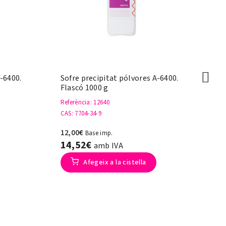
-6400.
Sofre precipitat pólvores A-6400.
So
Flascó 1000 g
Fl
Referència
: 12640
Re
CAS
: 7704-34-9
CA
12,00€
9,
Base imp.
14,52€
1
amb IVA
Afegeix a la cistella