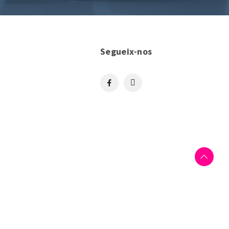
Segueix-nos
nnovació i gràcies al que ha pogut incorporar la