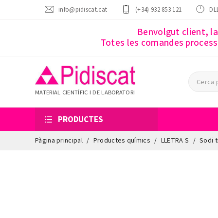
info@pidiscat.cat
(+34) 932 853 121
DLL
Benvolgut client, l
Totes les comandes processa
MATERIAL CIENTÍFIC I DE LABORATORI
PRODUCTES
Pàgina principal
Productes químics
LLETRA S
Sodi t