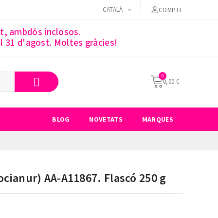
CATALÀ
COMPTE
st, ambdós inclosos.
 31 d'agost. Moltes gràcies!
0,00 €
BLOG
NOVETATS
MARQUES
focianur) AA-A11867. Flascó 250 g