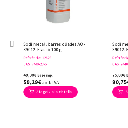
Sodi metall barres oliades AO-
Sodi me
39012. Flascó 100 g
39012. 
Referència
: 12623
Referènci
CAS
: 7440-23-5
CAS
: 7440
49,00€
75,00€
Base imp.
59,29€
90,7
amb IVA
Afegeix a la cistella
A