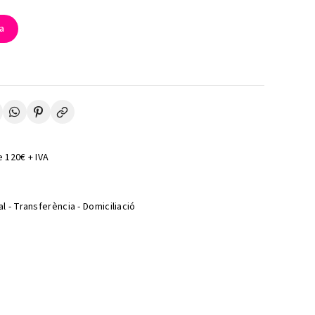
la
 120€ + IVA
l - Transferència - Domiciliació