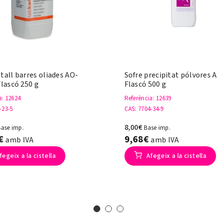
tall barres oliades AO-
Sofre precipitat pólvores A
Flascó 250 g
Flascó 500 g
a
: 12624
Referència
: 12639
-23-5
CAS
: 7704-34-9
8,00€
Base imp.
Base imp.
5€
9,68€
amb IVA
amb IVA
fegeix a la cistella
Afegeix a la cistella