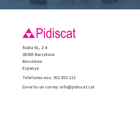
Àlaba 61, 2-4
08005 Barcelona
Barcelona
Espanya
Telefoneu-nos:
932 853 121
Envia'ns un correu:
info@pidiscat.cat
Copyright © Pidiscat. Tots els drets reservats
PIDISCAT ha estat beneficiària del Fons Europeu