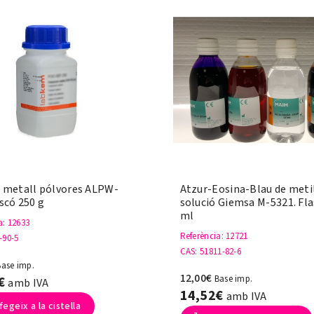
 metall pólvores ALPW-
Atzur-Eosina-Blau de meti
ascó 250 g
solució Giemsa M-5321. Fla
ml
a
: 12633
Referència
: 12721
-90-5
CAS
: 51811-82-6
Base imp.
12,00€
8€
Base imp.
amb IVA
14,52€
amb IVA
fegeix a la cistella