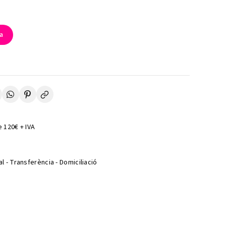
la
 120€ + IVA
l - Transferència - Domiciliació