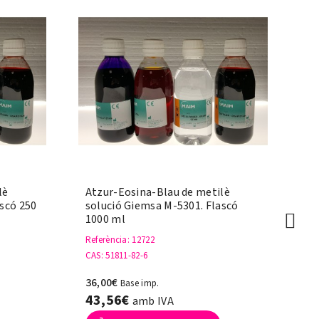
lè
Atzur-Eosina-Blau de metilè
Àc
scó 250
solució Giemsa M-5301. Flascó
Fl
1000 ml
Re
Referència
: 12722
CA
CAS
: 51811-82-6
7,
36,00€
Base imp.
8
43,56€
amb IVA