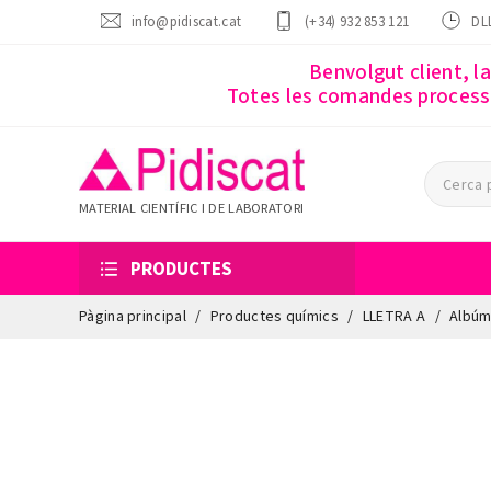
info@pidiscat.cat
(+34) 932 853 121
DLL
Benvolgut client, l
Totes les comandes processa
MATERIAL CIENTÍFIC I DE LABORATORI
PRODUCTES
Pàgina principal
Productes químics
LLETRA A
Albúmi