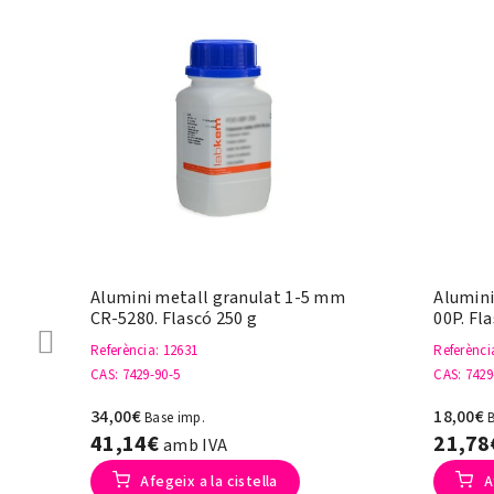
Alumini metall granulat 1-5 mm
Alumini
CR-5280. Flascó 250 g
00P. Fl
Referència
: 12631
Referènci
CAS
: 7429-90-5
CAS
: 7429
34,00€
18,00€
Base imp.
41,14€
21,7
amb IVA
Afegeix a la cistella
A