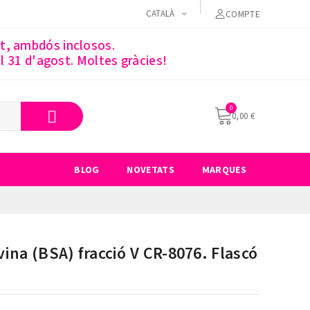
CATALÀ
COMPTE
st, ambdós inclosos.
 31 d'agost. Moltes gràcies!
0,00 €
BLOG
NOVETATS
MARQUES
ina (BSA) fracció V CR-8076. Flascó