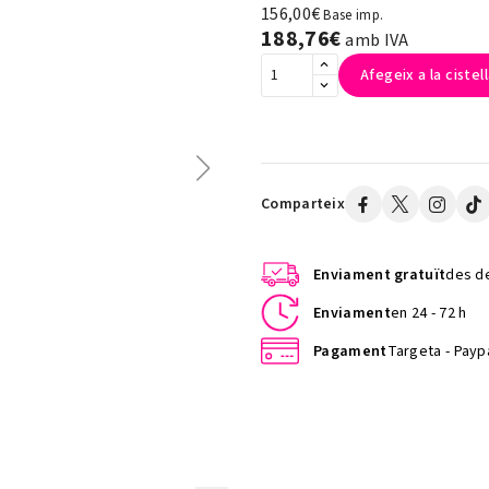
156,00€
Base imp.
188,76€
amb IVA
Afegeix a la cistel
Comparteix
Enviament gratuït
des de
Enviament
en 24 - 72 h
Pagament
Targeta - Paypa