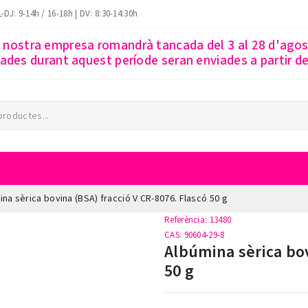
-DJ: 9-14h / 16-18h | DV: 8:30-14:30h
a nostra empresa romandrà tancada del 3 al 28 d'ago
des durant aquest període seran enviades a partir del
na sèrica bovina (BSA) fracció V CR-8076. Flascó 50 g
Referència
: 13480
CAS
: 90604-29-8
Albúmina sèrica bov
50 g