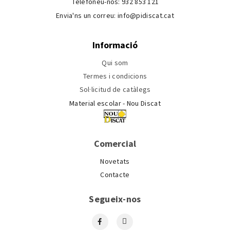
Telefoneu-nos:
932 853 121
Envia'ns un correu:
info@pidiscat.cat
Informació
Qui som
Termes i condicions
Sol·licitud de catàlegs
Material escolar - Nou Discat
Comercial
Novetats
Contacte
Segueix-nos