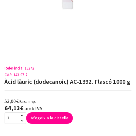
Referència
: 13242
CAS
: 143-07-7
Àcid làuric (dodecanoic) AC-1392. Flascó 1000 g
53,00€
Base imp.
64,13€
amb IVA
Afegeix a la cistella