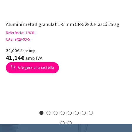
Alumini metall granulat 1-5 mm CR-5280. Flascó 250 g
Referència
: 12631
CAS
: 7429-90-5
34,00€
Base imp.
41,14€
amb IVA
Afegeix a la cistella