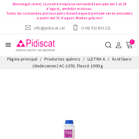
Benvolgut client, la nostra empresa romandrà tancada del 3 al 28
d'agost, ambdós inclosos.
Totes les comandes processades durant aquest període seran enviades
a partir del 31 d'agost. Moltes gràcies!
info@pidiscat.cat
(+34) 932 853 121
menu
Pàgina principal
Productes químics
LLETRA A
Àcid làuric
(dodecanoic) AC-1392. Flascó 1000 g