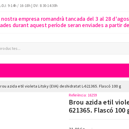
-DJ: 9-14h / 16-18h | DV: 8:30-14:30h
a nostra empresa romandrà tancada del 3 al 28 d'ago
des durant aquest període seran enviades a partir del
rou azida etil violeta Litsky (EVA) deshidratat L-621365. Flascó 100 g
Referència
: 16259
Brou azida etil viol
621365. Flascó 100 