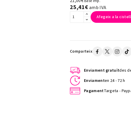
21,00€
Base imp.
25,41€
amb IVA
Afegeix a la cistel
Comparteix
Enviament gratuït
des de
Enviament
en 24 - 72 h
Pagament
Targeta - Paypa