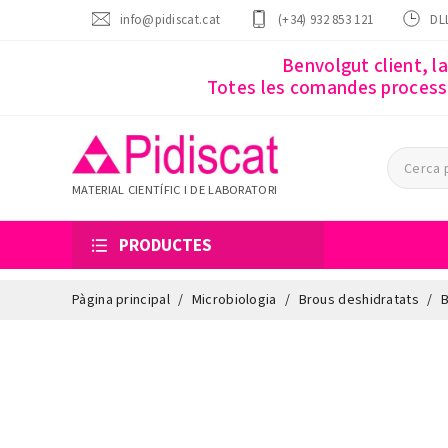
info@pidiscat.cat
(+34) 932 853 121
DLL
Benvolgut client, l
Totes les comandes processa
MATERIAL CIENTÍFIC I DE LABORATORI
PRODUCTES
Pàgina principal
Microbiologia
Brous deshidratats
B