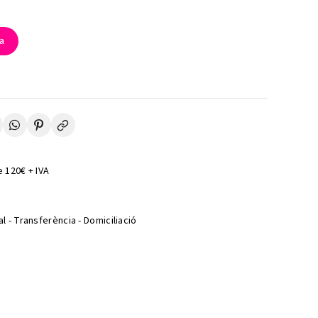
la
 120€ + IVA
l - Transferència - Domiciliació