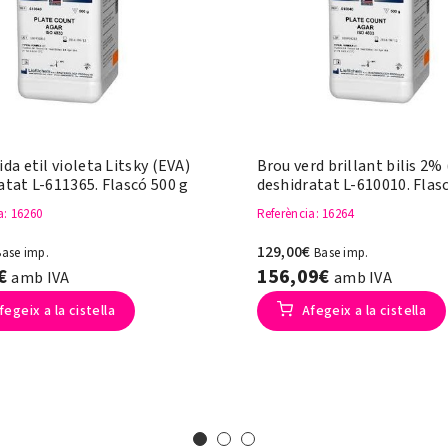
da etil violeta Litsky (EVA)
Brou verd brillant bilis 2%
atat L-611365. Flascó 500 g
deshidratat L-610010. Flas
a
: 16260
Referència
: 16264
129,00€
Base imp.
Base imp.
3€
156,09€
amb IVA
amb IVA
fegeix a la cistella
Afegeix a la cistella