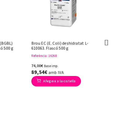
 (BGBL)
Brou EC (E. Coli) deshidratat L-
Br
có 500 g
610063. Flascó 500 g
(E
50
Referència
: 16268
Re
74,00€
Base imp.
10
89,54€
amb IVA
1
Afegeix a la cistella