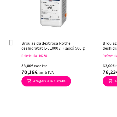
Brou azida dextrosa Rothe
Brou azi
deshidratat L-610003. Flascó 500 g
deshidr
Referència
: 16258
Referènci
58,00€
63,00€
Base imp.
70,18€
76,2
amb IVA
Afegeix a la cistella
A