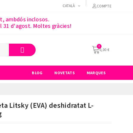
CATALÀ
COMPTE
st, ambdós inclosos.
 31 d'agost. Moltes gràcies!
0,00 €
BLOG
NOVETATS
MARQUES
eta Litsky (EVA) deshidratat L-
g