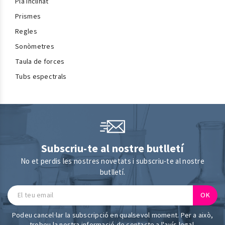
Pla inclinat
Prismes
Regles
Sonòmetres
Taula de forces
Tubs espectrals
Subscriu-te al nostre butlletí
No et perdis les nostres novetats i subscriu-te al nostre
butlletí.
Podeu cancel·lar la subscripció en qualsevol moment. Per a això,
trobeu la nostra informació de contacte a l'avís legal.