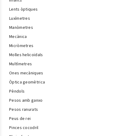
Imants
Lents òptiques
Luxímetres
Manòmetres
Mecànica
Micròmetres
Molles helicoïdals
Multímetres
Ones mecàniques
Òptica geomètrica
Pèndols
Pesos amb ganxo
Pesos ranurats
Peus de rei
Pinces cocodril