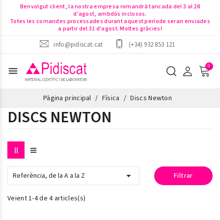
Benvolgut client, la nostra empresa romandrà tancada del 3 al 28
d'agost, ambdós inclosos.
Totes les comandes processades durant aquest període seran enviades
a partir del 31 d'agost. Moltes gràcies!
info@pidiscat.cat
(+34) 932 853 121
menu
Pàgina principal
Física
Discs Newton
DISCS NEWTON

Referència, de la A a la Z
Filtrar
Veient 1-4 de 4 articles(s)