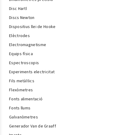
Disc Hartl
Discs Newton
Dispositius llei de Hooke
Elèctrodes
Electromagnetisme
Equips física
Espectroscopis
Experiments electricitat
Fils metàl·lics
Flexòmetres
Fonts alimentació
Fonts llums
Galvanòmetres
Generador Van de Graaff