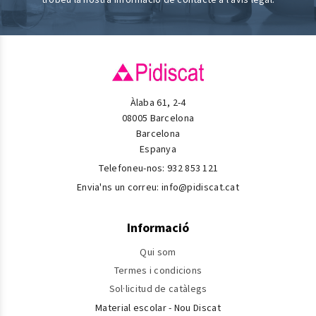
Àlaba 61, 2-4
08005 Barcelona
Barcelona
Espanya
Telefoneu-nos:
932 853 121
Envia'ns un correu:
info@pidiscat.cat
Informació
Qui som
Termes i condicions
Sol·licitud de catàlegs
Material escolar - Nou Discat