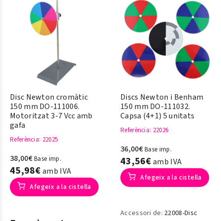
Disc Newton cromàtic
Discs Newton i Benham
150 mm DO-111006.
150 mm DO-111032.
Motoritzat 3-7 Vcc amb
Capsa (4+1) 5 unitats
gafa
Referència
: 22026
Referència
: 22025
36,00€
Base imp.
38,00€
Base imp.
43,56€
amb IVA
45,98€
amb IVA
Afegeix a la cistella
Afegeix a la cistella
Accessori de:
22008-Disc