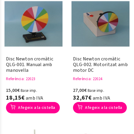
Disc Newton cromàtic
Disc Newton cromàtic
QLG-001. Manual amb
QLG-002. Motoritzat amb
manovella
motor DC
Referència
: 22023
Referència
: 22024
15,00€
27,00€
Base imp.
Base imp.
18,15€
32,67€
amb IVA
amb IVA
Afegeix a la cistella
Afegeix a la cistella