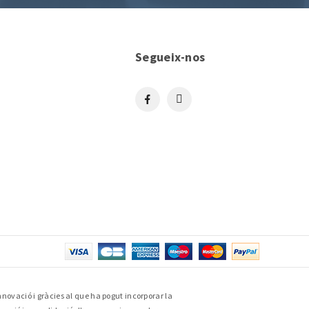
Segueix-nos
nnovació i gràcies al que ha pogut incorporar la