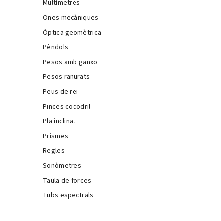
Multímetres
Ones mecàniques
Òptica geomètrica
Pèndols
Pesos amb ganxo
Pesos ranurats
Peus de rei
Pinces cocodril
Pla inclinat
Prismes
Regles
Sonòmetres
Taula de forces
Tubs espectrals