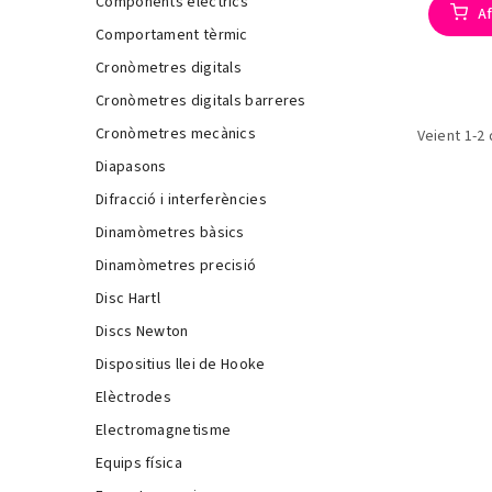
Components elèctrics
Af
Comportament tèrmic
Cronòmetres digitals
Cronòmetres digitals barreres
Cronòmetres mecànics
Veient 1-2 
Diapasons
Difracció i interferències
Dinamòmetres bàsics
Dinamòmetres precisió
Disc Hartl
Discs Newton
Dispositius llei de Hooke
Elèctrodes
Electromagnetisme
Equips física