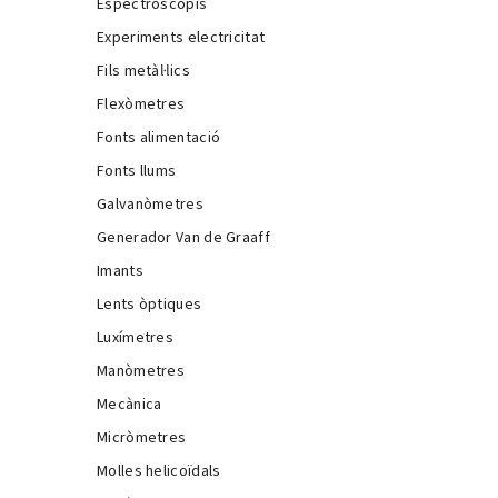
Espectroscopis
Experiments electricitat
Fils metàl·lics
Flexòmetres
Fonts alimentació
Fonts llums
Galvanòmetres
Generador Van de Graaff
Imants
Lents òptiques
Luxímetres
Manòmetres
Mecànica
Micròmetres
Molles helicoïdals