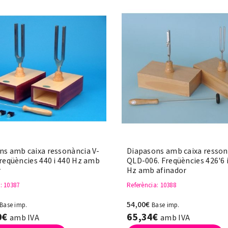
ns amb caixa ressonància V-
Diapasons amb caixa resson
reqüències 440 i 440 Hz amb
QLD-006. Freqüències 426'6 i
r
Hz amb afinador
a
: 10387
Referència
: 10388
54,00€
Base imp.
Base imp.
0€
65,34€
amb IVA
amb IVA