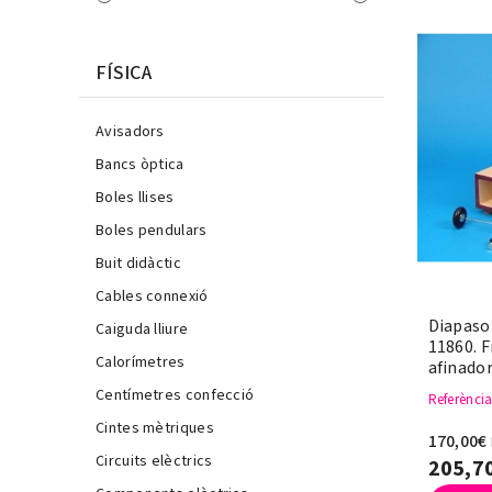
FÍSICA
Avisadors
Bancs òptica
Boles llises
Boles pendulars
Buit didàctic
Cables connexió
Diapaso
Caiguda lliure
11860. F
Calorímetres
afinado
Centímetres confecció
Referènci
Cintes mètriques
170,00€
Circuits elèctrics
205,7