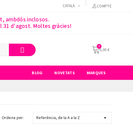
CATALÀ
COMPTE
st, ambdós inclosos.
 31 d'agost. Moltes gràcies!
0,00 €
BLOG
NOVETATS
MARQUES

Ordena per:
Referència, de la A a la Z