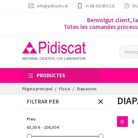
info@pidiscat.cat
(+34) 932 853 121
DLL
Benvolgut client, l
Totes les comandes processa
MATERIAL CIENTÍFIC I DE LABORATORI
PRODUCTES
Pàgina principal
Física
Diapasons
DIA
FILTRAR PER
Preu
65,00 € - 206,00 €