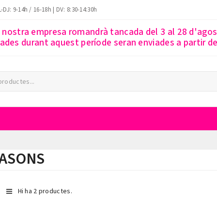
-DJ: 9-14h / 16-18h | DV: 8:30-14:30h
a nostra empresa romandrà tancada del 3 al 28 d'ago
des durant aquest període seran enviades a partir del
PASONS
Hi ha 2 productes.