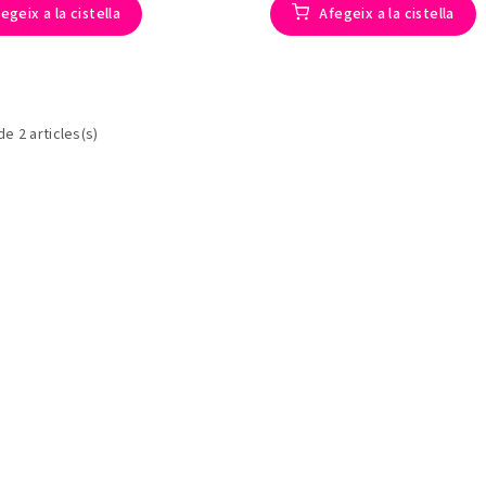
egeix a la cistella
Afegeix a la cistella
de 2 articles(s)