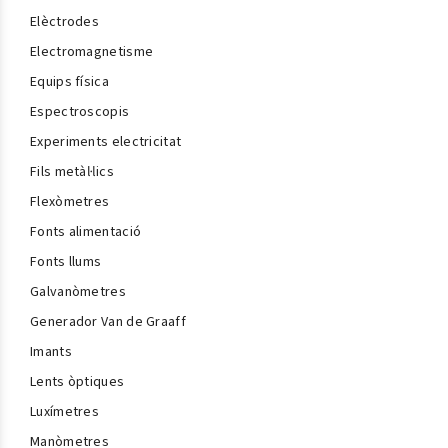
Elèctrodes
Electromagnetisme
Equips física
Espectroscopis
Experiments electricitat
Fils metàl·lics
Flexòmetres
Fonts alimentació
Fonts llums
Galvanòmetres
Generador Van de Graaff
Imants
Lents òptiques
Luxímetres
Manòmetres