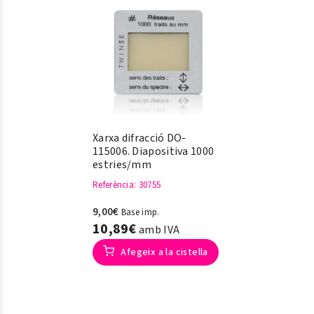
Xarxa difracció DO-
115006. Diapositiva 1000
estries/mm
Referència
: 30755
9,00€
Base imp.
10,89€
amb IVA
Afegeix a la cistella