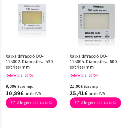
Xarxa difracció DO-
Xarxa difracció DO-
115002. Diapositiva 530
115005. Diapositiva 600
estries/mm
estries/mm
Referència
: 30753
Referència
: 30754
9,00€
21,00€
Base imp.
Base imp.
10,89€
25,41€
amb IVA
amb IVA
Afegeix a la cistella
Afegeix a la cistella