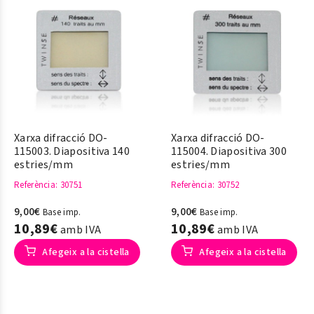
Xarxa difracció DO-
Xarxa difracció DO-
115003. Diapositiva 140
115004. Diapositiva 300
estries/mm
estries/mm
Referència
: 30751
Referència
: 30752
9,00€
9,00€
Base imp.
Base imp.
10,89€
10,89€
amb IVA
amb IVA
Afegeix a la cistella
Afegeix a la cistella