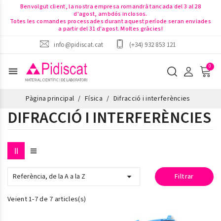
Benvolgut client, la nostra empresa romandrà tancada del 3 al 28
d'agost, ambdós inclosos.
Totes les comandes processades durant aquest període seran enviades
a partir del 31 d'agost. Moltes gràcies!
info@pidiscat.cat
(+34) 932 853 121
menu
Pàgina principal
Física
Difracció i interferències
DIFRACCIÓ I INTERFERÈNCIES

Referència, de la A a la Z
Filtrar
Veient 1-7 de 7 articles(s)