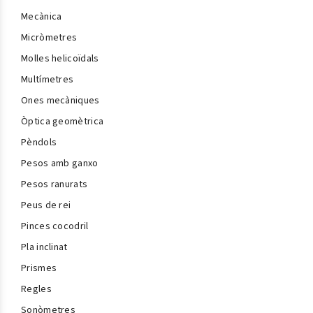
Mecànica
Micròmetres
Molles helicoïdals
Multímetres
Ones mecàniques
Òptica geomètrica
Pèndols
Pesos amb ganxo
Pesos ranurats
Peus de rei
Pinces cocodril
Pla inclinat
Prismes
Regles
Sonòmetres