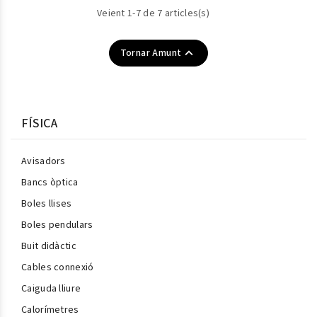
Veient 1-7 de 7 articles(s)

Tornar Amunt
FÍSICA
Avisadors
Bancs òptica
Boles llises
Boles pendulars
Buit didàctic
Cables connexió
Caiguda lliure
Calorímetres