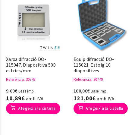
Xarxa difracció DO-
Equip difracció DO-
115047. Diapositiva 500
115021. Estoig 10
estries/mm
diapositives
Referència
: 30748
Referència
: 30749
9,00€
100,00€
Base imp.
Base imp.
10,89€
121,00€
amb IVA
amb IVA
Afegeix a la cistella
Afegeix a la cistella