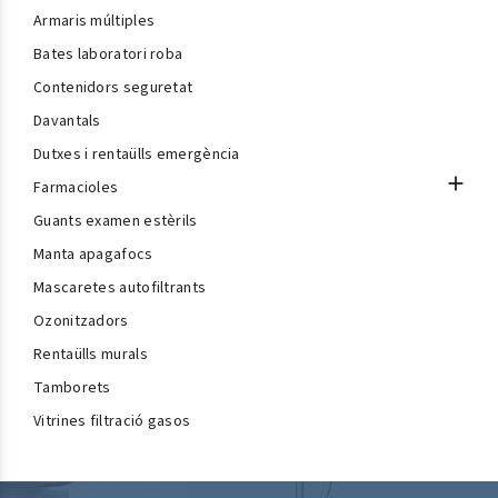
Armaris múltiples
Bates laboratori roba
Contenidors seguretat
Davantals
Dutxes i rentaülls emergència

Farmacioles
Guants examen estèrils
Manta apagafocs
Mascaretes autofiltrants
Ozonitzadors
Rentaülls murals
Tamborets
Vitrines filtració gasos