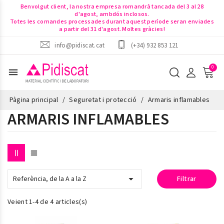
Benvolgut client, la nostra empresa romandrà tancada del 3 al 28
d'agost, ambdós inclosos.
Totes les comandes processades durant aquest període seran enviades
a partir del 31 d'agost. Moltes gràcies!
info@pidiscat.cat
(+34) 932 853 121
menu
Pàgina principal
Seguretat i protecció
Armaris inflamables
ARMARIS INFLAMABLES

Referència, de la A a la Z
Filtrar
Veient 1-4 de 4 articles(s)