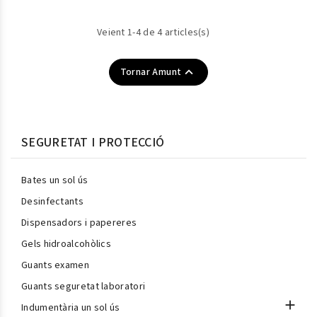
Veient 1-4 de 4 articles(s)

Tornar Amunt
SEGURETAT I PROTECCIÓ
Bates un sol ús
Desinfectants
Dispensadors i papereres
Gels hidroalcohòlics
Guants examen
Guants seguretat laboratori

Indumentària un sol ús