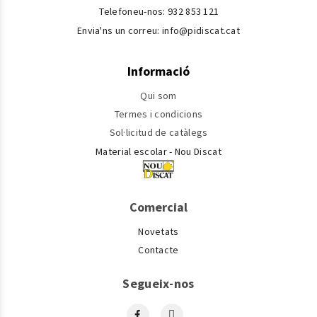
Telefoneu-nos:
932 853 121
Envia'ns un correu:
info@pidiscat.cat
Informació
Qui som
Termes i condicions
Sol·licitud de catàlegs
Material escolar - Nou Discat
Comercial
Novetats
Contacte
Segueix-nos