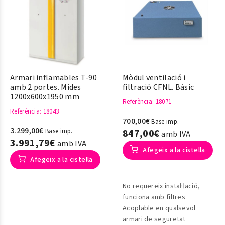
Armari inflamables T-90
Mòdul ventilació i
amb 2 portes. Mides
filtració CFNL. Bàsic
1200x600x1950 mm
Referència
: 18071
Referència
: 18043
700,00€
Base imp.
3.299,00€
Base imp.
847,00€
amb IVA
3.991,79€
amb IVA
Afegeix a la cistella
Afegeix a la cistella
No requereix instal·lació,
funciona amb filtres
Acoplable en qualsevol
armari de seguretat