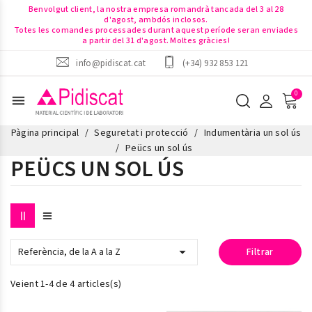
Benvolgut client, la nostra empresa romandrà tancada del 3 al 28
d'agost, ambdós inclosos.
Totes les comandes processades durant aquest període seran enviades
a partir del 31 d'agost. Moltes gràcies!
info@pidiscat.cat
(+34) 932 853 121
menu
Pàgina principal
Seguretat i protecció
Indumentària un sol ús
Peücs un sol ús
PEÜCS UN SOL ÚS

Referència, de la A a la Z
Filtrar
Veient 1-4 de 4 articles(s)