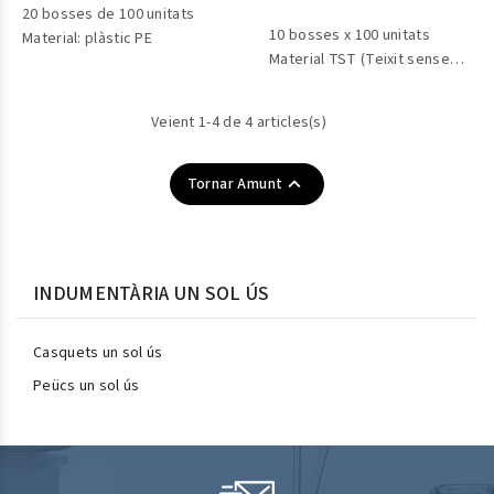
20 bosses de 100 unitats
10 bosses x 100 unitats
Material: plàstic PE
Material TST (Teixit sense
teixir)
Veient 1-4 de 4 articles(s)

Tornar Amunt
INDUMENTÀRIA UN SOL ÚS
Casquets un sol ús
Peücs un sol ús