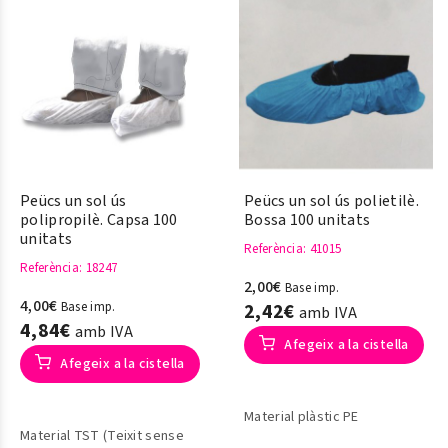
Peücs un sol ús
Peücs un sol ús polietilè.
polipropilè. Capsa 100
Bossa 100 unitats
unitats
Referència
: 41015
Referència
: 18247
2,00€
Base imp.
4,00€
Base imp.
2,42€
amb IVA
4,84€
amb IVA
Afegeix a la cistella
Afegeix a la cistella
Material plàstic PE
Material TST (Teixit sense