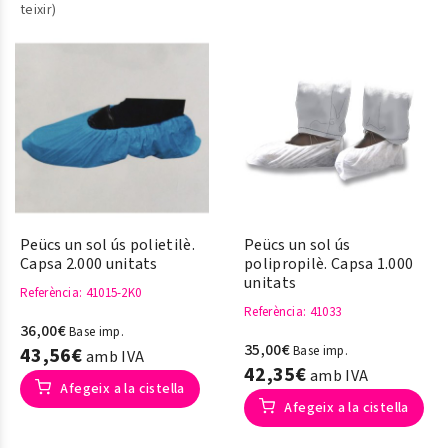
teixir)
Peücs un sol ús polietilè.
Peücs un sol ús
Capsa 2.000 unitats
polipropilè. Capsa 1.000
unitats
Referència
: 41015-2K0
Referència
: 41033
36,00€
Base imp.
35,00€
43,56€
Base imp.
amb IVA
42,35€
amb IVA
Afegeix a la cistella
Afegeix a la cistella