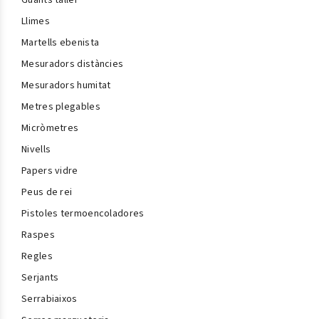
Guants taller
Llimes
Martells ebenista
Mesuradors distàncies
Mesuradors humitat
Metres plegables
Micròmetres
Nivells
Papers vidre
Peus de rei
Pistoles termoencoladores
Raspes
Regles
Serjants
Serrabiaixos