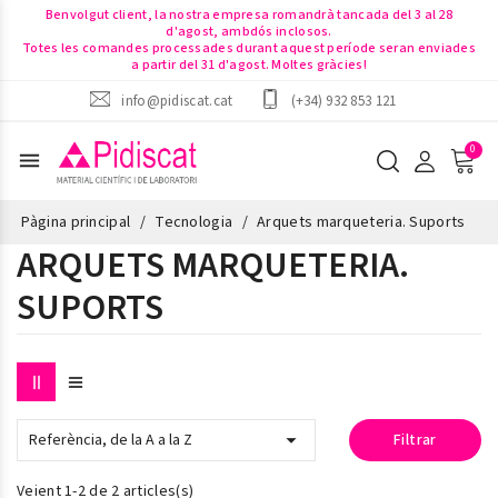
Benvolgut client, la nostra empresa romandrà tancada del 3 al 28
d'agost, ambdós inclosos.
Totes les comandes processades durant aquest període seran enviades
a partir del 31 d'agost. Moltes gràcies!
info@pidiscat.cat
(+34) 932 853 121
menu
Pàgina principal
Tecnologia
Arquets marqueteria. Suports
ARQUETS MARQUETERIA.
SUPORTS

Referència, de la A a la Z
Filtrar
Veient 1-2 de 2 articles(s)