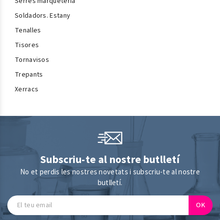
Serres marqueteria
Soldadors. Estany
Tenalles
Tisores
Tornavisos
Trepants
Xerracs
Subscriu-te al nostre butlletí
No et perdis les nostres novetats i subscriu-te al nostre
butlletí.