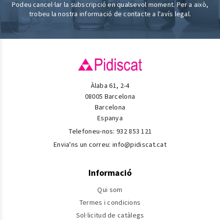
Podeu cancel·lar la subscripció en qualsevol moment. Per a això,
trobeu la nostra informació de contacte a l'avís legal.
Àlaba 61, 2-4
08005 Barcelona
Barcelona
Espanya
Telefoneu-nos:
932 853 121
Envia'ns un correu:
info@pidiscat.cat
Informació
Qui som
Termes i condicions
Sol·licitud de catàlegs