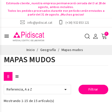
Estimado cliente, nuestra empresa permanecerá cerrada del 3 al 28 de
agosto, ambos incluídos.
Todos los pedidos procesados durante ese período serán enviados a
partir del 31 de agosto. ¡Muchas gracias!
info@pidiscat.cat
(+34) 932 853 121
menu
Inicio
Geografía
Mapas mudos
MAPAS MUDOS

Referencia, A a Z
Filtrar
Mostrando 1-15 de 15 artículo(s)