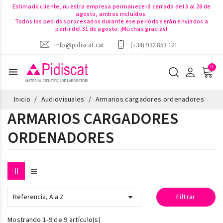
Estimado cliente, nuestra empresa permanecerá cerrada del 3 al 28 de
agosto, ambos incluídos.
Todos los pedidos procesados durante ese período serán enviados a
partir del 31 de agosto. ¡Muchas gracias!
info@pidiscat.cat
(+34) 932 853 121
menu
Inicio
Audiovisuales
Armarios cargadores ordenadores
ARMARIOS CARGADORES
ORDENADORES

Referencia, A a Z
Filtrar
Mostrando 1-9 de 9 artículo(s)