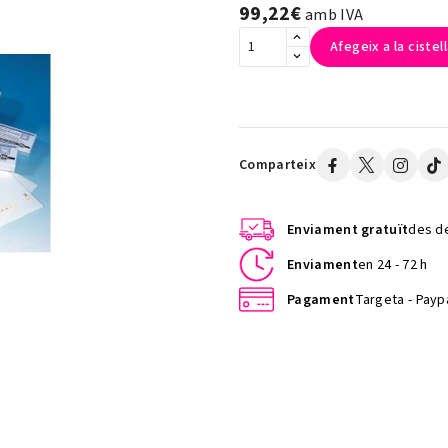
99,22€
amb IVA
Afegeix a la cistel
Comparteix
Enviament gratuït
des de
Enviament
en 24 - 72 h
Pagament
Targeta - Paypa