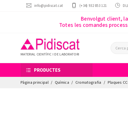
info@pidiscat.cat
(+34) 932 853 121
DLL
Benvolgut client, l
Totes les comandes processa
MATERIAL CIENTÍFIC I DE LABORATORI
PRODUCTES
Pàgina principal
Química
Cromatografia
Plaques CCP