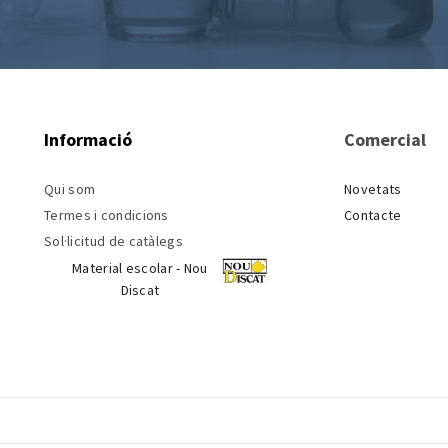
Informació
Comercial
Qui som
Novetats
Termes i condicions
Contacte
Sol·licitud de catàlegs
Material escolar - Nou
Discat