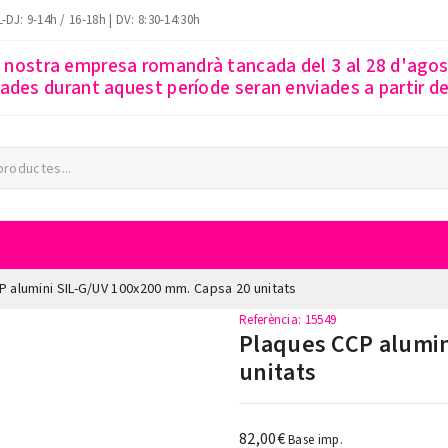
-DJ: 9-14h / 16-18h | DV: 8:30-14:30h
a nostra empresa romandrà tancada del 3 al 28 d'ago
des durant aquest període seran enviades a partir del
 alumini SIL-G/UV 100x200 mm. Capsa 20 unitats
Referència
: 15549
Plaques CCP alumin
unitats
82,00€
Base imp.