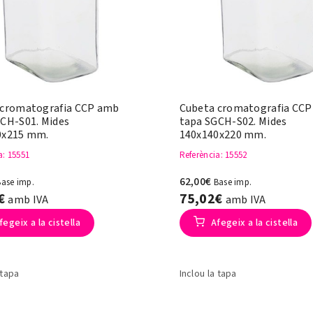
 cromatografia CCP amb
Cubeta cromatografia CC
CH-S01. Mides
tapa SGCH-S02. Mides
0x215 mm.
140x140x220 mm.
a
: 15551
Referència
: 15552
62,00€
Base imp.
Base imp.
7€
75,02€
amb IVA
amb IVA
fegeix a la cistella
Afegeix a la cistella
 tapa
Inclou la tapa