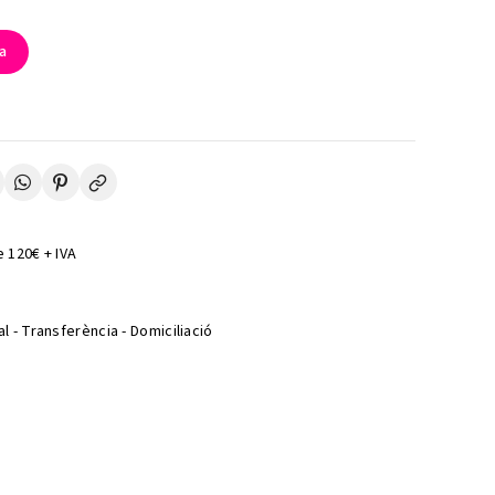
la
 120€ + IVA
l - Transferència - Domiciliació