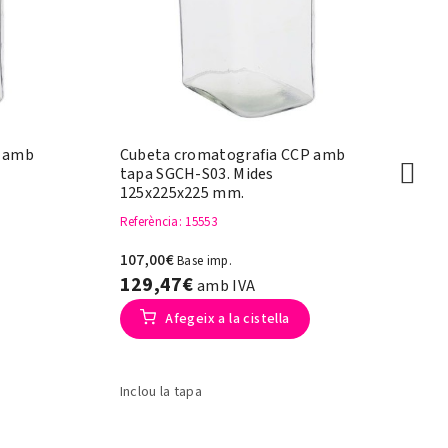
P amb
Cubeta cromatografia CCP amb
Co
tapa SGCH-S03. Mides
pu
125x225x225 mm.
m
Referència
: 15553
Re
107,00€
23
Base imp.
129,47€
2
amb IVA
Afegeix a la cistella
Inclou la tapa