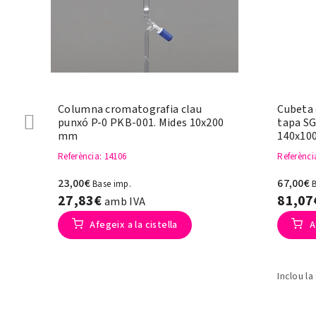
Columna cromatografia clau
Cubeta
punxó P-0 PKB-001. Mides 10x200
tapa SG
mm
140x10
Referència
: 14106
Referènci
23,00€
67,00€
Base imp.
27,83€
81,0
amb IVA
Afegeix a la cistella
A
Inclou la