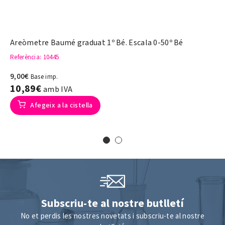
Areòmetre Baumé graduat 1º Bé. Escala 0-50º Bé
Referència
: 10445
9,00€
Base imp.
10,89€
amb IVA
Afegeix a la cistella
Subscriu-te al nostre butlletí
No et perdis les nostres novetats i subscriu-te al nostre