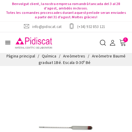
Benvolgut client, la nostra empresa romandrà tancada del 3 al 28
d'agost, ambdós inclosos.
Totes les comandes processades durant aquest període seran enviades
a partir del 31 d'agost. Moltes gràcies!
info@pidiscat.cat
(+34) 932 853 121
menu
Pàgina principal
Química
Areòmetres
Areòmetre Baumé
graduat 1Bé. Escala 0-30º Bé