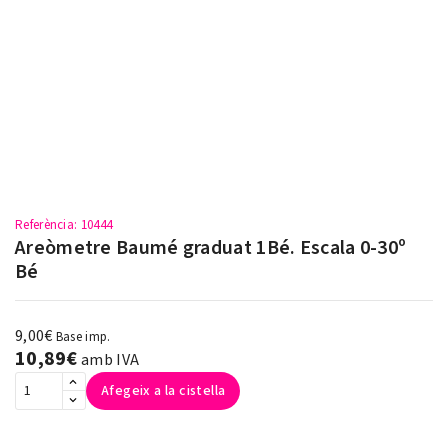
Referència
: 10444
Areòmetre Baumé graduat 1Bé. Escala 0-30º
Bé
9,00€
Base imp.
10,89€
amb IVA
Afegeix a la cistella