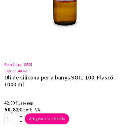
Referència
: 13507
CAS
: 63148-62-9
Oli de silicona per a banys SOIL-100. Flascó
1000 ml
42,00€
Base imp.
50,82€
amb IVA
Afegeix a la cistella