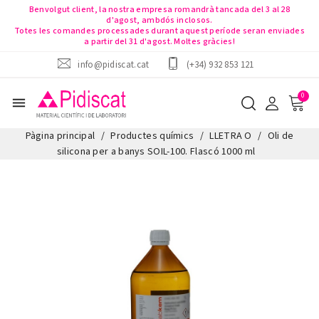
Benvolgut client, la nostra empresa romandrà tancada del 3 al 28
d'agost, ambdós inclosos.
Totes les comandes processades durant aquest període seran enviades
a partir del 31 d'agost. Moltes gràcies!
info@pidiscat.cat
(+34) 932 853 121
menu
Pàgina principal
Productes químics
LLETRA O
Oli de
silicona per a banys SOIL-100. Flascó 1000 ml