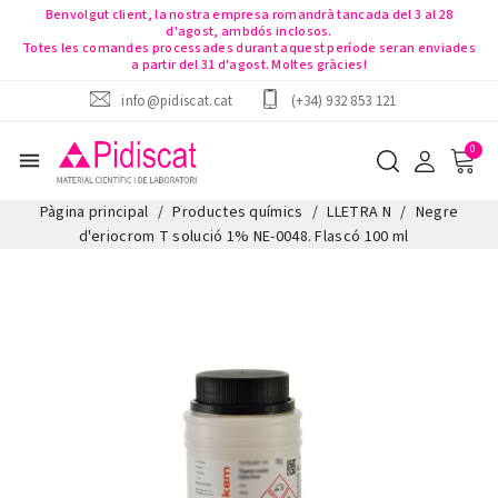
Benvolgut client, la nostra empresa romandrà tancada del 3 al 28
d'agost, ambdós inclosos.
Totes les comandes processades durant aquest període seran enviades
a partir del 31 d'agost. Moltes gràcies!
info@pidiscat.cat
(+34) 932 853 121
menu
Pàgina principal
Productes químics
LLETRA N
Negre
d'eriocrom T solució 1% NE-0048. Flascó 100 ml