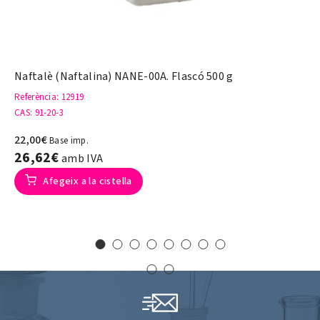
Naftalè (Naftalina) NANE-00A. Flascó 500 g
Referència
: 12919
CAS
: 91-20-3
22,00€
Base imp.
26,62€
amb IVA
Afegeix a la cistella