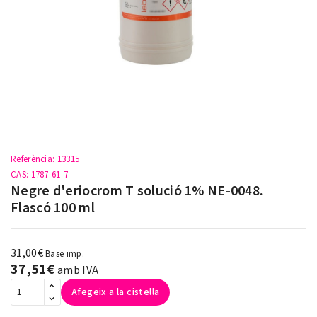
Referència
: 13315
CAS
: 1787-61-7
Negre d'eriocrom T solució 1% NE-0048.
Flascó 100 ml
31,00€
Base imp.
37,51€
amb IVA
Afegeix a la cistella